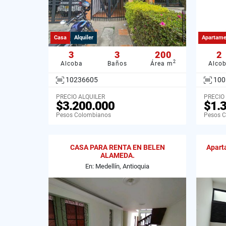
Casa
Alquiler
Apartame
3
3
200
2
2
Alcoba
Baños
Área m
Alco
10236605
100
PRECIO ALQUILER
PRECIO
$3.200.000
$1.
Pesos Colombianos
Pesos 
CASA PARA RENTA EN BELEN
Apart
ALAMEDA.
En: Medellín, Antioquia