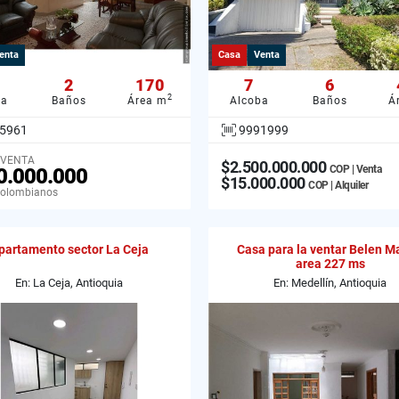
enta
Casa
Venta
2
170
7
6
2
ba
Baños
Área m
Alcoba
Baños
Á
5961
9991999
 VENTA
$2.500.000.000
COP | Venta
0.000.000
$15.000.000
COP | Alquiler
Colombianos
partamento sector La Ceja
Casa para la ventar Belen M
area 227 ms
En: La Ceja, Antioquia
En: Medellín, Antioquia