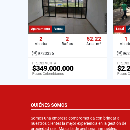
Apartamento
Venta
Local
A
2
2
52.22
1
2
Alcoba
Baños
Área m
Alco
9723336
962
PRECIO VENTA
PRECIO
$349.000.000
$2.
Pesos Colombianos
Pesos 
QUIÉNES SOMOS
Somos una empresa comprometida con brindar a
nuestros clientes la mejor experiencia en la gestión de
propiedad raíz. Más allá de gestionar inmuebles,