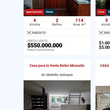
Apartamento
Venta
Casa
V
4
2
114
5
2
Alcoba
Baños
Área m
Alco
9463610
969
PRECIO VENTA
$1.60
$550.000.000
$5.00
Pesos Colombianos
Casa para la Venta Belén Miravalle
CASA 
En: Medellín, Antioquia