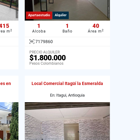
Apartaestudio
Alquiler
415
1
1
40
2
2
rea m
Alcoba
Baño
Área m
7179860
PRECIO ALQUILER
$1.800.000
Pesos Colombianos
les en
Local Comercial Itagüí la Esmeralda
En: Itagui, Antioquia