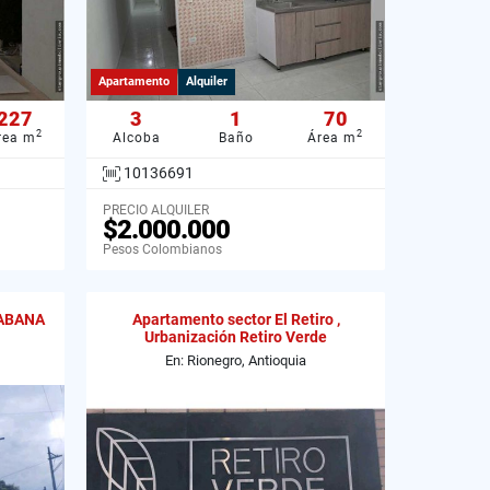
Apartamento
Alquiler
227
3
1
70
2
2
rea m
Alcoba
Baño
Área m
10136691
PRECIO ALQUILER
$2.000.000
Pesos Colombianos
ABANA
Apartamento sector El Retiro ,
Urbanización Retiro Verde
En: Rionegro, Antioquia