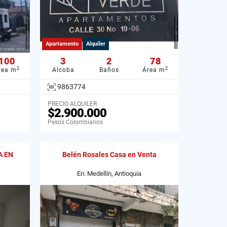
Apartamento
Alquiler
100
3
2
78
2
2
rea m
Alcoba
Baños
Área m
9863774
PRECIO ALQUILER
$2.900.000
Pesos Colombianos
A EN
Belén Rosales Casa en Venta
En: Medellín, Antioquia