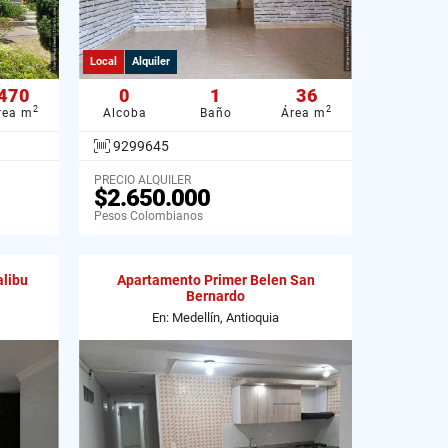
Local
Alquiler
470
0
1
36
2
2
rea m
Alcoba
Baño
Área m
9299645
PRECIO ALQUILER
$2.650.000
Pesos Colombianos
alibu
Apartamento Primer Belen San
Bernardo
En: Medellín, Antioquia