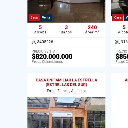
Casa
Venta
Casa
V
5
3
240
5
2
Alcoba
Baños
Área m
Alco
8405226
916
PRECIO VENTA
PRECIO
$820.000.000
$85
Pesos Colombianos
Pesos 
CASA UNIFAMILIAR LA ESTRELLA
A
(ESTRELLAS DEL SUR)
En: La Estrella, Antioquia