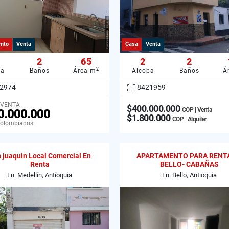
nto
Venta
Casa
Venta
2
65
2
2
2
ba
Baños
Área m
Alcoba
Baños
Á
2974
8421959
 VENTA
$400.000.000
COP | Venta
0.000.000
$1.800.000
COP | Alquiler
Colombianos
 juaquin Local Comercial En
APARTAMENTO PARA RENT
Renta
BELLO- CABAÑAS
En: Medellín, Antioquia
En: Bello, Antioquia