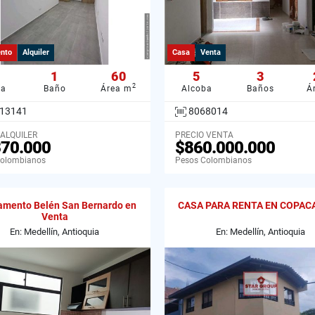
nto
Alquiler
Casa
Venta
1
60
5
3
2
ba
Baño
Área m
Alcoba
Baños
Á
13141
8068014
 ALQUILER
PRECIO VENTA
370.000
$860.000.000
Colombianos
Pesos Colombianos
amento Belén San Bernardo en
CASA PARA RENTA EN COPAC
Venta
En: Medellín, Antioquia
En: Medellín, Antioquia