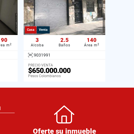
Casa
Venta
90
3
2.5
140
2
2
rea m
Alcoba
Baños
Área m
9031991
PRECIO VENTA
$650.000.000
Pesos Colombianos
N
Oferte su inmueble