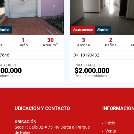
lquiler
Apartamento
Alquiler
1
30
3
2
2
ba
Baño
Área m
Alcoba
Baños
Á
7646
10190432
 ALQUILER
PRECIO ALQUILER
200.000
$2.000.000
Colombianos
Pesos Colombianos
UBICACIÓN Y CONTACTO
INFORMACIÓ
UBICACIÓN
Inicio
Sede 1: Calle 32 # 75 -49 Cerca al Parque
Venta
de Belén