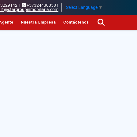
73229142
|
+573244300581
Select Language
▼
l1@stargroupinmobiliaria.com
Agente
Nuestra Empresa
Contáctenos