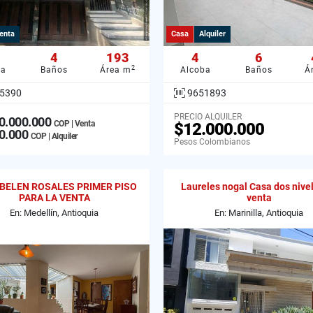
enta
Casa
Alquiler
4
193
4
6
2
ba
Baños
Área m
Alcoba
Baños
Á
5390
9651893
PRECIO ALQUILER
0.000.000
COP | Venta
$12.000.000
0.000
COP | Alquiler
Pesos Colombianos
BELEN ROSALES PRIMER PISO
Laureles nogal Casa dos nive
PARA LA VENTA
venta
En: Medellín, Antioquia
En: Marinilla, Antioquia