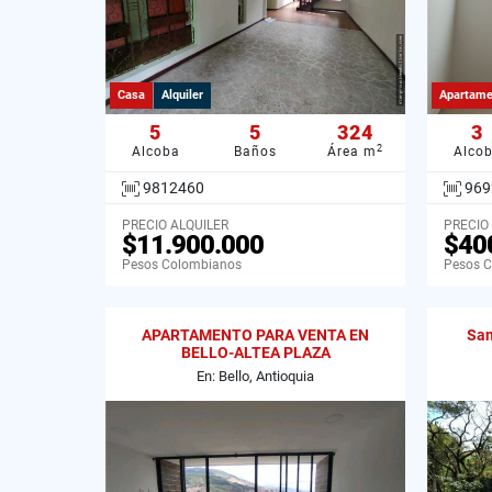
Casa
Alquiler
Apartame
5
5
324
3
2
Alcoba
Baños
Área m
Alco
9812460
969
PRECIO ALQUILER
PRECIO
$11.900.000
$40
Pesos Colombianos
Pesos 
APARTAMENTO PARA VENTA EN
San
BELLO-ALTEA PLAZA
En: Bello, Antioquia