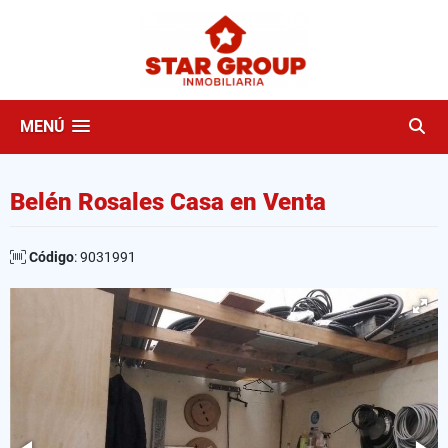
MENÚ
Belén Rosales Casa en Venta
Código
: 9031991