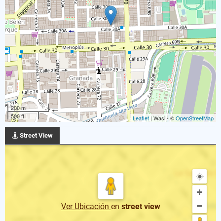
200 m
500 ft
Leaflet
| Wasi - ©
OpenStreetMap
Street View
Ver Ubicación
en
street view