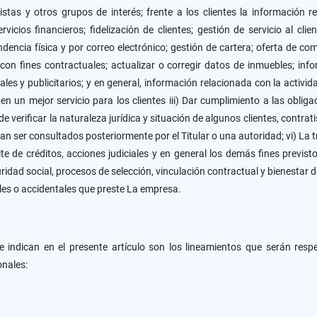
stas y otros grupos de interés; frente a los clientes la información rec
icios financieros; fidelización de clientes; gestión de servicio al cli
dencia física y por correo electrónico; gestión de cartera; oferta de co
 con fines contractuales; actualizar o corregir datos de inmuebles; inf
ales y publicitarios; y en general, información relacionada con la activid
ten un mejor servicio para los clientes iii) Dar cumplimiento a las oblig
 verificar la naturaleza jurídica y situación de algunos clientes, contrati
an ser consultados posteriormente por el Titular o una autoridad; vi) La
e de créditos, acciones judiciales y en general los demás fines previsto
idad social, procesos de selección, vinculación contractual y bienestar 
ales o accidentales que preste La empresa.
e indican en el presente artículo son los lineamientos que serán res
onales: