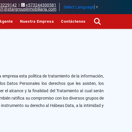
73229142
|
+573244300581
Select Language
▼
l1@stargroupinmobiliaria.com
Agente
Nuestra Empresa
Contáctenos
 empresa esta política de tratamiento de la información,
 los Datos Personales los derechos que les asisten, los
 el alcance y la finalidad del Tratamiento al cual serán
ambién ratifica su compromiso con los diversos grupos de
e instrumento su derecho al Hábeas Data, a la intimidad y