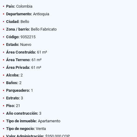
País:
Colombia
Departamento:
Antioquia
Ciudad:
Bello
Zona / barrio:
Bello Fabricato
Código:
9352215
Estado:
Nuevo
Área Construida:
61 m²
Área Terreno:
61 m²
Área Privada:
61 m²
Alcoba:
2
Baños:
2
Parqueadero:
1
Estrato:
3
Piso:
21
Año construcción:
3
Tipo de inmueble:
Apartamento
Tipo de negocio:
Venta
Valor Administración:
$350.000 COP