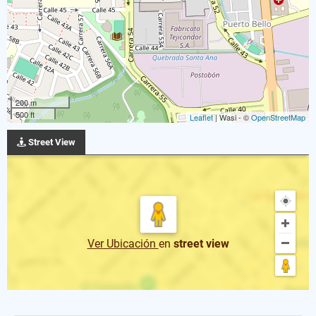
200 m
500 ft
Leaflet
| Wasi - ©
OpenStreetMap
Street View
Ver Ubicación
en
street view