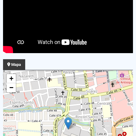
Mapa
+
−