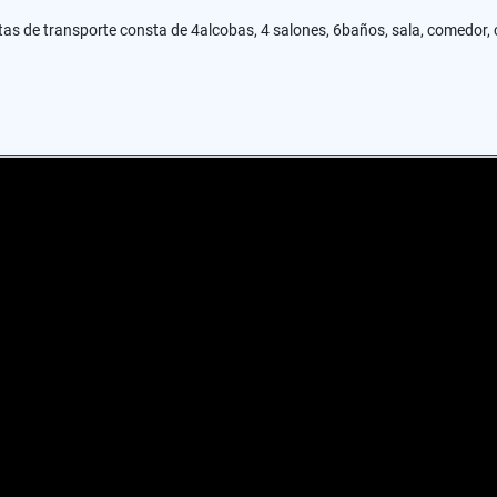
 de transporte consta de 4alcobas, 4 salones, 6baños, sala, comedor, c