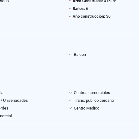
sado
Área Construida:
415 m²
Baños:
6
Año construcción:
30
Balcón
ial
Centros comerciales
 / Universidades
Trans. público cercano
erdes
Centro Médico
mercial