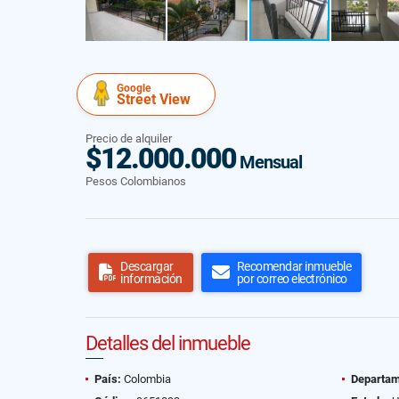
Google
Street View
Precio de alquiler
$12.000.000
Mensual
Pesos Colombianos
Descargar
Recomendar inmueble
información
por correo electrónico
Detalles del inmueble
País:
Colombia
Departam