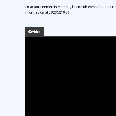
Casa para comercio con muy buena ubicacion buenas rutas
informacion al 3023521989
Video