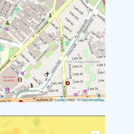
Leaflet
| Wasi - ©
OpenStreetMap