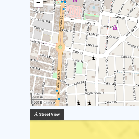
−
200 m
500 ft
Street View