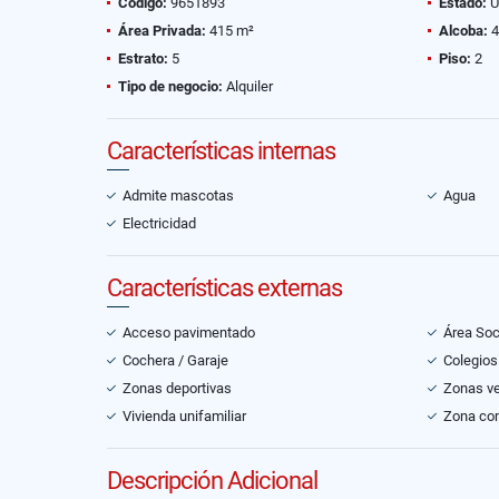
Código:
9651893
Estado:
U
Área Privada:
415 m²
Alcoba:
4
Estrato:
5
Piso:
2
Tipo de negocio:
Alquiler
Características internas
Admite mascotas
Agua
Electricidad
Características externas
Acceso pavimentado
Área Soc
Cochera / Garaje
Colegios
Zonas deportivas
Zonas v
Vivienda unifamiliar
Zona co
Descripción Adicional