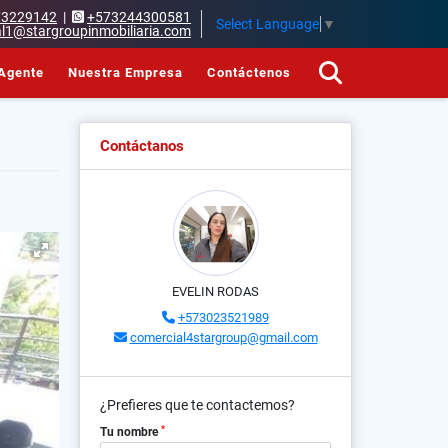
73229142
|
+573244300581
Select Language
▼
l1@stargroupinmobiliaria.com
Agente
Nuestra Empresa
Contáctenos
Contáctanos
EVELIN RODAS
+573023521989
comercial4stargroup@gmail.com
¿Prefieres que te contactemos?
*
Tu nombre