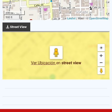
200 m
500 ft
Leaflet
| Wasi - ©
OpenStreetMap
Street View
Ver Ubicación
en
street view