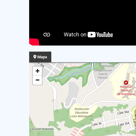
Mapa
+
−