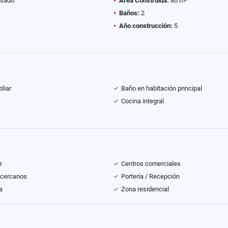
sado
Área Construida:
80 m²
Baños:
2
Año construcción:
5
liar
Baño en habitación principal
Cocina integral
r
Centros comerciales
 cercanos
Portería / Recepción
a
Zona residencial