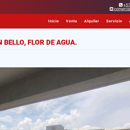
+5
comercia
Inicio
Venta
Alquiler
Servicio
BELLO, FLOR DE AGUA.