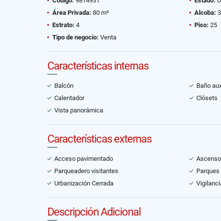
Código:
9814931
Estado:
U
Área Privada:
80 m²
Alcoba:
3
Estrato:
4
Piso:
25
Tipo de negocio:
Venta
Características internas
Balcón
Baño auxi
Calentador
Clósets
Vista panorámica
Características externas
Acceso pavimentado
Ascenso
Parqueadero visitantes
Parques
Urbanización Cerrada
Vigilanci
Descripción Adicional