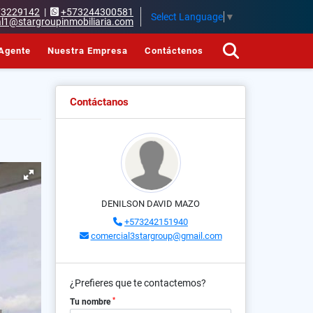
73229142
|
+573244300581
Select Language
▼
l1@stargroupinmobiliaria.com
Agente
Nuestra Empresa
Contáctenos
Contáctanos
DENILSON DAVID MAZO
+573242151940
comercial3stargroup@gmail.com
¿Prefieres que te contactemos?
*
Tu nombre