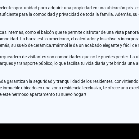
elente oportunidad para adquirir una propiedad en una ubicación privileg
ficiente para la comodidad y privacidad de toda la familia. Además, su d
icas internas, como el balcón que te permite disfrutar de una vista panorám
omodidad. La barra estilo americano, el calentador y los clósets incorpor
más, su suelo de cerámica/mármol le da un acabado elegante y fácil de
 parqueadero de visitantes son comodidades que no te puedes perder. La u
rques y transporte público, lo que facilita tu vida diaria y te brinda una
rrada garantizan la seguridad y tranquilidad de los residentes, convirtien
ste inmueble ubicado en una zona residencial exclusiva, te ofrece una exc
 de este hermoso apartamento tu nuevo hogar!