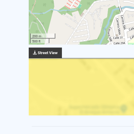
200 m
500 ft
Street View