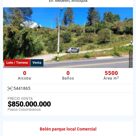
En: Medellín, Antioquia
Lote / Terreno
Venta
0
0
5500
2
Alcoba
Baños
Área m
5441865
PRECIO VENTA
$850.000.000
Pesos Colombianos
Belén parque local Comercial