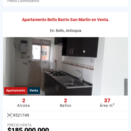
Pesos Colombianos
Apartamento Bello Barrio San Martin en Venta.
En: Bello, Antioquia
Apartamento
Venta
2
2
37
2
Alcoba
Baños
Área m
9521749
PRECIO VENTA
$185.000.000