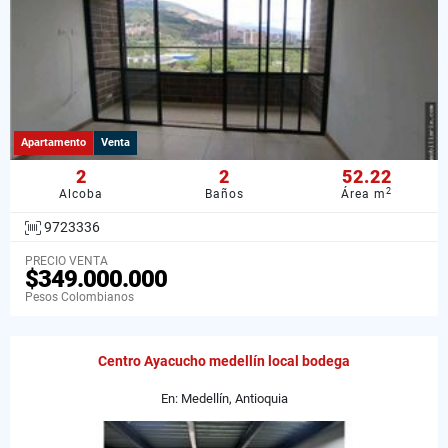
Apartamento
Venta
2
2
52.22
2
Alcoba
Baños
Área m
9723336
PRECIO VENTA
$349.000.000
Pesos Colombianos
Centro Ayacucho medellín local bodega
En: Medellín, Antioquia