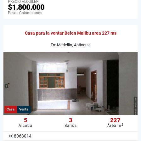
PRECIO ALQUILER
$1.800.000
Pesos Colombianos
Casa para la ventar Belen Malibu area 227 ms
En: Medellín, Antioquia
Casa
Venta
5
3
227
2
Alcoba
Baños
Área m
8068014