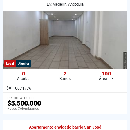
En: Medellín, Antioquia
Local
Alquiler
0
2
100
2
Alcoba
Baños
Área m
10071776
PRECIO ALQUILER
$5.500.000
Pesos Colombianos
Apartamento envigado barrio San José