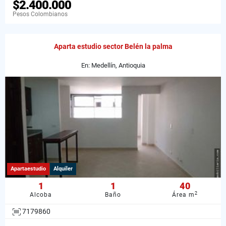
$2.400.000
Pesos Colombianos
Aparta estudio sector Belén la palma
En: Medellín, Antioquia
Apartaestudio
Alquiler
1
1
40
2
Alcoba
Baño
Área m
7179860