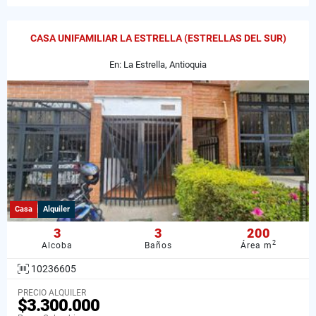
CASA UNIFAMILIAR LA ESTRELLA (ESTRELLAS DEL SUR)
En: La Estrella, Antioquia
Casa
Alquiler
3
3
200
2
Alcoba
Baños
Área m
10236605
PRECIO ALQUILER
$3.300.000