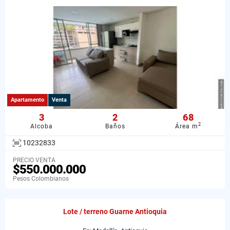
Apartamento
Venta
3
2
68
2
Alcoba
Baños
Área m
10232833
PRECIO VENTA
$550.000.000
Pesos Colombianos
Lote / terreno Guarne Antioquia