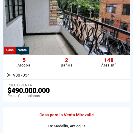
Casa
Venta
5
2
148
2
Alcoba
Baños
Área m
9887054
PRECIO VENTA
$490.000.000
Pesos Colombianos
Casa para la Venta Miravalle
En: Medellín, Antioquia