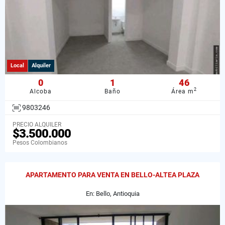
Local
Alquiler
0
1
46
2
Alcoba
Baño
Área m
9803246
PRECIO ALQUILER
$3.500.000
Pesos Colombianos
APARTAMENTO PARA VENTA EN BELLO-ALTEA PLAZA
En: Bello, Antioquia