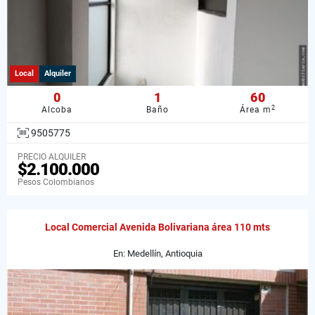
Local
Alquiler
0
1
60
2
Alcoba
Baño
Área m
9505775
PRECIO ALQUILER
$2.100.000
Pesos Colombianos
Local Comercial Avenida Bolivariana área 110 mts
En: Medellín, Antioquia