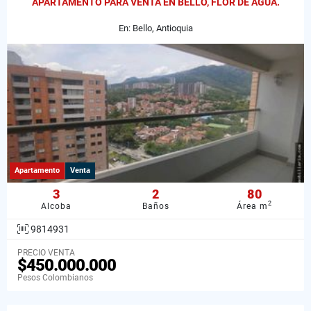
APARTAMENTO PARA VENTA EN BELLO, FLOR DE AGUA.
En: Bello, Antioquia
Apartamento
Venta
3
2
80
2
Alcoba
Baños
Área m
9814931
PRECIO VENTA
$450.000.000
Pesos Colombianos