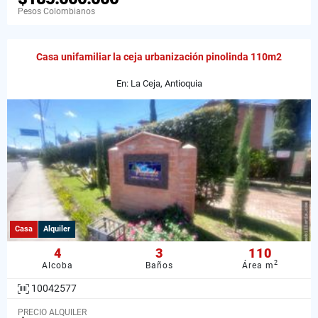
Pesos Colombianos
Casa unifamiliar la ceja urbanización pinolinda 110m2
En: La Ceja, Antioquia
Casa
Alquiler
4
3
110
2
Alcoba
Baños
Área m
10042577
PRECIO ALQUILER