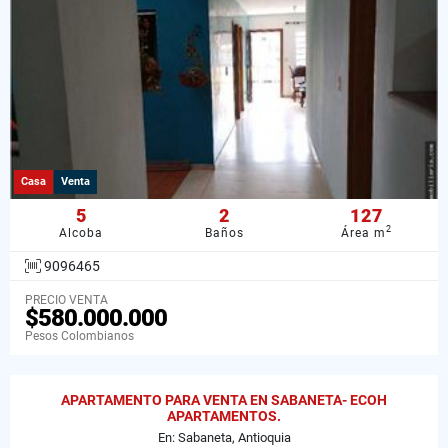
Casa
Venta
5
2
127
2
Alcoba
Baños
Área m
9096465
PRECIO VENTA
$580.000.000
Pesos Colombianos
APARTAMENTO PARA VENTA EN SABANETA- ECOH
APARTAMENTOS.
En: Sabaneta, Antioquia