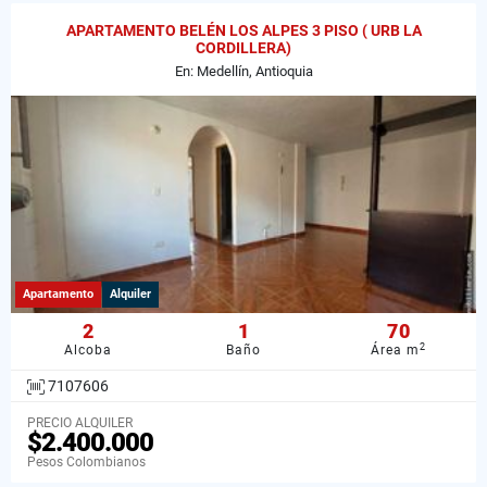
APARTAMENTO BELÉN LOS ALPES 3 PISO ( URB LA
CORDILLERA)
En: Medellín, Antioquia
Apartamento
Alquiler
2
1
70
2
Alcoba
Baño
Área m
7107606
PRECIO ALQUILER
$2.400.000
Pesos Colombianos