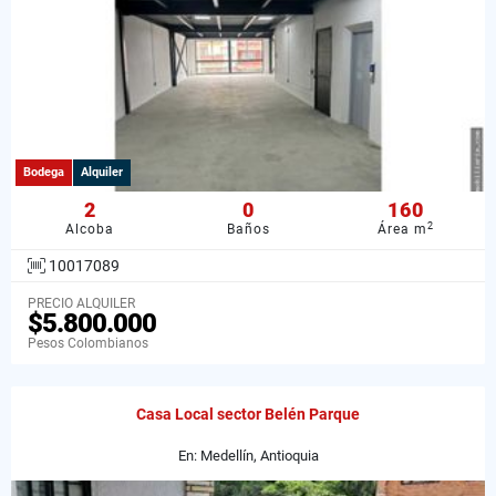
Bodega
Alquiler
2
0
160
2
Alcoba
Baños
Área m
10017089
PRECIO ALQUILER
$5.800.000
Pesos Colombianos
Casa Local sector Belén Parque
En: Medellín, Antioquia