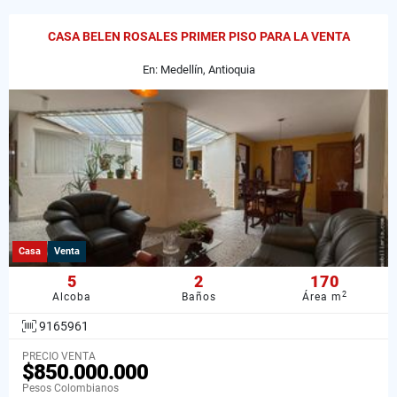
CASA BELEN ROSALES PRIMER PISO PARA LA VENTA
En: Medellín, Antioquia
Casa
Venta
5
2
170
2
Alcoba
Baños
Área m
9165961
PRECIO VENTA
$850.000.000
Pesos Colombianos