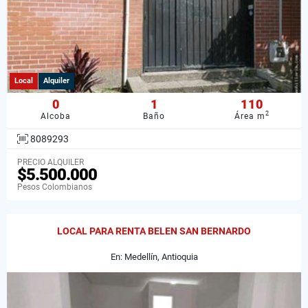
Local
Alquiler
0
1
110
2
Alcoba
Baño
Área m
8089293
PRECIO ALQUILER
$5.500.000
Pesos Colombianos
LOCAL PARA RENTA BELEN SAN BERNARDO
En: Medellín, Antioquia