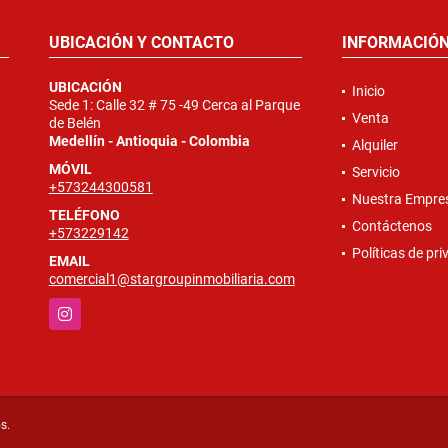
UBICACIÓN Y CONTACTO
INFORMACIÓ
UBICACIÓN
Inicio
Sede 1: Calle 32 # 75 -49 Cerca al Parque
Venta
de Belén
Medellín - Antioquia - Colombia
Alquiler
MÓVIL
Servicio
+573244300581
Nuestra Empre
TELÉFONO
Contáctenos
+573229142
Políticas de pr
EMAIL
comercial1@stargroupinmobiliaria.com
Instagram
s.