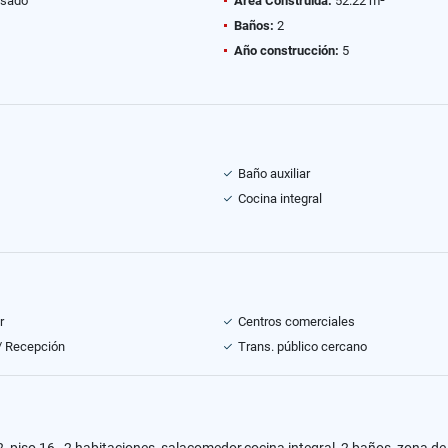
sado
Área Construida:
52.22 m²
Baños:
2
Año construcción:
5
Baño auxiliar
Cocina integral
r
Centros comerciales
 / Recepción
Trans. público cercano