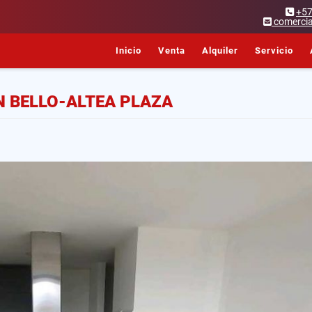
+5
comercia
Inicio
Venta
Alquiler
Servicio
 BELLO-ALTEA PLAZA