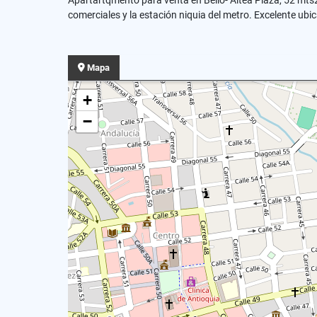
Apartartqmento para venta en Bello- Altea Plaza, 52 mts2
comerciales y la estación niquia del metro. Excelente ubi
Mapa
+
−