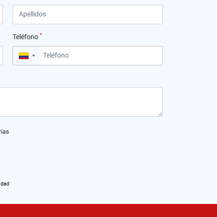
*
Teléfono
▼
rias
idad