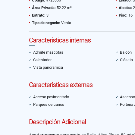
Código:
9723336
Estado:
U
Área Privada:
52.22 m²
Alcoba:
2
Estrato:
3
Piso:
16
Tipo de negocio:
Venta
Características internas
Admite mascotas
Balcón
Calentador
Clósets
Vista panorámica
Características externas
Acceso pavimentado
Ascenso
Parques cercanos
Portería
Descripción Adicional