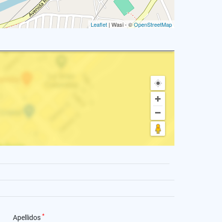
Leaflet
| Wasi - ©
OpenStreetMap
*
Apellidos