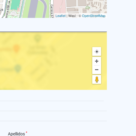
Leaflet
| Wasi - ©
OpenStreetMap
*
Apellidos