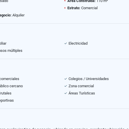
sado
Área Construida:
110 m²
Estrato:
Comercial
egocio:
Alquiler
liar
Electricidad
usos múltiples
comerciales
Colegios / Universidades
úblico cercano
Zona comercial
frutales
Áreas Turísticas
portivas