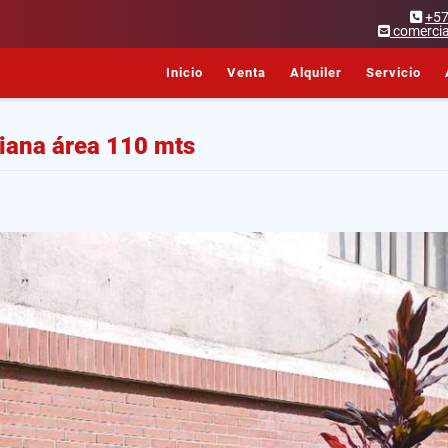
+5
comercia
Inicio
Venta
Alquiler
Servicio
riana área 110 mts