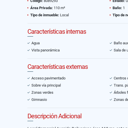
Código:
8089293
Estado:
U
Área Privada:
110 m²
Baño:
1
Tipo de inmueble:
Local
Tipo de n
Características internas
Agua
Baño auxi
Vista panorámica
Sala de 
Características externas
Acceso pavimentado
Centros 
Sobre vía principal
Trans. p
Zonas verdes
Árboles 
Gimnasio
Zonas de
Descripción Adicional