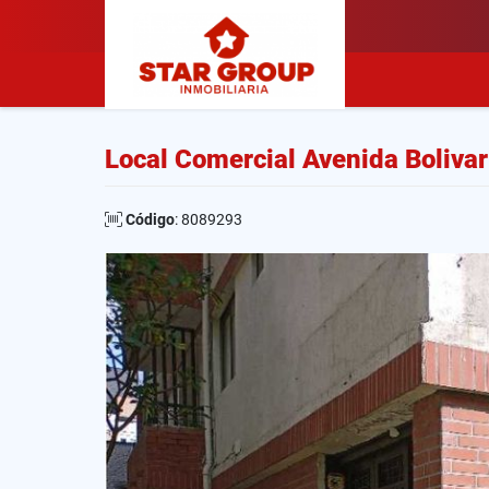
Local Comercial Avenida Boliva
Código
: 8089293