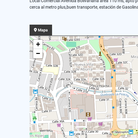
Local Comercial Avenida Bolivariana área 110 ms, apto pa
cerca al metro plus,buen transporte, estación de Gasolin
Mapa
+
−