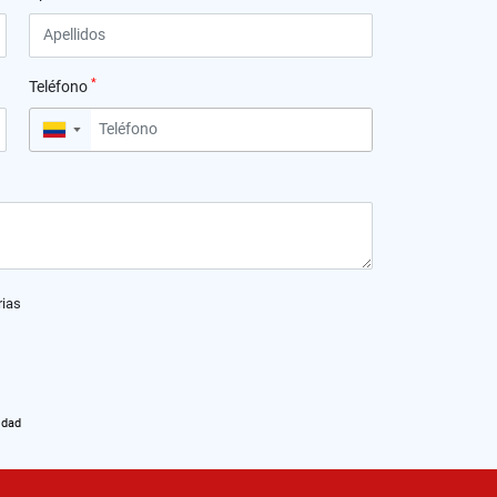
*
Teléfono
▼
rias
idad