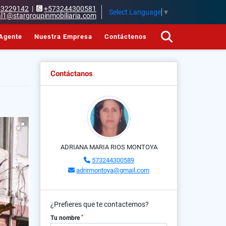
73229142
|
+573244300581
Select Language
▼
l1@stargroupinmobiliaria.com
Agente
Nuestra Empresa
Contáctenos
Contáctanos
ADRIANA MARIA RIOS MONTOYA
573244300589
adrirmontoya@gmail.com
¿Prefieres que te contactemos?
*
Tu nombre