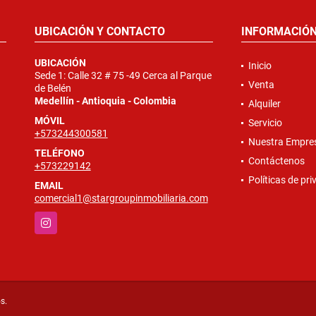
UBICACIÓN Y CONTACTO
INFORMACIÓ
UBICACIÓN
Inicio
Sede 1: Calle 32 # 75 -49 Cerca al Parque
Venta
de Belén
Medellín - Antioquia - Colombia
Alquiler
MÓVIL
Servicio
+573244300581
Nuestra Empre
TELÉFONO
Contáctenos
+573229142
Políticas de pr
EMAIL
comercial1@stargroupinmobiliaria.com
Instagram
s.