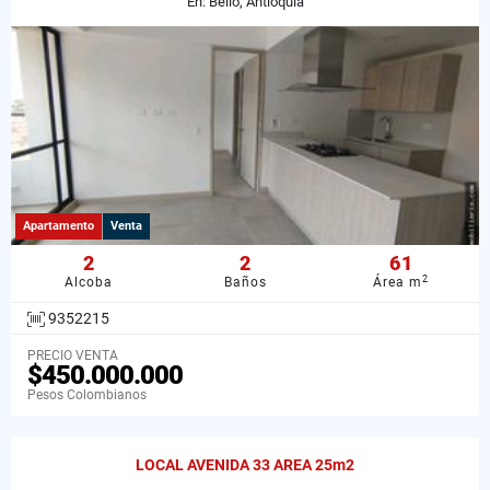
En: Bello, Antioquia
Apartamento
Venta
2
2
61
2
Alcoba
Baños
Área m
9352215
PRECIO VENTA
$450.000.000
Pesos Colombianos
LOCAL AVENIDA 33 AREA 25m2