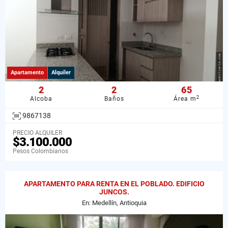
Apartamento
Alquiler
2
2
65
2
Alcoba
Baños
Área m
9867138
PRECIO ALQUILER
$3.100.000
Pesos Colombianos
APARTAMENTO PARA RENTA EN EL POBLADO. EDIFICIO
JUNCOS.
En: Medellín, Antioquia