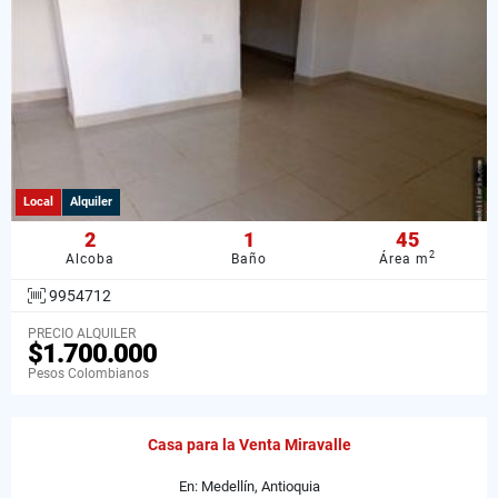
Local
Alquiler
2
1
45
2
Alcoba
Baño
Área m
9954712
PRECIO ALQUILER
$1.700.000
Pesos Colombianos
Casa para la Venta Miravalle
En: Medellín, Antioquia