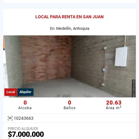
LOCAL PARA RENTA EN SAN JUAN
En: Medellín, Antioquia
Local
Alquiler
0
0
20.63
2
Alcoba
Baños
Área m
10243663
PRECIO ALQUILER
$7.000.000