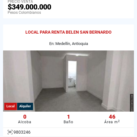
PRECIO VENTA
$349.000.000
Pesos Colombianos
LOCAL PARA RENTA BELEN SAN BERNARDO
En: Medellín, Antioquia
Local
Alquiler
0
1
46
2
Alcoba
Baño
Área m
9803246