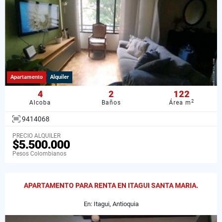
Apartamento
Alquiler
4
2
122
2
Alcoba
Baños
Área m
9414068
PRECIO ALQUILER
$5.500.000
Pesos Colombianos
APARTAMENTO PARA RENTA EN ITAGUI SANTA MARIA.
En: Itagui, Antioquia