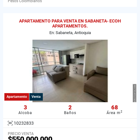
Pesos Colombianos
APARTAMENTO PARA VENTA EN SABANETA- ECOH
APARTAMENTOS.
En: Sabaneta, Antioquia
Apartamento
Venta
3
2
68
2
Alcoba
Baños
Área m
10232833
PRECIO VENTA
$550.000.000