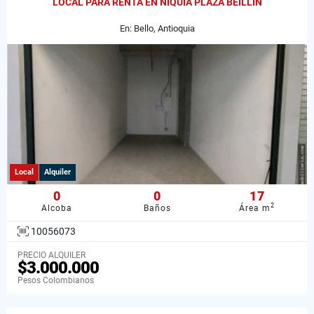
LOCAL PARA RENTA EN NIQUIA PLAZA BEILLIN
En: Bello, Antioquia
Local
Alquiler
0
0
17
2
Alcoba
Baños
Área m
10056073
PRECIO ALQUILER
$3.000.000
Pesos Colombianos