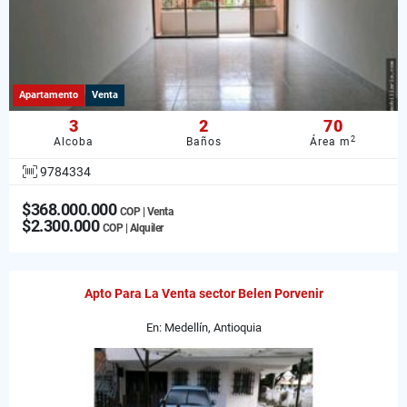
Apartamento
Venta
3
2
70
2
Alcoba
Baños
Área m
9784334
$368.000.000
COP | Venta
$2.300.000
COP | Alquiler
Apto Para La Venta sector Belen Porvenir
En: Medellín, Antioquia