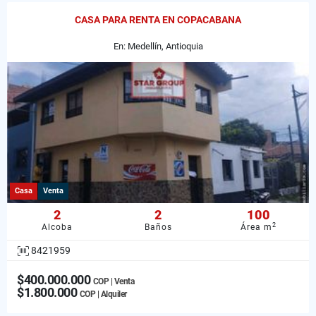
CASA PARA RENTA EN COPACABANA
En: Medellín, Antioquia
Casa
Venta
2
2
100
2
Alcoba
Baños
Área m
8421959
$400.000.000
COP | Venta
$1.800.000
COP | Alquiler