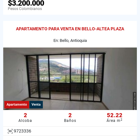
$3.200.000
Pesos Colombianos
APARTAMENTO PARA VENTA EN BELLO-ALTEA PLAZA
En: Bello, Antioquia
Apartamento
Venta
2
2
52.22
2
Alcoba
Baños
Área m
9723336