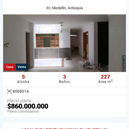
En: Medellín, Antioquia
Casa
Venta
5
3
227
2
Alcoba
Baños
Área m
8068014
PRECIO VENTA
$860.000.000
Pesos Colombianos