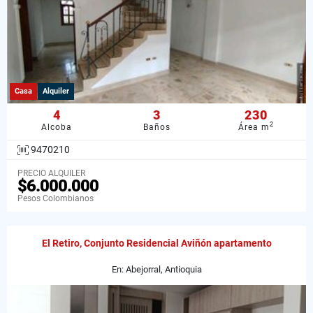
Casa
Alquiler
4
3
230
2
Alcoba
Baños
Área m
9470210
PRECIO ALQUILER
$6.000.000
Pesos Colombianos
El Retiro, Conjunto Residencial Aviñón apartamento
En: Abejorral, Antioquia