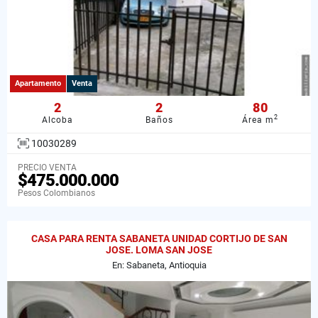
Apartamento
Venta
2
2
80
2
Alcoba
Baños
Área m
10030289
PRECIO VENTA
$475.000.000
Pesos Colombianos
CASA PARA RENTA SABANETA UNIDAD CORTIJO DE SAN
JOSE. LOMA SAN JOSE
En: Sabaneta, Antioquia