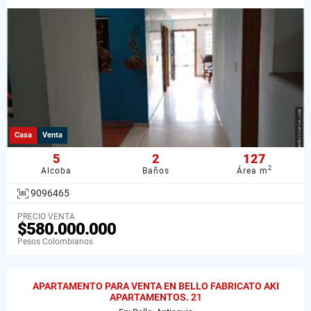
Casa
Venta
5
2
127
2
Alcoba
Baños
Área m
9096465
PRECIO VENTA
$580.000.000
Pesos Colombianos
APARTAMENTO PARA VENTA EN BELLO FABRICATO AKI
APARTAMENTOS. 21