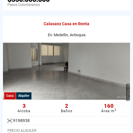
Pesos Colombianos
Calasanz Casa en Renta
En: Medellín, Antioquia
Casa
Alquiler
3
2
160
2
Alcoba
Baños
Área m
9198938
PRECIO ALQUILER