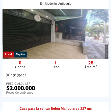
En: Medellín, Antioquia
Local
Alquiler
0
1
25
2
Alcoba
Baño
Área m
10136111
PRECIO ALQUILER
$2.000.000
Pesos Colombianos
Casa para la ventar Belen Malibu area 227 ms