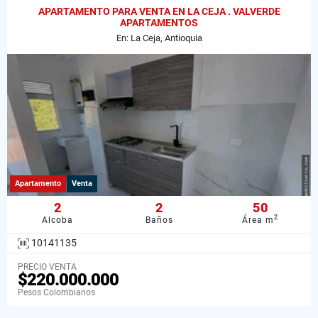
APARTAMENTO PARA VENTA EN LA CEJA . VALVERDE
APARTAMENTOS
En: La Ceja, Antioquia
Apartamento
Venta
2
2
50
2
Alcoba
Baños
Área m
10141135
PRECIO VENTA
$220.000.000
Pesos Colombianos