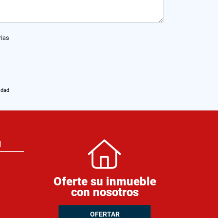
rias
idad
N
Oferte su inmueble
con nosotros
OFERTAR