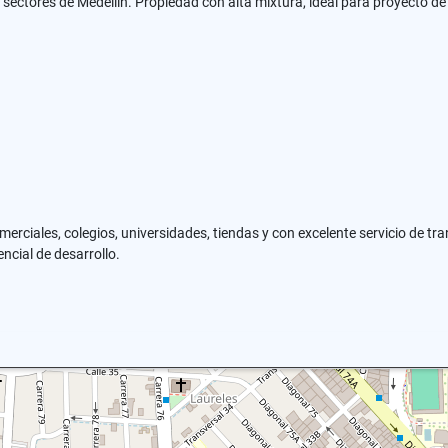
ectores de Medellín. Propiedad con alta mixtura, ideal para proyecto de co
erciales, colegios, universidades, tiendas y con excelente servicio de tr
ncial de desarrollo.