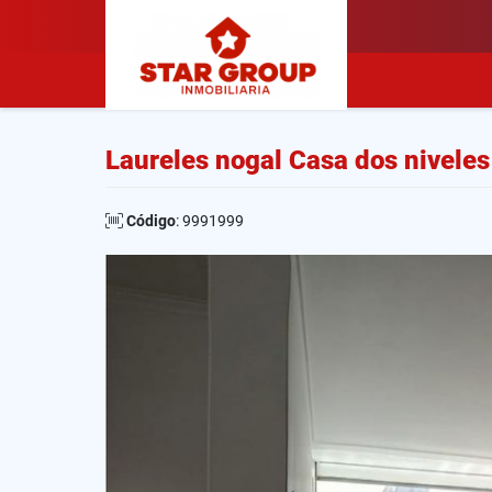
Laureles nogal Casa dos niveles
Código
: 9991999