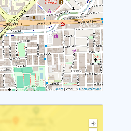
Leaflet
| Wasi - ©
OpenStreetMap