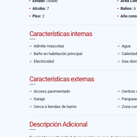
Estado:
Usado
Área Con
Alcoba:
7
Baños:
6
Piso:
2
Año cons
Características internas
Admite mascotas
Agua
Baño en habitación principal
Calentad
Electricidad
Gas domi
Características externas
Acceso pavimentado
Centros 
Garaje
Parquead
Cerca a tiendas de barrio
Zona co
Descripción Adicional