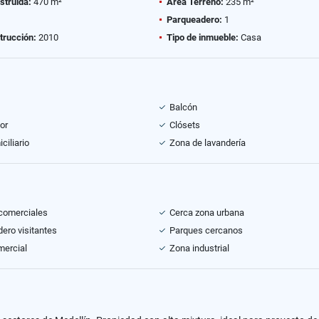
struida:
470 m²
Área Terreno:
235 m²
Parqueadero:
1
trucción:
2010
Tipo de inmueble:
Casa
Balcón
or
Clósets
ciliario
Zona de lavandería
comerciales
Cerca zona urbana
ero visitantes
Parques cercanos
mercial
Zona industrial