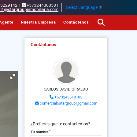
73229142
|
+573244300581
Select Language
▼
l1@stargroupinmobiliaria.com
Agente
Nuestra Empresa
Contáctenos
Contáctanos
CARLOS DAVID GIRALDO
+573243518103
comercial5stargroup@gmail.com
¿Prefieres que te contactemos?
*
Tu nombre