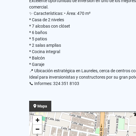
Excelente oportunidad de inversión en uno de los mejores s
comercial.
✨ Características: • Área: 470 m²
* Casa de 2 niveles
* 7 alcobas con clóset
* 6 baños
* 5 patios
* 2 salas amplias
* Cocina integral
* Balcón
* Garaje
📍 Ubicación estratégica en Laureles, cerca de centros com
Ideal para inversionistas y constructores por su gran pote
📞 Informes: 324 351 8103
Mapa
+
−