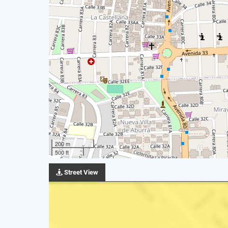
200 m
500 ft
Street View