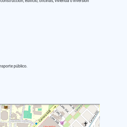
nstrucción, edificio, oficinas, vivienda o inversión
ansporte público.