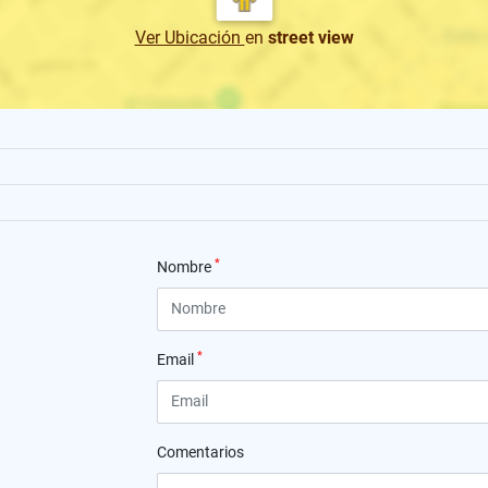
Ver Ubicación
en
street view
*
Nombre
*
Email
Comentarios