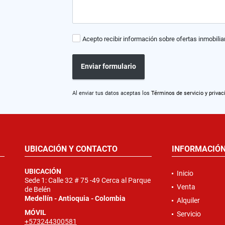
Acepto recibir información sobre ofertas inmobilia
Enviar formulario
Al enviar tus datos aceptas los
Términos de servicio y privac
UBICACIÓN Y CONTACTO
INFORMACIÓ
UBICACIÓN
Inicio
Sede 1: Calle 32 # 75 -49 Cerca al Parque
Venta
de Belén
Medellín - Antioquia - Colombia
Alquiler
MÓVIL
Servicio
+573244300581