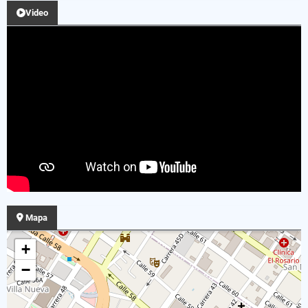
Video
Mapa
+
−