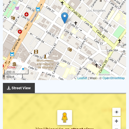
200 m
500 ft
Leaflet
| Wasi - ©
OpenStreetMap
Street View