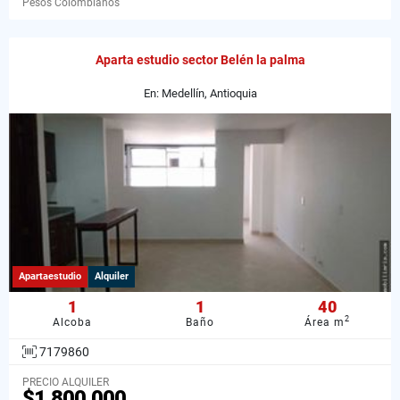
Pesos Colombianos
Aparta estudio sector Belén la palma
En: Medellín, Antioquia
Apartaestudio
Alquiler
1
1
40
2
Alcoba
Baño
Área m
7179860
PRECIO ALQUILER
$1.800.000