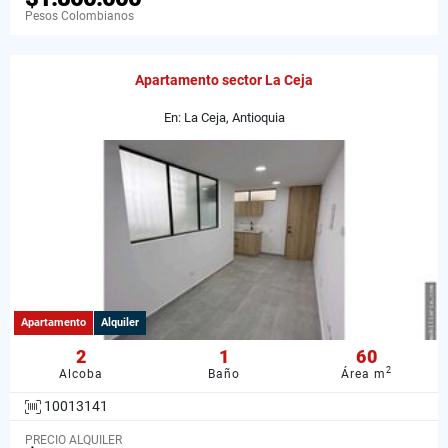
Pesos Colombianos
Apartamento sector La Ceja
En: La Ceja, Antioquia
Apartamento
Alquiler
2
1
60
2
Alcoba
Baño
Área m
10013141
PRECIO ALQUILER