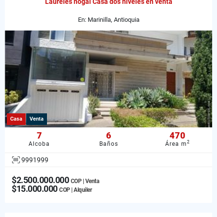
Laureles nogal Casa dos niveles en venta
En: Marinilla, Antioquia
Casa
Venta
7
6
470
2
Alcoba
Baños
Área m
9991999
$2.500.000.000
COP | Venta
$15.000.000
COP | Alquiler