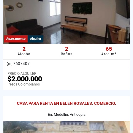
Apartamento
Alquiler
2
2
65
2
Alcoba
Baños
Área m
7607407
PRECIO ALQUILER
$2.000.000
Pesos Colombianos
CASA PARA RENTA EN BELEN ROSALES. COMERCIO.
En: Medellín, Antioquia