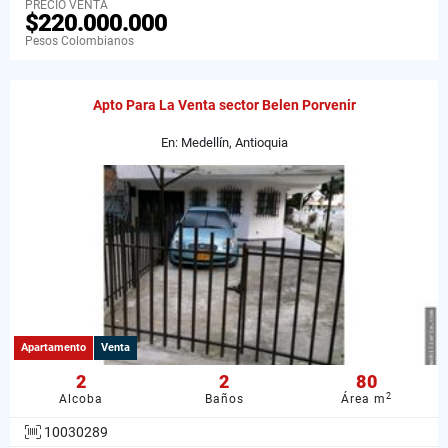
PRECIO VENTA
$220.000.000
Pesos Colombianos
Apto Para La Venta sector Belen Porvenir
En: Medellín, Antioquia
Apartamento
Venta
2
2
80
2
Alcoba
Baños
Área m
10030289