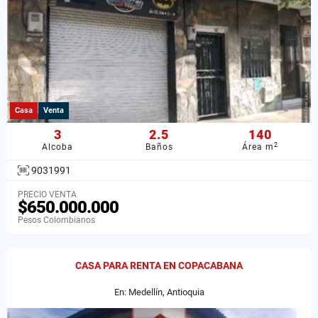
Casa
Venta
3
2.5
140
2
Alcoba
Baños
Área m
9031991
PRECIO VENTA
$650.000.000
Pesos Colombianos
CASA PARA RENTA EN COPACABANA
En: Medellín, Antioquia