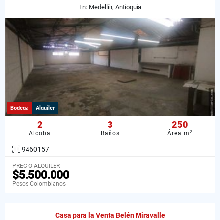
En: Medellín, Antioquia
Bodega
Alquiler
2
3
250
2
Alcoba
Baños
Área m
9460157
PRECIO ALQUILER
$5.500.000
Pesos Colombianos
Casa para la Venta Belén Miravalle