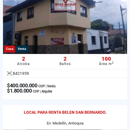
Casa
Venta
2
2
100
2
Alcoba
Baños
Área m
8421959
$400.000.000
COP | Venta
$1.800.000
COP | Alquiler
LOCAL PARA RENTA BELEN SAN BERNARDO.
En: Medellín, Antioquia