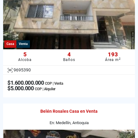
Casa
Venta
5
4
193
2
Alcoba
Baños
Área m
9695390
$1.600.000.000
COP | Venta
$5.000.000
COP | Alquiler
Belén Rosales Casa en Venta
En: Medellín, Antioquia