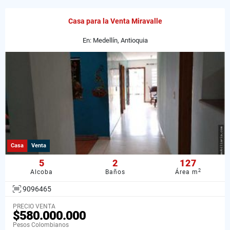
Casa para la Venta Miravalle
En: Medellín, Antioquia
Casa
Venta
5
2
127
2
Alcoba
Baños
Área m
9096465
PRECIO VENTA
$580.000.000
Pesos Colombianos