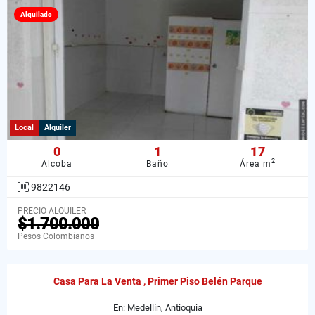
Alquilado
Local
Alquiler
0
1
17
2
Alcoba
Baño
Área m
9822146
PRECIO ALQUILER
$1.700.000
Pesos Colombianos
Casa Para La Venta , Primer Piso Belén Parque
En: Medellín, Antioquia