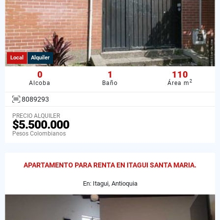
Local
Alquiler
0
1
110
2
Alcoba
Baño
Área m
8089293
PRECIO ALQUILER
$5.500.000
Pesos Colombianos
APARTAMENTO PARA RENTA EN ITAGUI SANTA MARIA.
En: Itagui, Antioquia