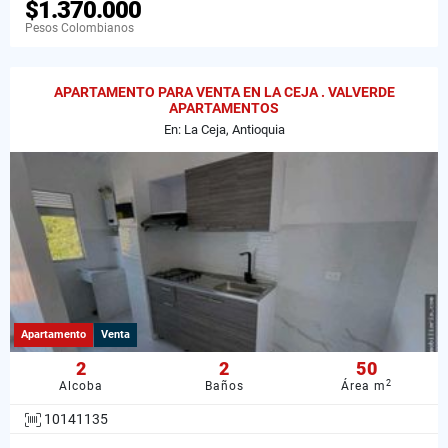
$1.370.000
Pesos Colombianos
APARTAMENTO PARA VENTA EN LA CEJA . VALVERDE
APARTAMENTOS
En: La Ceja, Antioquia
Apartamento
Venta
2
2
50
2
Alcoba
Baños
Área m
10141135