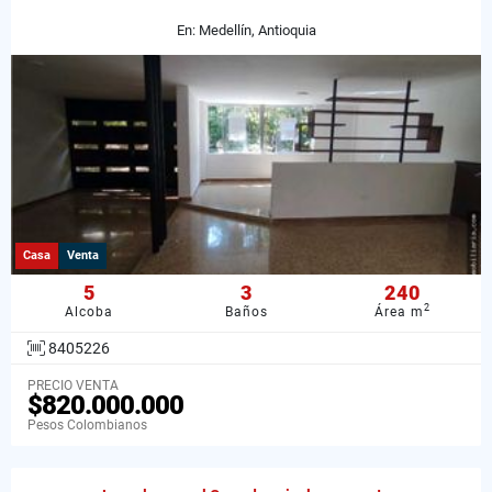
En: Medellín, Antioquia
Casa
Venta
5
3
240
2
Alcoba
Baños
Área m
8405226
PRECIO VENTA
$820.000.000
Pesos Colombianos