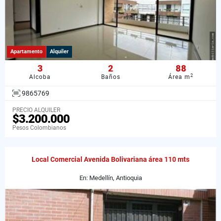
Apartamento
Alquiler
3
2
88
2
Alcoba
Baños
Área m
9865769
PRECIO ALQUILER
$3.200.000
Pesos Colombianos
Local Comercial Avenida Bolivariana área 110 mts
En: Medellín, Antioquia