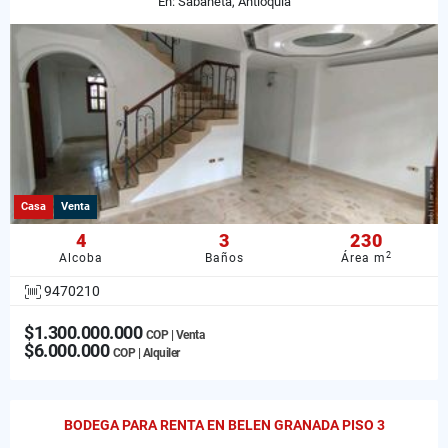
En: Sabaneta, Antioquia
Casa
Venta
4
3
230
2
Alcoba
Baños
Área m
9470210
$1.300.000.000
COP | Venta
$6.000.000
COP | Alquiler
BODEGA PARA RENTA EN BELEN GRANADA PISO 3