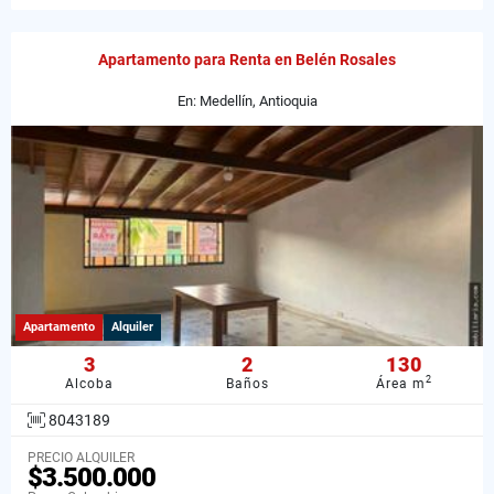
Apartamento para Renta en Belén Rosales
En: Medellín, Antioquia
Apartamento
Alquiler
3
2
130
2
Alcoba
Baños
Área m
8043189
PRECIO ALQUILER
$3.500.000