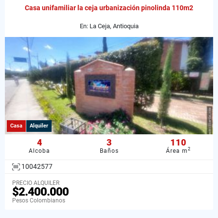
Casa unifamiliar la ceja urbanización pinolinda 110m2
En: La Ceja, Antioquia
Casa
Alquiler
4
3
110
2
Alcoba
Baños
Área m
10042577
PRECIO ALQUILER
$2.400.000
Pesos Colombianos