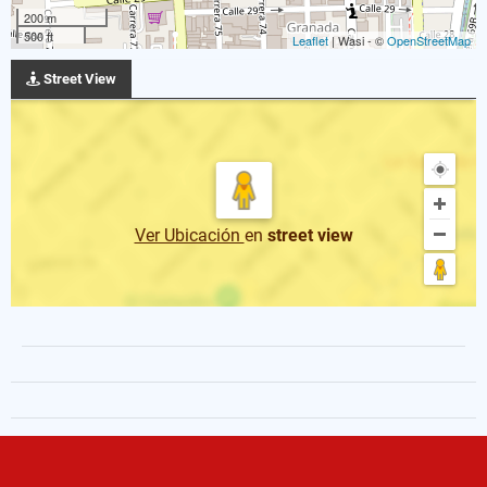
200 m
500 ft
Leaflet
| Wasi - ©
OpenStreetMap
Street View
Ver Ubicación
en
street view