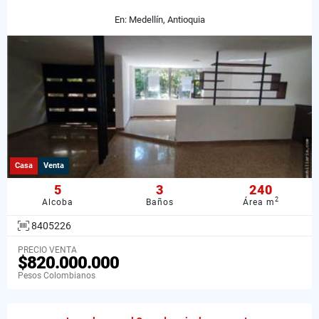
En: Medellín, Antioquia
Casa
Venta
5
3
240
2
Alcoba
Baños
Área m
8405226
PRECIO VENTA
$820.000.000
Pesos Colombianos