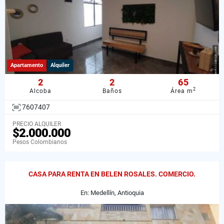
Apartamento
Alquiler
2
2
65
2
Alcoba
Baños
Área m
7607407
PRECIO ALQUILER
$2.000.000
Pesos Colombianos
CASA PARA RENTA EN BELEN ROSALES. COMERCIO.
En: Medellín, Antioquia