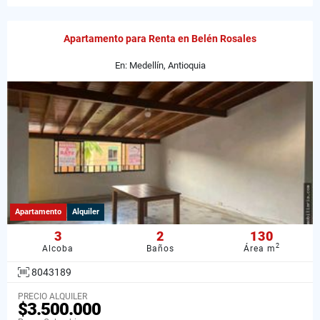
Apartamento para Renta en Belén Rosales
En: Medellín, Antioquia
Apartamento
Alquiler
3
2
130
2
Alcoba
Baños
Área m
8043189
PRECIO ALQUILER
$3.500.000