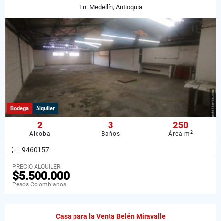
En: Medellín, Antioquia
Bodega
Alquiler
2
3
250
2
Alcoba
Baños
Área m
9460157
PRECIO ALQUILER
$5.500.000
Pesos Colombianos
Casa para la Venta Belén Miravalle