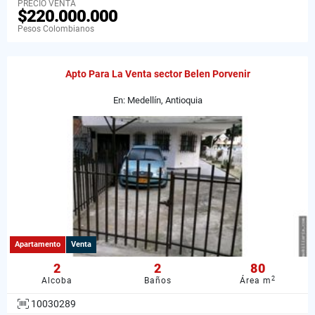
PRECIO VENTA
$220.000.000
Pesos Colombianos
Apto Para La Venta sector Belen Porvenir
En: Medellín, Antioquia
Apartamento
Venta
2
2
80
2
Alcoba
Baños
Área m
10030289