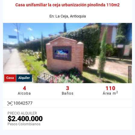
Casa unifamiliar la ceja urbanización pinolinda 110m2
En: La Ceja, Antioquia
Casa
Alquiler
4
3
110
2
Alcoba
Baños
Área m
10042577
PRECIO ALQUILER
$2.400.000
Pesos Colombianos