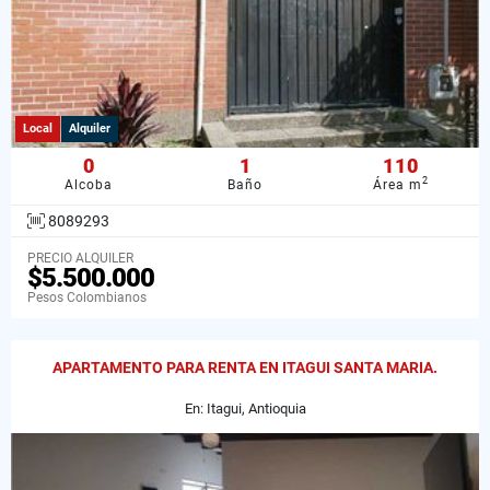
Local
Alquiler
0
1
110
2
Alcoba
Baño
Área m
8089293
PRECIO ALQUILER
$5.500.000
Pesos Colombianos
APARTAMENTO PARA RENTA EN ITAGUI SANTA MARIA.
En: Itagui, Antioquia