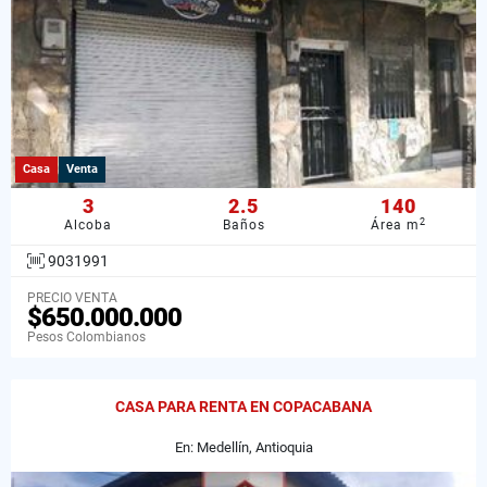
Casa
Venta
3
2.5
140
2
Alcoba
Baños
Área m
9031991
PRECIO VENTA
$650.000.000
Pesos Colombianos
CASA PARA RENTA EN COPACABANA
En: Medellín, Antioquia