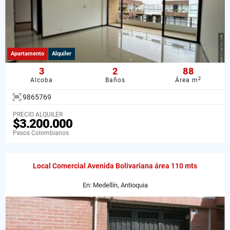
Apartamento
Alquiler
3
2
88
2
Alcoba
Baños
Área m
9865769
PRECIO ALQUILER
$3.200.000
Pesos Colombianos
Local Comercial Avenida Bolivariana área 110 mts
En: Medellín, Antioquia