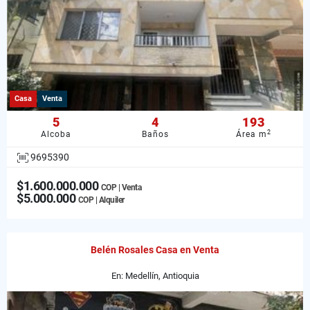
Casa
Venta
5
4
193
2
Alcoba
Baños
Área m
9695390
$1.600.000.000
COP | Venta
$5.000.000
COP | Alquiler
Belén Rosales Casa en Venta
En: Medellín, Antioquia