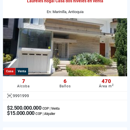
Laureles nogal Casa dos niveles en venta
En: Marinilla, Antioquia
Casa
Venta
7
6
470
2
Alcoba
Baños
Área m
9991999
$2.500.000.000
COP | Venta
$15.000.000
COP | Alquiler