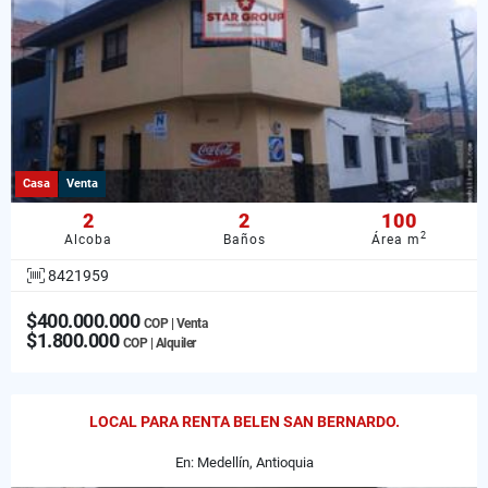
Casa
Venta
2
2
100
2
Alcoba
Baños
Área m
8421959
$400.000.000
COP | Venta
$1.800.000
COP | Alquiler
LOCAL PARA RENTA BELEN SAN BERNARDO.
En: Medellín, Antioquia