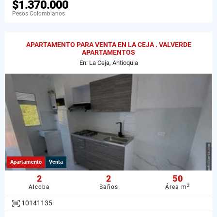
$1.370.000
Pesos Colombianos
APARTAMENTO PARA VENTA EN LA CEJA . VALVERDE
APARTAMENTOS
En: La Ceja, Antioquia
Apartamento
Venta
2
2
50
2
Alcoba
Baños
Área m
10141135