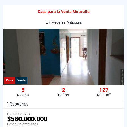
Casa para la Venta Miravalle
En: Medellín, Antioquia
Casa
Venta
5
2
127
2
Alcoba
Baños
Área m
9096465
PRECIO VENTA
$580.000.000
Pesos Colombianos