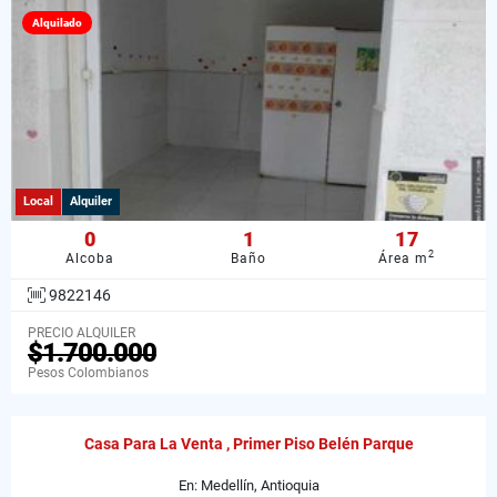
Alquilado
Local
Alquiler
0
1
17
2
Alcoba
Baño
Área m
9822146
PRECIO ALQUILER
$1.700.000
Pesos Colombianos
Casa Para La Venta , Primer Piso Belén Parque
En: Medellín, Antioquia