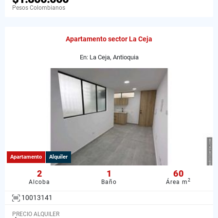
Pesos Colombianos
Apartamento sector La Ceja
En: La Ceja, Antioquia
Apartamento
Alquiler
2
1
60
2
Alcoba
Baño
Área m
10013141
PRECIO ALQUILER