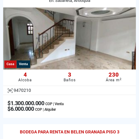
En: Sabaneta, Antioquia
Casa
Venta
4
3
230
2
Alcoba
Baños
Área m
9470210
$1.300.000.000
COP | Venta
$6.000.000
COP | Alquiler
BODEGA PARA RENTA EN BELEN GRANADA PISO 3