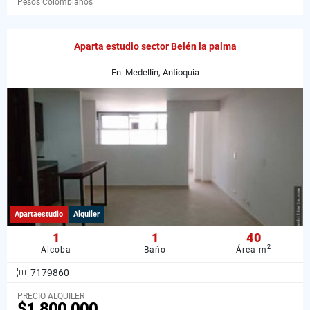
Pesos Colombianos
Aparta estudio sector Belén la palma
En: Medellín, Antioquia
Apartaestudio
Alquiler
1
1
40
2
Alcoba
Baño
Área m
7179860
PRECIO ALQUILER
$1.800.000