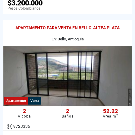
$3.200.000
Pesos Colombianos
APARTAMENTO PARA VENTA EN BELLO-ALTEA PLAZA
En: Bello, Antioquia
Apartamento
Venta
2
2
52.22
2
Alcoba
Baños
Área m
9723336