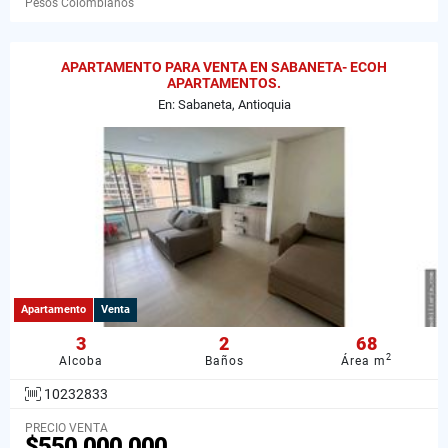
Pesos Colombianos
APARTAMENTO PARA VENTA EN SABANETA- ECOH
APARTAMENTOS.
En: Sabaneta, Antioquia
Apartamento
Venta
3
2
68
2
Alcoba
Baños
Área m
10232833
PRECIO VENTA
$550.000.000