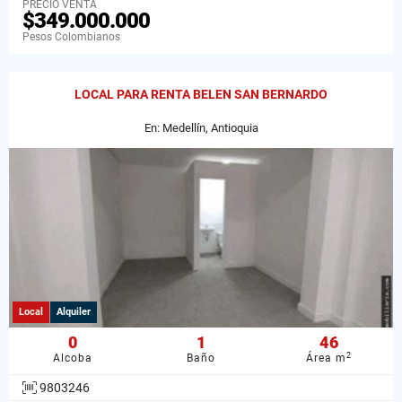
PRECIO VENTA
$349.000.000
Pesos Colombianos
LOCAL PARA RENTA BELEN SAN BERNARDO
En: Medellín, Antioquia
Local
Alquiler
0
1
46
2
Alcoba
Baño
Área m
9803246