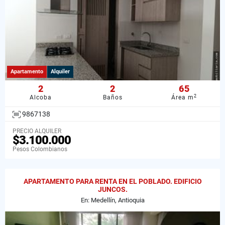
Apartamento
Alquiler
2
2
65
2
Alcoba
Baños
Área m
9867138
PRECIO ALQUILER
$3.100.000
Pesos Colombianos
APARTAMENTO PARA RENTA EN EL POBLADO. EDIFICIO
JUNCOS.
En: Medellín, Antioquia