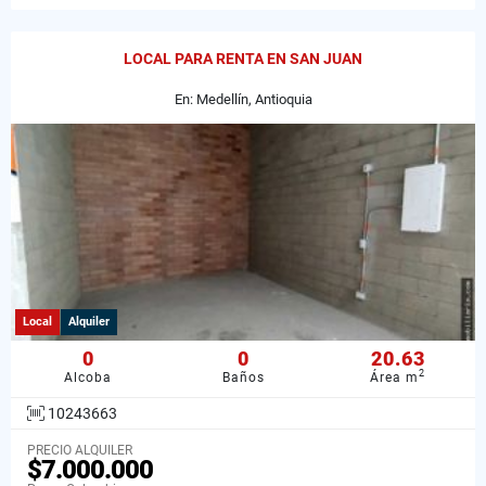
LOCAL PARA RENTA EN SAN JUAN
En: Medellín, Antioquia
Local
Alquiler
0
0
20.63
2
Alcoba
Baños
Área m
10243663
PRECIO ALQUILER
$7.000.000