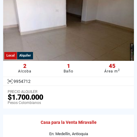
Local
Alquiler
2
1
45
2
Alcoba
Baño
Área m
9954712
PRECIO ALQUILER
$1.700.000
Pesos Colombianos
Casa para la Venta Miravalle
En: Medellín, Antioquia