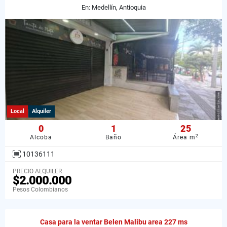
En: Medellín, Antioquia
Local
Alquiler
0
1
25
2
Alcoba
Baño
Área m
10136111
PRECIO ALQUILER
$2.000.000
Pesos Colombianos
Casa para la ventar Belen Malibu area 227 ms