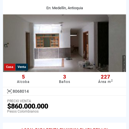
En: Medellín, Antioquia
Casa
Venta
5
3
227
2
Alcoba
Baños
Área m
8068014
PRECIO VENTA
$860.000.000
Pesos Colombianos