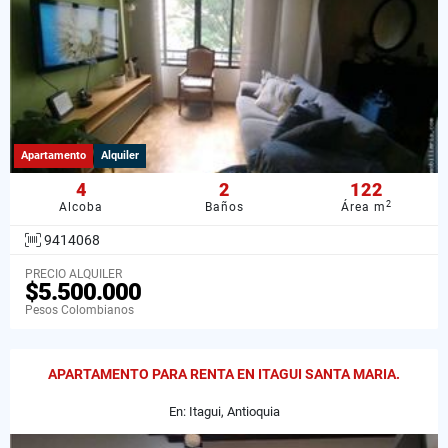
Apartamento
Alquiler
4
2
122
2
Alcoba
Baños
Área m
9414068
PRECIO ALQUILER
$5.500.000
Pesos Colombianos
APARTAMENTO PARA RENTA EN ITAGUI SANTA MARIA.
En: Itagui, Antioquia