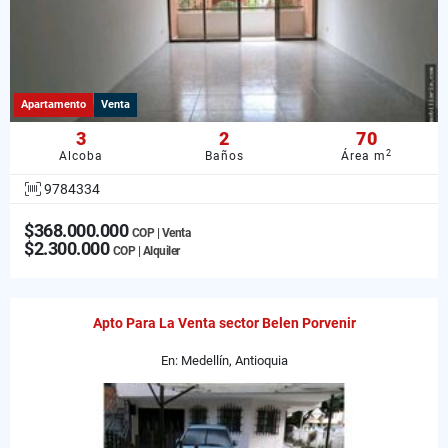
Apartamento
Venta
3
2
70
2
Alcoba
Baños
Área m
9784334
$368.000.000
COP | Venta
$2.300.000
COP | Alquiler
Apto Para La Venta sector Belen Porvenir
En: Medellín, Antioquia