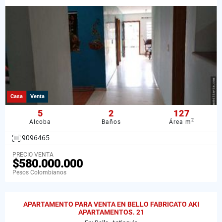
Casa
Venta
5
2
127
2
Alcoba
Baños
Área m
9096465
PRECIO VENTA
$580.000.000
Pesos Colombianos
APARTAMENTO PARA VENTA EN BELLO FABRICATO AKI
APARTAMENTOS. 21