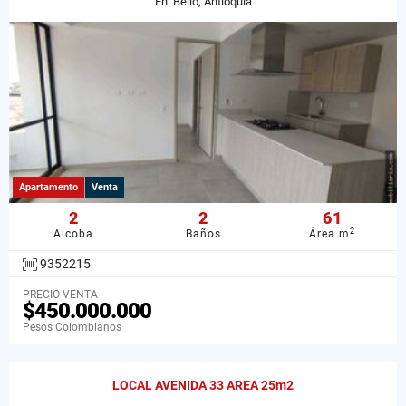
En: Bello, Antioquia
Apartamento
Venta
2
2
61
2
Alcoba
Baños
Área m
9352215
PRECIO VENTA
$450.000.000
Pesos Colombianos
LOCAL AVENIDA 33 AREA 25m2