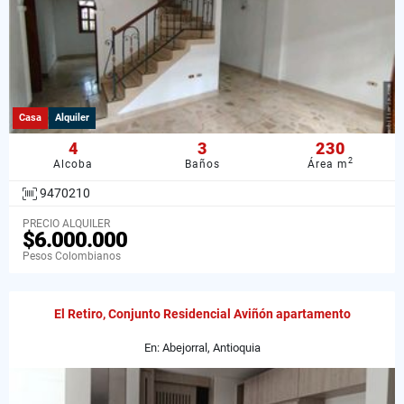
Casa
Alquiler
4
3
230
2
Alcoba
Baños
Área m
9470210
PRECIO ALQUILER
$6.000.000
Pesos Colombianos
El Retiro, Conjunto Residencial Aviñón apartamento
En: Abejorral, Antioquia