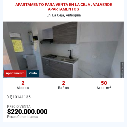
APARTAMENTO PARA VENTA EN LA CEJA . VALVERDE
APARTAMENTOS
En: La Ceja, Antioquia
Apartamento
Venta
2
2
50
2
Alcoba
Baños
Área m
10141135
PRECIO VENTA
$220.000.000
Pesos Colombianos