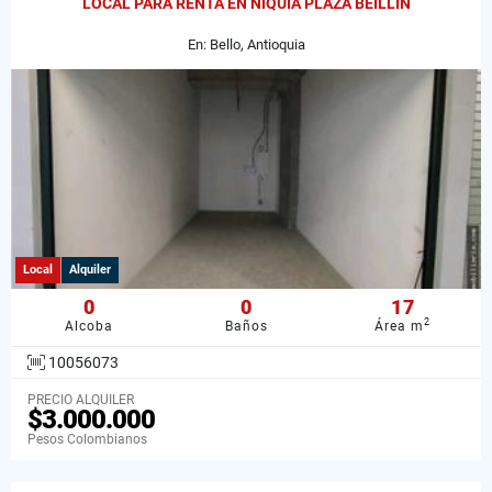
LOCAL PARA RENTA EN NIQUIA PLAZA BEILLIN
En: Bello, Antioquia
Local
Alquiler
0
0
17
2
Alcoba
Baños
Área m
10056073
PRECIO ALQUILER
$3.000.000
Pesos Colombianos