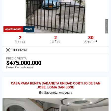
Apartamento
Venta
2
2
80
2
Alcoba
Baños
Área m
10030289
PRECIO VENTA
$475.000.000
Pesos Colombianos
CASA PARA RENTA SABANETA UNIDAD CORTIJO DE SAN
JOSE. LOMA SAN JOSE
En: Sabaneta, Antioquia