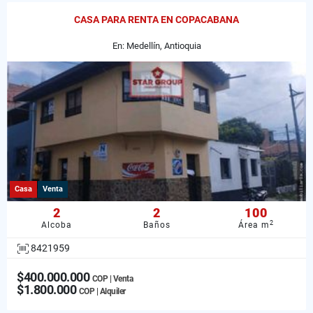
CASA PARA RENTA EN COPACABANA
En: Medellín, Antioquia
Casa
Venta
2
2
100
2
Alcoba
Baños
Área m
8421959
$400.000.000
COP | Venta
$1.800.000
COP | Alquiler