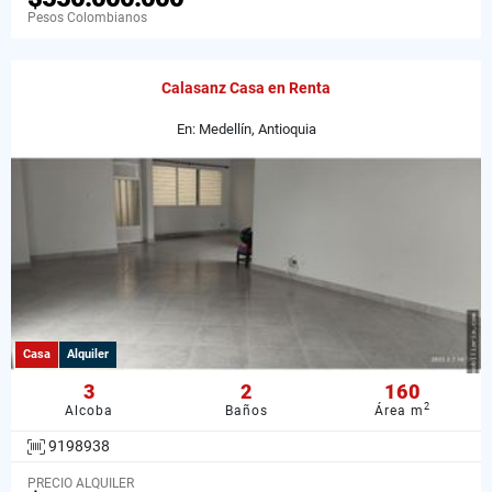
Pesos Colombianos
Calasanz Casa en Renta
En: Medellín, Antioquia
Casa
Alquiler
3
2
160
2
Alcoba
Baños
Área m
9198938
PRECIO ALQUILER