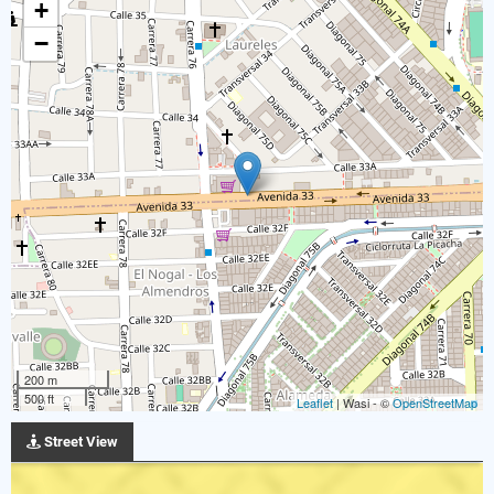
+
−
200 m
500 ft
Leaflet
| Wasi - ©
OpenStreetMap
Street View