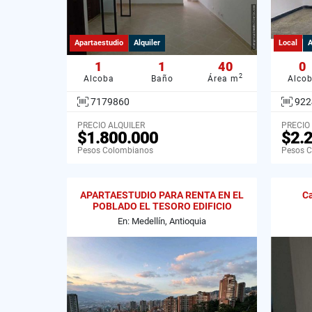
Apartaestudio
Alquiler
Local
A
1
1
40
0
2
Alcoba
Baño
Área m
Alco
7179860
922
PRECIO ALQUILER
PRECIO
$1.800.000
$2.
Pesos Colombianos
Pesos 
APARTAESTUDIO PARA RENTA EN EL
Ca
POBLADO EL TESORO EDIFICIO
OSLO.
En: Medellín, Antioquia