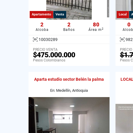
Apartamento
Venta
Local
A
2
2
80
0
2
Alcoba
Baños
Área m
Alco
10030289
982
PRECIO VENTA
PRECIO
$475.000.000
$1.
Pesos Colombianos
Pesos 
Aparta estudio sector Belén la palma
LOCAL
En: Medellín, Antioquia