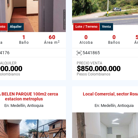
nto
Alquiler
Lote / Terreno
Venta
1
60
0
0
2
ba
Baño
Área m
Alcoba
Baños
Á
4176
5441865
 ALQUILER
PRECIO VENTA
900.000
$850.000.000
Colombianos
Pesos Colombianos
 BELEN PARQUE 100m2 cerca
Local Comercial, sector Ros
estacion metroplus
En: Medellín, Antioquia
En: Medellín, Antioquia