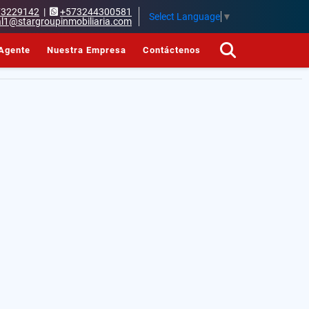
73229142
|
+573244300581
Select Language
▼
l1@stargroupinmobiliaria.com
Agente
Nuestra Empresa
Contáctenos