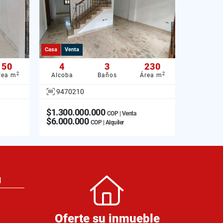
Casa
Venta
50
4
3
230
2
2
rea m
Alcoba
Baños
Área m
9470210
$1.300.000.000
COP | Venta
$6.000.000
COP | Alquiler
N
Oferte su inmueble