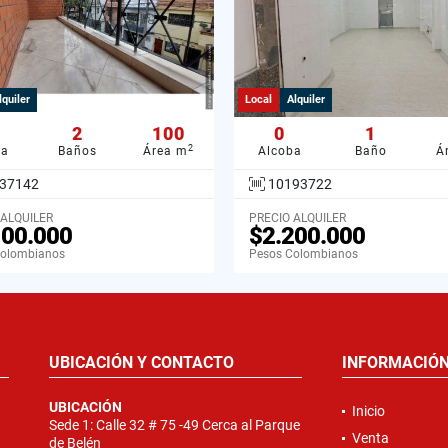
lquiler
Local
Alquiler
2
100
0
1
2
ba
Baños
Área m
Alcoba
Baño
Á
37142
10193722
 ALQUILER
PRECIO ALQUILER
100.000
$2.200.000
Colombianos
Pesos Colombianos
UBICACIÓN Y CONTACTO
INFORMACIÓ
UBICACIÓN
Inicio
Sede 1: Calle 32 # 75 -49 Cerca al Parque
Venta
de Belén