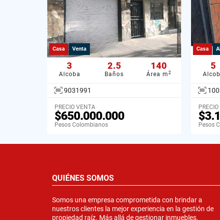
Casa
Venta
Casa
A
3
2.5
140
5
2
Alcoba
Baños
Área m
Alco
9031991
100
PRECIO VENTA
PRECIO
$650.000.000
$3.
Pesos Colombianos
Pesos 
QUIÉNES SOMOS
Somos una empresa comprometida con brindar a
nuestros clientes la mejor experiencia en la gestión de
propiedad raíz. Más allá de gestionar inmuebles,