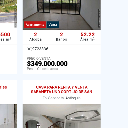
Apartamento
Venta
5500
2
2
52.22
2
2
rea m
Alcoba
Baños
Área m
9723336
PRECIO VENTA
$349.000.000
Pesos Colombianos
ales
CASA PARA RENTA Y VENTA
SABANETA UND CORTIJO DE SAN
JOSE LOMA SAN JOSE
En: Sabaneta, Antioquia