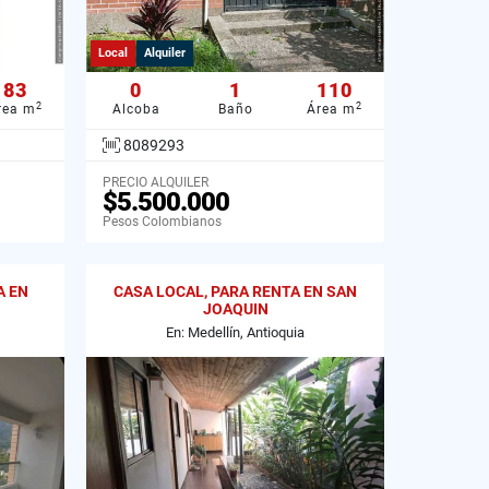
Local
Alquiler
83
0
1
110
2
2
rea m
Alcoba
Baño
Área m
8089293
PRECIO ALQUILER
$5.500.000
Pesos Colombianos
A EN
CASA LOCAL, PARA RENTA EN SAN
JOAQUIN
En: Medellín, Antioquia