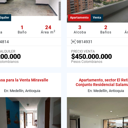
lquiler
Apartamento
Venta
1
24
3
2
2
ba
Baño
Área m
Alcoba
Baños
Á
4814
9814931
 ALQUILER
PRECIO VENTA
200.000
$450.000.000
Colombianos
Pesos Colombianos
sa para la Venta Miravalle
Apartamento, sector El Reti
Conjunto Residencial Salam
En: Medellín, Antioquia
En: Medellín, Antioquia