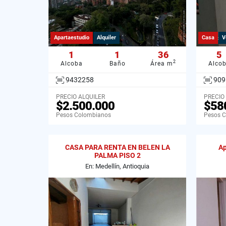
Apartaestudio
Alquiler
Casa
V
1
1
36
5
2
Alcoba
Baño
Área m
Alco
9432258
909
PRECIO ALQUILER
PRECIO
$2.500.000
$58
Pesos Colombianos
Pesos 
CASA PARA RENTA EN BELEN LA
Ap
PALMA PISO 2
En: Medellín, Antioquia