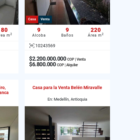
Casa
Venta
80
9
9
220
2
2
rea m
Alcoba
Baños
Área m
10243569
$2.200.000.000
COP | Venta
$6.800.000
COP | Alquiler
ro,
Casa para la Venta Belén Miravalle
anca
En: Medellín, Antioquia