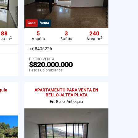
Casa
Venta
88
5
3
240
2
2
rea m
Alcoba
Baños
Área m
8405226
PRECIO VENTA
$820.000.000
Pesos Colombianos
quia
APARTAMENTO PARA VENTA EN
BELLO-ALTEA PLAZA
En: Bello, Antioquia