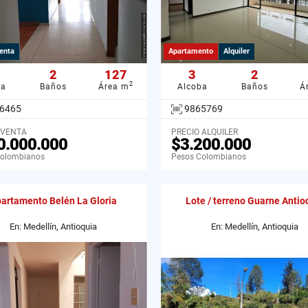
enta
Apartamento
Alquiler
2
127
3
2
2
ba
Baños
Área m
Alcoba
Baños
Á
6465
9865769
 VENTA
PRECIO ALQUILER
0.000.000
$3.200.000
Colombianos
Pesos Colombianos
artamento Belén La Gloria
Lote / terreno Guarne Antio
En: Medellín, Antioquia
En: Medellín, Antioquia