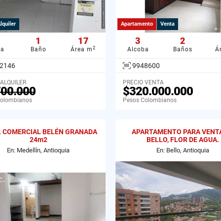
lquiler
Apartamento
Venta
1
17
3
2
2
ba
Baño
Área m
Alcoba
Baños
Á
2146
9948600
 ALQUILER
PRECIO VENTA
700.000
$320.000.000
Colombianos
Pesos Colombianos
 COMERCIAL BELÉN GRANADA
APARTAMENTO PARA VENT
24m2
BELLO, FLOR DE AGUA.
En: Medellín, Antioquia
En: Bello, Antioquia