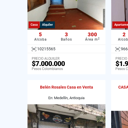
Casa
Alquiler
Apartame
5
3
300
2
2
Alcoba
Baños
Área m
Alco
10215565
966
PRECIO ALQUILER
PRECIO
$7.000.000
$1.
Pesos Colombianos
Pesos 
Belén Rosales Casa en Venta
CASA
En: Medellín, Antioquia