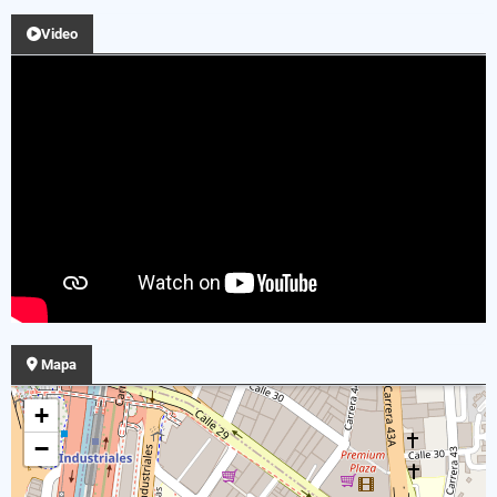
Video
Mapa
+
−