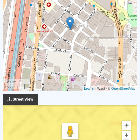
200 m
500 ft
Leaflet
| Wasi - ©
OpenStreetMap
Street View