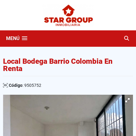
MENÚ
Local Bodega Barrio Colombia En
Renta
Código
: 9505752