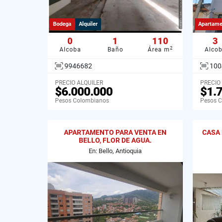
Bodega
Alquiler
Apartame
0
1
110
3
2
Alcoba
Baño
Área m
Alco
9946682
100
PRECIO ALQUILER
PRECIO
$6.000.000
$1.
Pesos Colombianos
Pesos 
APARTAMENTO PARA VENTA EN
CASA 
BELLO, FLOR DE AGUA.
En: Bello, Antioquia