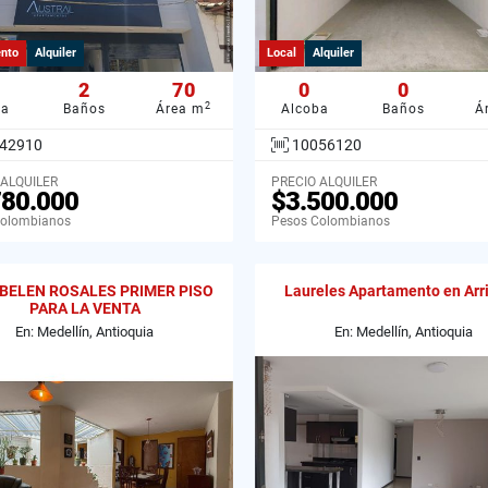
nto
Alquiler
Local
Alquiler
2
70
0
0
2
ba
Baños
Área m
Alcoba
Baños
Á
42910
10056120
 ALQUILER
PRECIO ALQUILER
780.000
$3.500.000
Colombianos
Pesos Colombianos
BELEN ROSALES PRIMER PISO
Laureles Apartamento en Arr
PARA LA VENTA
En: Medellín, Antioquia
En: Medellín, Antioquia