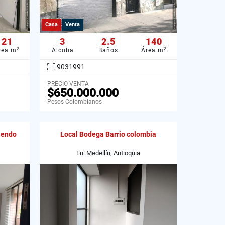
Casa
Venta
21
3
2.5
140
2
2
rea m
Alcoba
Baños
Área m
9031991
PRECIO VENTA
$650.000.000
Pesos Colombianos
iendo
Local Bodega Barrio colombia
En: Medellín, Antioquia