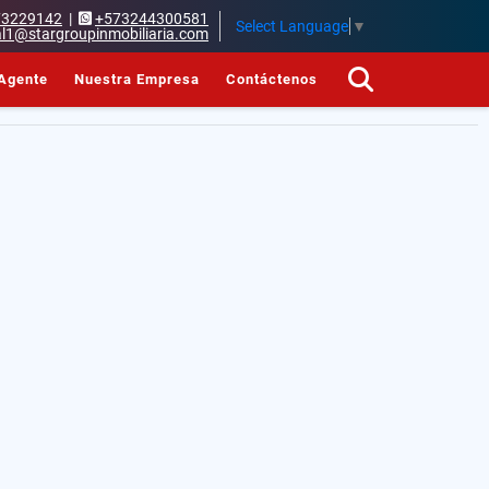
73229142
|
+573244300581
Select Language
▼
l1@stargroupinmobiliaria.com
Agente
Nuestra Empresa
Contáctenos