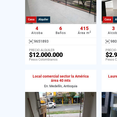
Casa
Alquiler
Casa
A
4
6
415
3
2
Alcoba
Baños
Área m
Alco
9651893
980
PRECIO ALQUILER
PRECIO
$12.000.000
$2.
Pesos Colombianos
Pesos 
Local comercial sector la América
Laure
área 40 mts
En: Medellín, Antioquia