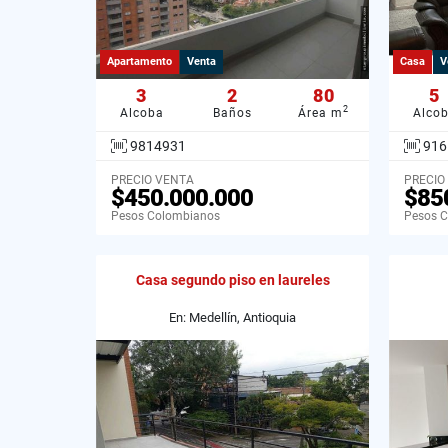
Apartamento
Venta
Casa
V
3
2
80
5
2
Alcoba
Baños
Área m
Alco
9814931
916
PRECIO VENTA
PRECIO
$450.000.000
$85
Pesos Colombianos
Pesos 
Casa segundo piso en laureles
En: Medellín, Antioquia