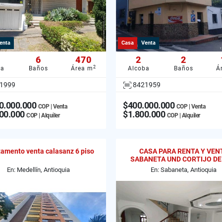
enta
Casa
Venta
6
470
2
2
2
ba
Baños
Área m
Alcoba
Baños
Á
1999
8421959
0.000.000
$400.000.000
COP | Venta
COP | Venta
00.000
$1.800.000
COP | Alquiler
COP | Alquiler
amento venta calasanz 6 piso
CASA PARA RENTA Y VEN
SABANETA UND CORTIJO DE
JOSE LOMA SAN JOSE
En: Medellín, Antioquia
En: Sabaneta, Antioquia