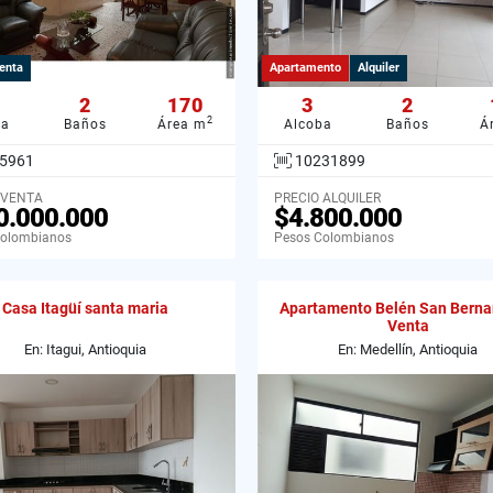
enta
Apartamento
Alquiler
2
170
3
2
2
ba
Baños
Área m
Alcoba
Baños
Á
5961
10231899
 VENTA
PRECIO ALQUILER
0.000.000
$4.800.000
Colombianos
Pesos Colombianos
Casa Itagüí santa maria
Apartamento Belén San Berna
Venta
En: Itagui, Antioquia
En: Medellín, Antioquia