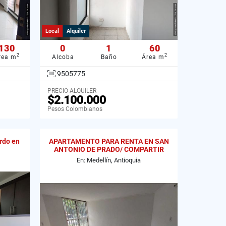
Local
Alquiler
130
0
1
60
2
2
rea m
Alcoba
Baño
Área m
9505775
PRECIO ALQUILER
$2.100.000
Pesos Colombianos
rdo en
APARTAMENTO PARA RENTA EN SAN
ANTONIO DE PRADO/ COMPARTIR
En: Medellín, Antioquia