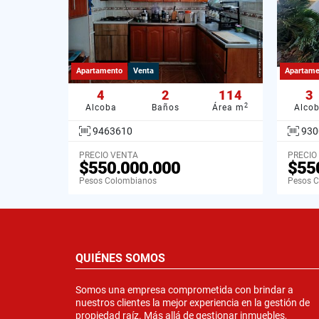
Apartamento
Venta
Apartame
4
2
114
3
2
Alcoba
Baños
Área m
Alco
9463610
930
PRECIO VENTA
PRECIO
$550.000.000
$55
Pesos Colombianos
Pesos 
QUIÉNES SOMOS
Somos una empresa comprometida con brindar a
nuestros clientes la mejor experiencia en la gestión de
propiedad raíz. Más allá de gestionar inmuebles,