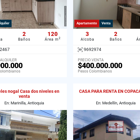
lquiler
Apartamento
Venta
2
120
3
2
2
ba
Baños
Área m
Alcoba
Baños
Á
2467
9692974
 ALQUILER
PRECIO VENTA
900.000
$400.000.000
Colombianos
Pesos Colombianos
les nogal Casa dos niveles en
CASA PARA RENTA EN COPAC
venta
En: Marinilla, Antioquia
En: Medellín, Antioquia