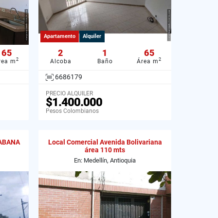
Apartamento
Alquiler
65
2
1
65
2
2
rea m
Alcoba
Baño
Área m
6686179
PRECIO ALQUILER
$1.400.000
Pesos Colombianos
ABANA
Local Comercial Avenida Bolivariana
área 110 mts
En: Medellín, Antioquia