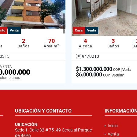
nto
Venta
Casa
Venta
2
70
4
3
2
ba
Baños
Área m
Alcoba
Baños
Á
0315
9470210
 VENTA
$1.300.000.000
COP | Venta
0.000.000
$6.000.000
COP | Alquiler
Colombianos
UBICACIÓN Y CONTACTO
INFORMACIÓ
UBICACIÓN
Inicio
Sede 1: Calle 32 # 75 -49 Cerca al Parque
Venta
de Belén