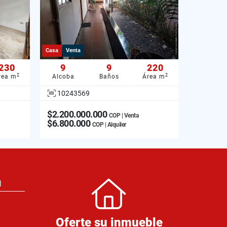
Casa
Venta
230
9
9
220
2
2
rea m
Alcoba
Baños
Área m
10243569
$2.200.000.000
COP | Venta
$6.800.000
COP | Alquiler
N
Oferte su inmueble