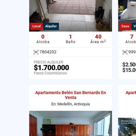
Local
Alquiler
Casa
V
0
1
40
7
2
Alcoba
Baño
Área m
Alco
7804202
999
PRECIO ALQUILER
$2.50
$1.700.000
$15.0
Pesos Colombianos
Apartamento Belén San Bernardo En
Apart
Venta
En: Medellín, Antioquia