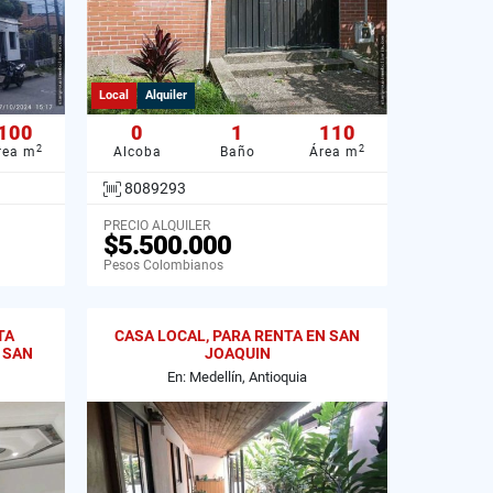
Local
Alquiler
100
0
1
110
2
2
rea m
Alcoba
Baño
Área m
8089293
PRECIO ALQUILER
$5.500.000
Pesos Colombianos
TA
CASA LOCAL, PARA RENTA EN SAN
 SAN
JOAQUIN
En: Medellín, Antioquia