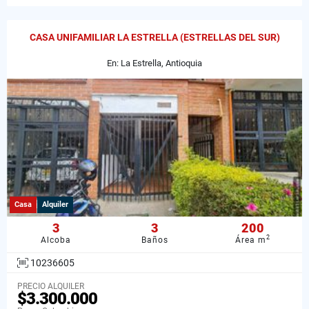
CASA UNIFAMILIAR LA ESTRELLA (ESTRELLAS DEL SUR)
En: La Estrella, Antioquia
Casa
Alquiler
3
3
200
2
Alcoba
Baños
Área m
10236605
PRECIO ALQUILER
$3.300.000