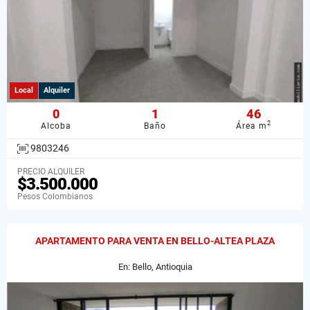
Local
Alquiler
0
1
46
2
Alcoba
Baño
Área m
9803246
PRECIO ALQUILER
$3.500.000
Pesos Colombianos
APARTAMENTO PARA VENTA EN BELLO-ALTEA PLAZA
En: Bello, Antioquia