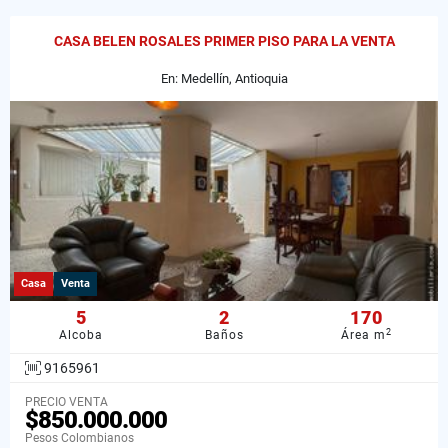
CASA BELEN ROSALES PRIMER PISO PARA LA VENTA
En: Medellín, Antioquia
Casa
Venta
5
2
170
2
Alcoba
Baños
Área m
9165961
PRECIO VENTA
$850.000.000
Pesos Colombianos