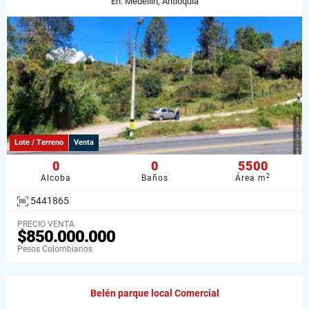
En: Medellín, Antioquia
Lote / Terreno
Venta
0
0
5500
2
Alcoba
Baños
Área m
5441865
PRECIO VENTA
$850.000.000
Pesos Colombianos
Belén parque local Comercial