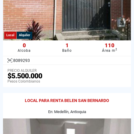
Local
Alquiler
0
1
110
2
Alcoba
Baño
Área m
8089293
PRECIO ALQUILER
$5.500.000
Pesos Colombianos
LOCAL PARA RENTA BELEN SAN BERNARDO
En: Medellín, Antioquia