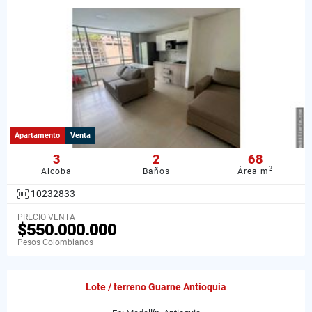
Apartamento
Venta
3
2
68
2
Alcoba
Baños
Área m
10232833
PRECIO VENTA
$550.000.000
Pesos Colombianos
Lote / terreno Guarne Antioquia