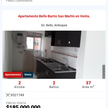
Pesos Colombianos
Apartamento Bello Barrio San Martin en Venta.
En: Bello, Antioquia
Apartamento
Venta
2
2
37
2
Alcoba
Baños
Área m
9521749
PRECIO VENTA
$185.000.000