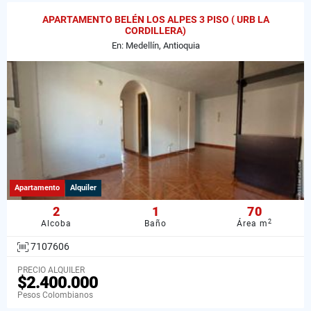
APARTAMENTO BELÉN LOS ALPES 3 PISO ( URB LA
CORDILLERA)
En: Medellín, Antioquia
Apartamento
Alquiler
2
1
70
2
Alcoba
Baño
Área m
7107606
PRECIO ALQUILER
$2.400.000
Pesos Colombianos