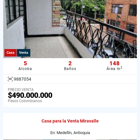
Casa
Venta
5
2
148
2
Alcoba
Baños
Área m
9887054
PRECIO VENTA
$490.000.000
Pesos Colombianos
Casa para la Venta Miravalle
En: Medellín, Antioquia