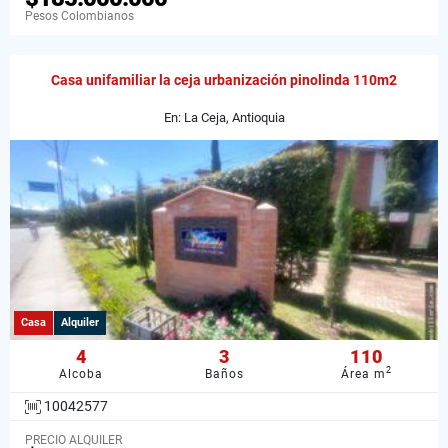
Pesos Colombianos
Casa unifamiliar la ceja urbanización pinolinda 110m2
En: La Ceja, Antioquia
Casa
Alquiler
4
3
110
2
Alcoba
Baños
Área m
10042577
PRECIO ALQUILER