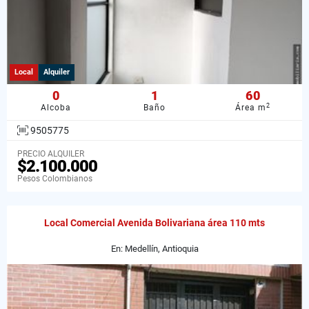
Local
Alquiler
0
1
60
2
Alcoba
Baño
Área m
9505775
PRECIO ALQUILER
$2.100.000
Pesos Colombianos
Local Comercial Avenida Bolivariana área 110 mts
En: Medellín, Antioquia