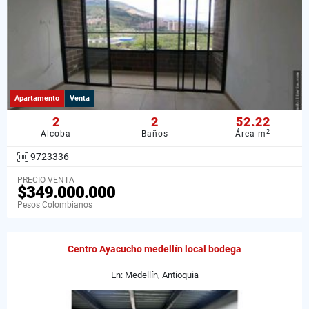
Apartamento
Venta
2
2
52.22
2
Alcoba
Baños
Área m
9723336
PRECIO VENTA
$349.000.000
Pesos Colombianos
Centro Ayacucho medellín local bodega
En: Medellín, Antioquia