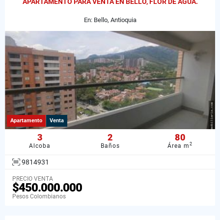
APARTAMENTO PARA VENTA EN BELLO, FLOR DE AGUA.
En: Bello, Antioquia
Apartamento
Venta
3
2
80
2
Alcoba
Baños
Área m
9814931
PRECIO VENTA
$450.000.000
Pesos Colombianos