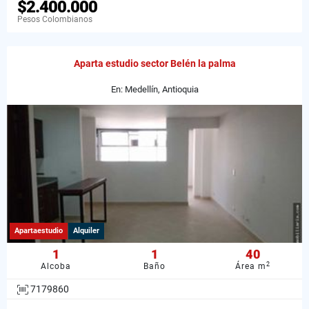
$2.400.000
Pesos Colombianos
Aparta estudio sector Belén la palma
En: Medellín, Antioquia
Apartaestudio
Alquiler
1
1
40
2
Alcoba
Baño
Área m
7179860