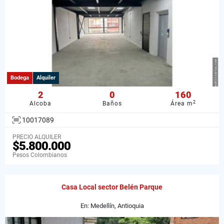
Bodega
Alquiler
2
0
160
2
Alcoba
Baños
Área m
10017089
PRECIO ALQUILER
$5.800.000
Pesos Colombianos
Casa Local sector Belén Parque
En: Medellín, Antioquia