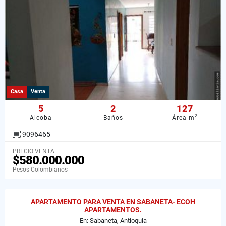
Casa
Venta
5
2
127
2
Alcoba
Baños
Área m
9096465
PRECIO VENTA
$580.000.000
Pesos Colombianos
APARTAMENTO PARA VENTA EN SABANETA- ECOH
APARTAMENTOS.
En: Sabaneta, Antioquia