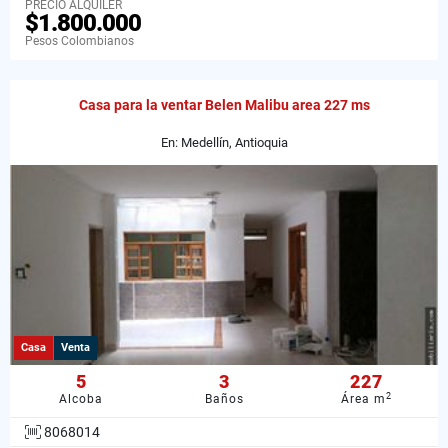
PRECIO ALQUILER
$1.800.000
Pesos Colombianos
Casa para la ventar Belen Malibu area 227 ms
En: Medellín, Antioquia
Casa
Venta
5
3
227
2
Alcoba
Baños
Área m
8068014