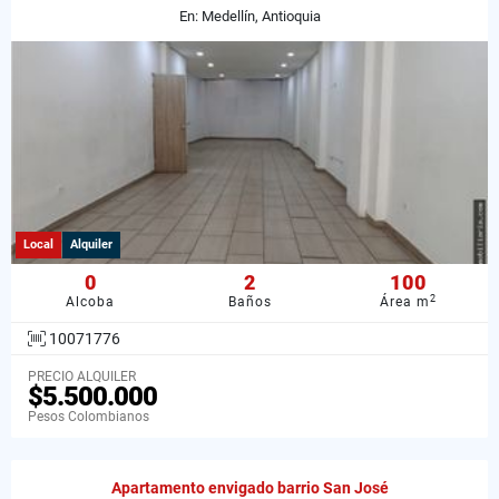
En: Medellín, Antioquia
Local
Alquiler
0
2
100
2
Alcoba
Baños
Área m
10071776
PRECIO ALQUILER
$5.500.000
Pesos Colombianos
Apartamento envigado barrio San José