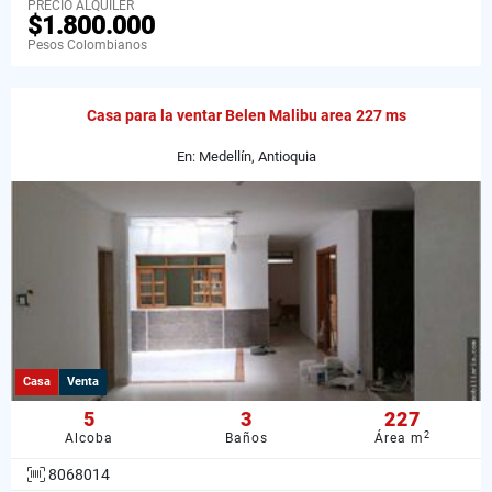
PRECIO ALQUILER
$1.800.000
Pesos Colombianos
Casa para la ventar Belen Malibu area 227 ms
En: Medellín, Antioquia
Casa
Venta
5
3
227
2
Alcoba
Baños
Área m
8068014