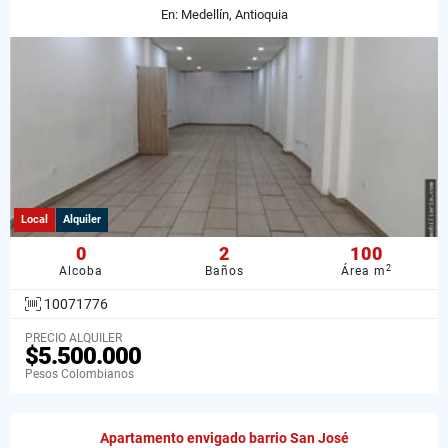
En: Medellín, Antioquia
Local
Alquiler
0
2
100
2
Alcoba
Baños
Área m
10071776
PRECIO ALQUILER
$5.500.000
Pesos Colombianos
Apartamento envigado barrio San José