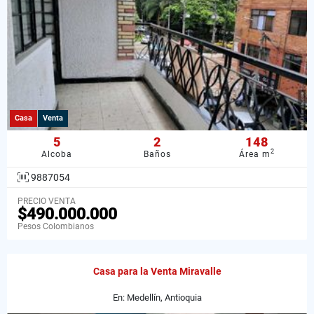
Casa
Venta
5
2
148
2
Alcoba
Baños
Área m
9887054
PRECIO VENTA
$490.000.000
Pesos Colombianos
Casa para la Venta Miravalle
En: Medellín, Antioquia