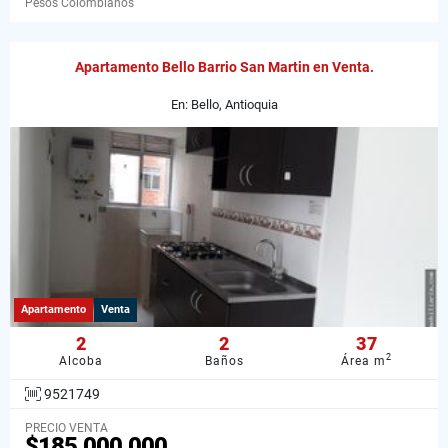
Pesos Colombianos
Apartamento Bello Barrio San Martin en Venta.
En: Bello, Antioquia
Apartamento
Venta
2
2
37
2
Alcoba
Baños
Área m
9521749
PRECIO VENTA
$185.000.000