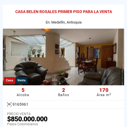
CASA BELEN ROSALES PRIMER PISO PARA LA VENTA
En: Medellín, Antioquia
Casa
Venta
5
2
170
2
Alcoba
Baños
Área m
9165961
PRECIO VENTA
$850.000.000
Pesos Colombianos