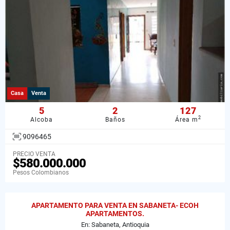
Casa
Venta
5
2
127
2
Alcoba
Baños
Área m
9096465
PRECIO VENTA
$580.000.000
Pesos Colombianos
APARTAMENTO PARA VENTA EN SABANETA- ECOH
APARTAMENTOS.
En: Sabaneta, Antioquia