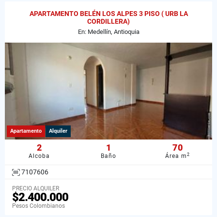
APARTAMENTO BELÉN LOS ALPES 3 PISO ( URB LA
CORDILLERA)
En: Medellín, Antioquia
Apartamento
Alquiler
2
1
70
2
Alcoba
Baño
Área m
7107606
PRECIO ALQUILER
$2.400.000
Pesos Colombianos