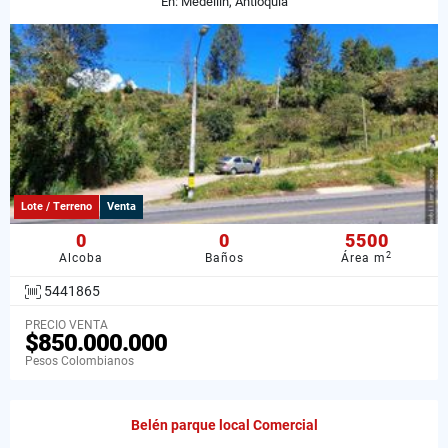
En: Medellín, Antioquia
Lote / Terreno
Venta
0
0
5500
2
Alcoba
Baños
Área m
5441865
PRECIO VENTA
$850.000.000
Pesos Colombianos
Belén parque local Comercial