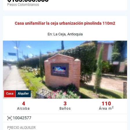
Pesos Colombianos
Casa unifamiliar la ceja urbanización pinolinda 110m2
En: La Ceja, Antioquia
Casa
Alquiler
4
3
110
2
Alcoba
Baños
Área m
10042577
PRECIO ALQUILER