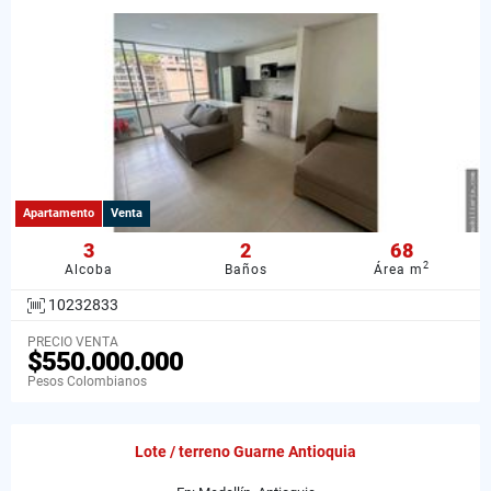
Apartamento
Venta
3
2
68
2
Alcoba
Baños
Área m
10232833
PRECIO VENTA
$550.000.000
Pesos Colombianos
Lote / terreno Guarne Antioquia