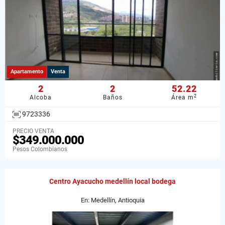
Apartamento
Venta
2
2
52.22
2
Alcoba
Baños
Área m
9723336
PRECIO VENTA
$349.000.000
Pesos Colombianos
Centro Ayacucho medellín local bodega
En: Medellín, Antioquia