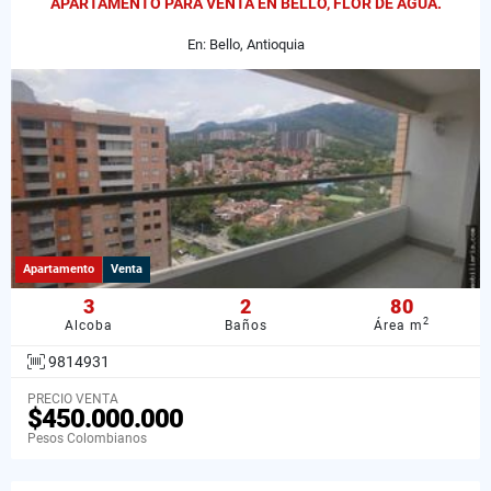
APARTAMENTO PARA VENTA EN BELLO, FLOR DE AGUA.
En: Bello, Antioquia
Apartamento
Venta
3
2
80
2
Alcoba
Baños
Área m
9814931
PRECIO VENTA
$450.000.000
Pesos Colombianos