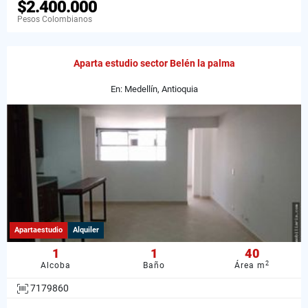
$2.400.000
Pesos Colombianos
Aparta estudio sector Belén la palma
En: Medellín, Antioquia
Apartaestudio
Alquiler
1
1
40
2
Alcoba
Baño
Área m
7179860