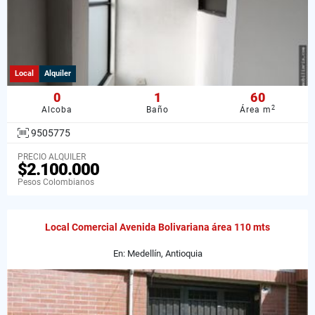
Local
Alquiler
0
1
60
2
Alcoba
Baño
Área m
9505775
PRECIO ALQUILER
$2.100.000
Pesos Colombianos
Local Comercial Avenida Bolivariana área 110 mts
En: Medellín, Antioquia