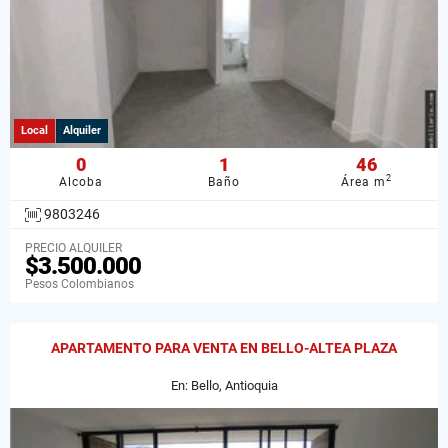
Local
Alquiler
0
1
46
2
Alcoba
Baño
Área m
9803246
PRECIO ALQUILER
$3.500.000
Pesos Colombianos
APARTAMENTO PARA VENTA EN BELLO-ALTEA PLAZA
En: Bello, Antioquia