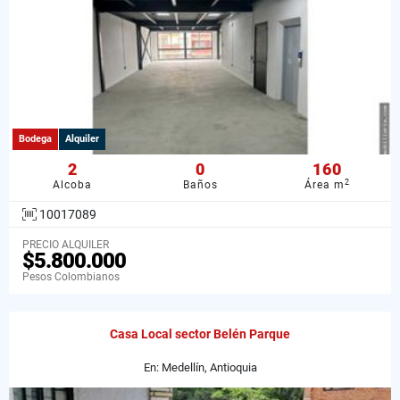
Bodega
Alquiler
2
0
160
2
Alcoba
Baños
Área m
10017089
PRECIO ALQUILER
$5.800.000
Pesos Colombianos
Casa Local sector Belén Parque
En: Medellín, Antioquia