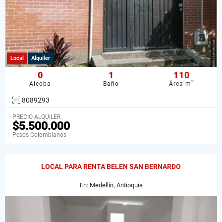
Local
Alquiler
0
1
110
2
Alcoba
Baño
Área m
8089293
PRECIO ALQUILER
$5.500.000
Pesos Colombianos
LOCAL PARA RENTA BELEN SAN BERNARDO
En: Medellín, Antioquia