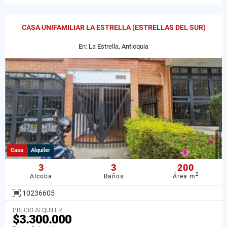
CASA UNIFAMILIAR LA ESTRELLA (ESTRELLAS DEL SUR)
En: La Estrella, Antioquia
Casa
Alquiler
3
3
200
2
Alcoba
Baños
Área m
10236605
PRECIO ALQUILER
$3.300.000