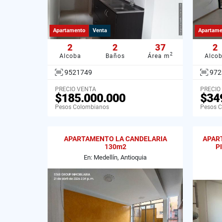
Apartamento
Venta
Apartame
2
2
37
2
2
Alcoba
Baños
Área m
Alco
9521749
972
PRECIO VENTA
PRECIO
$185.000.000
$34
Pesos Colombianos
Pesos 
APARTAMENTO LA CANDELARIA
APAR
130m2
P
En: Medellín, Antioquia