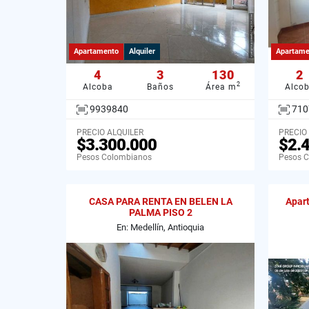
Apartamento
Alquiler
Apartame
4
3
130
2
2
Alcoba
Baños
Área m
Alco
9939840
710
PRECIO ALQUILER
PRECIO
$3.300.000
$2.
Pesos Colombianos
Pesos 
CASA PARA RENTA EN BELEN LA
Apart
PALMA PISO 2
En: Medellín, Antioquia