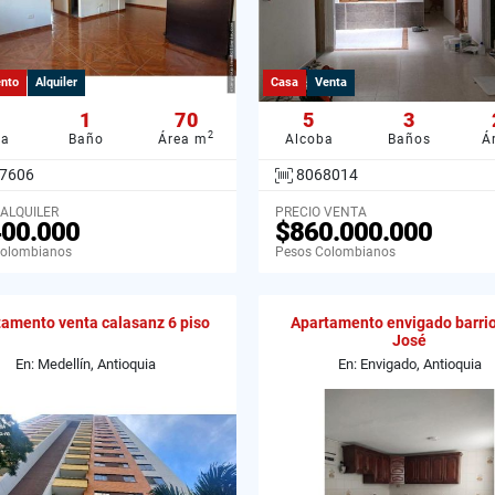
nto
Alquiler
Casa
Venta
1
70
5
3
2
ba
Baño
Área m
Alcoba
Baños
Á
7606
8068014
 ALQUILER
PRECIO VENTA
400.000
$860.000.000
Colombianos
Pesos Colombianos
amento venta calasanz 6 piso
Apartamento envigado barri
José
En: Medellín, Antioquia
En: Envigado, Antioquia