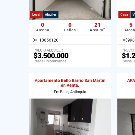
Local
Alquiler
Casa
V
0
0
21
5
2
Alcoba
Baños
Área m
Alco
10056120
998
PRECIO ALQUILER
PRECIO
$3.500.000
$1.
Pesos Colombianos
Pesos 
Apartamento Bello Barrio San Martin
APA
en Venta.
En: Bello, Antioquia