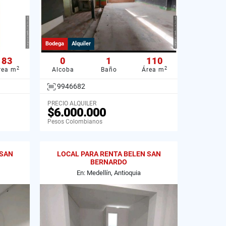
Bodega
Alquiler
83
0
1
110
2
2
rea m
Alcoba
Baño
Área m
9946682
PRECIO ALQUILER
$6.000.000
Pesos Colombianos
 SAN
LOCAL PARA RENTA BELEN SAN
BERNARDO
En: Medellín, Antioquia