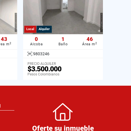
Local
Alquiler
43
0
1
46
2
2
rea m
Alcoba
Baño
Área m
9803246
PRECIO ALQUILER
$3.500.000
Pesos Colombianos
N
Oferte su inmueble