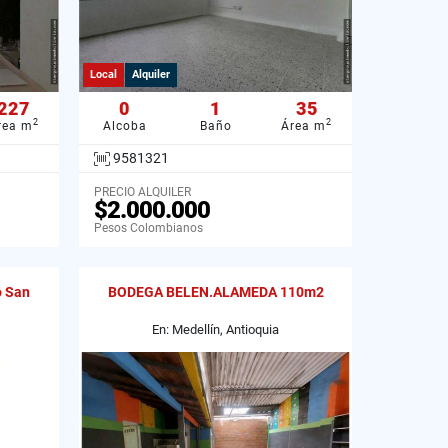
Local
Alquiler
227
0
1
35
2
2
rea m
Alcoba
Baño
Área m
9581321
PRECIO ALQUILER
$2.000.000
Pesos Colombianos
o San
BODEGA BELEN.ALAMEDA 110m2
En: Medellín, Antioquia