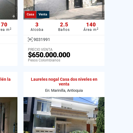
Casa
Venta
70
3
2.5
140
2
2
rea m
Alcoba
Baños
Área m
9031991
PRECIO VENTA
$650.000.000
Pesos Colombianos
lén la
Laureles nogal Casa dos niveles en
venta
En: Marinilla, Antioquia