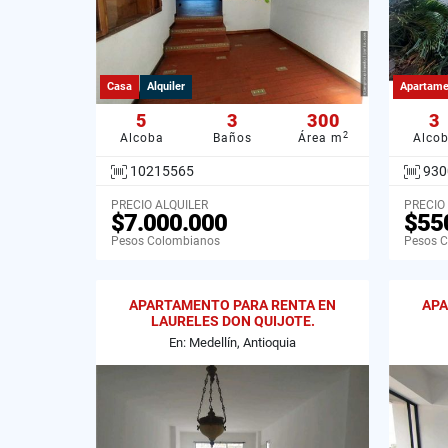
Casa
Alquiler
Apartame
5
3
300
3
2
Alcoba
Baños
Área m
Alco
10215565
930
PRECIO ALQUILER
PRECIO
$7.000.000
$55
Pesos Colombianos
Pesos 
APARTAMENTO PARA RENTA EN
APA
LAURELES DON QUIJOTE.
En: Medellín, Antioquia