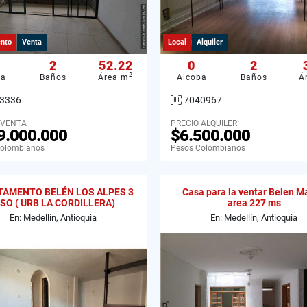
nto
Venta
Local
Alquiler
2
52.22
0
2
2
ba
Baños
Área m
Alcoba
Baños
Á
3336
7040967
 VENTA
PRECIO ALQUILER
9.000.000
$6.500.000
Colombianos
Pesos Colombianos
TAMENTO BELÉN LOS ALPES 3
Casa para la ventar Belen M
ISO ( URB LA CORDILLERA)
area 227 ms
En: Medellín, Antioquia
En: Medellín, Antioquia