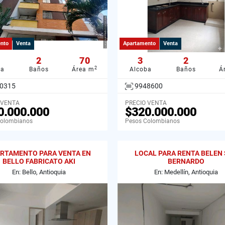
nto
Venta
Apartamento
Venta
2
70
3
2
2
ba
Baños
Área m
Alcoba
Baños
Á
0315
9948600
 VENTA
PRECIO VENTA
0.000.000
$320.000.000
Colombianos
Pesos Colombianos
RTAMENTO PARA VENTA EN
LOCAL PARA RENTA BELEN
BELLO FABRICATO AKI
BERNARDO
APARTAMENTOS. 21
En: Bello, Antioquia
En: Medellín, Antioquia