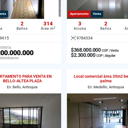
enta
Apartamento
Venta
2
314
3
2
2
ba
Baños
Área m
Alcoba
Baños
Á
9615
9784334
 VENTA
$368.000.000
COP | Venta
200.000.000
$2.300.000
COP | Alquiler
Colombianos
RTAMENTO PARA VENTA EN
Local comercial área 35m2 be
BELLO-ALTEA PLAZA
palma
En: Bello, Antioquia
En: Medellín, Antioquia