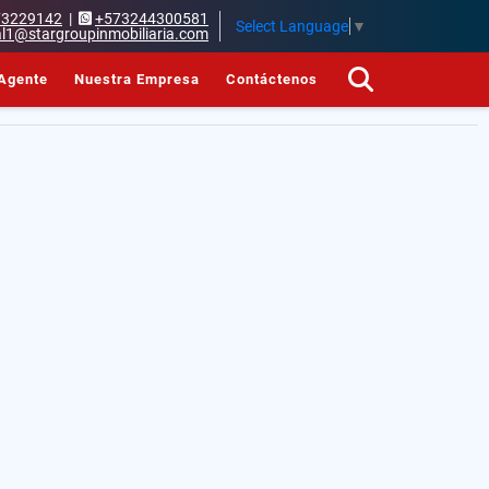
73229142
|
+573244300581
Select Language
▼
l1@stargroupinmobiliaria.com
Agente
Nuestra Empresa
Contáctenos