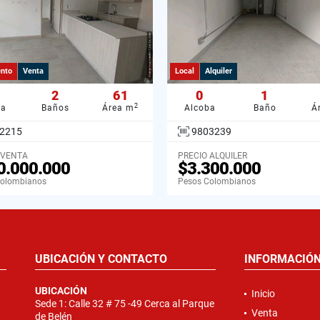
nto
Venta
Local
Alquiler
2
61
0
1
2
ba
Baños
Área m
Alcoba
Baño
Á
2215
9803239
 VENTA
PRECIO ALQUILER
0.000.000
$3.300.000
Colombianos
Pesos Colombianos
UBICACIÓN Y CONTACTO
INFORMACIÓ
UBICACIÓN
Inicio
Sede 1: Calle 32 # 75 -49 Cerca al Parque
Venta
de Belén