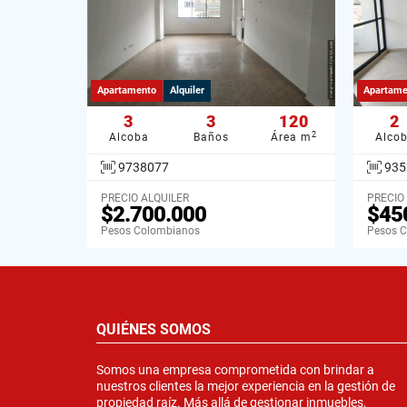
Apartamento
Alquiler
Apartame
3
3
120
2
2
Alcoba
Baños
Área m
Alco
9738077
935
PRECIO ALQUILER
PRECIO
$2.700.000
$45
Pesos Colombianos
Pesos 
QUIÉNES SOMOS
Somos una empresa comprometida con brindar a
nuestros clientes la mejor experiencia en la gestión de
propiedad raíz. Más allá de gestionar inmuebles,