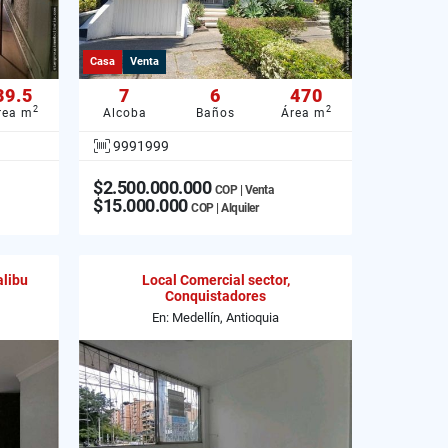
Casa
Venta
39.5
7
6
470
2
2
rea m
Alcoba
Baños
Área m
9991999
$2.500.000.000
COP | Venta
$15.000.000
COP | Alquiler
alibu
Local Comercial sector,
Conquistadores
En: Medellín, Antioquia