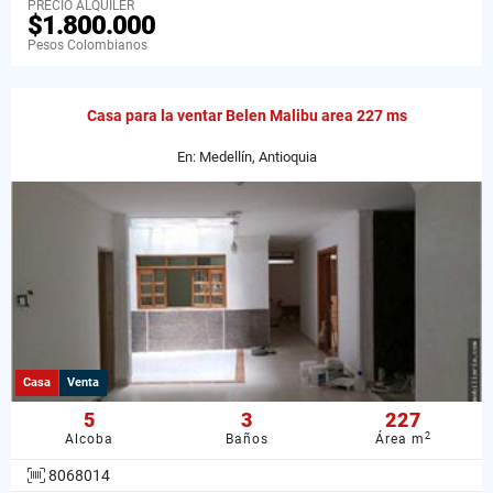
PRECIO ALQUILER
$1.800.000
Pesos Colombianos
Casa para la ventar Belen Malibu area 227 ms
En: Medellín, Antioquia
Casa
Venta
5
3
227
2
Alcoba
Baños
Área m
8068014