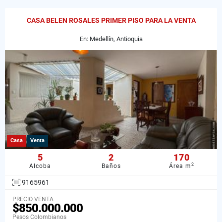
CASA BELEN ROSALES PRIMER PISO PARA LA VENTA
En: Medellín, Antioquia
Casa
Venta
5
2
170
2
Alcoba
Baños
Área m
9165961
PRECIO VENTA
$850.000.000
Pesos Colombianos