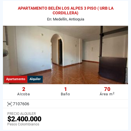
APARTAMENTO BELÉN LOS ALPES 3 PISO ( URB LA
CORDILLERA)
En: Medellín, Antioquia
Apartamento
Alquiler
2
1
70
2
Alcoba
Baño
Área m
7107606
PRECIO ALQUILER
$2.400.000
Pesos Colombianos