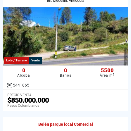
En: Medellín, Antioquia
Lote / Terreno
Venta
0
0
5500
2
Alcoba
Baños
Área m
5441865
PRECIO VENTA
$850.000.000
Pesos Colombianos
Belén parque local Comercial