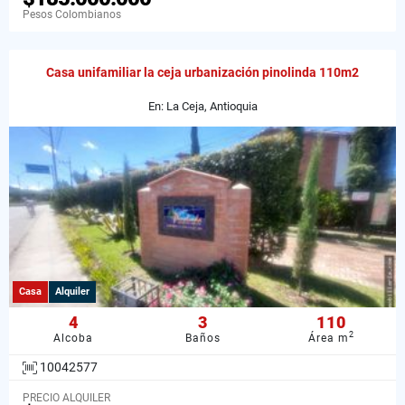
Pesos Colombianos
Casa unifamiliar la ceja urbanización pinolinda 110m2
En: La Ceja, Antioquia
Casa
Alquiler
4
3
110
2
Alcoba
Baños
Área m
10042577
PRECIO ALQUILER