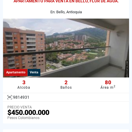
APARTAMENTO PARA VENTA EN BELLO, FLOR DE AGUA.
En: Bello, Antioquia
Apartamento
Venta
3
2
80
2
Alcoba
Baños
Área m
9814931
PRECIO VENTA
$450.000.000
Pesos Colombianos