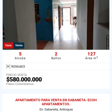
Casa
Venta
5
2
127
2
Alcoba
Baños
Área m
9096465
PRECIO VENTA
$580.000.000
Pesos Colombianos
APARTAMENTO PARA VENTA EN SABANETA- ECOH
APARTAMENTOS.
En: Sabaneta, Antioquia