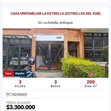
CASA UNIFAMILIAR LA ESTRELLA (ESTRELLAS DEL SUR)
En: La Estrella, Antioquia
Casa
Alquiler
3
3
200
2
Alcoba
Baños
Área m
10236605
PRECIO ALQUILER
$3.300.000