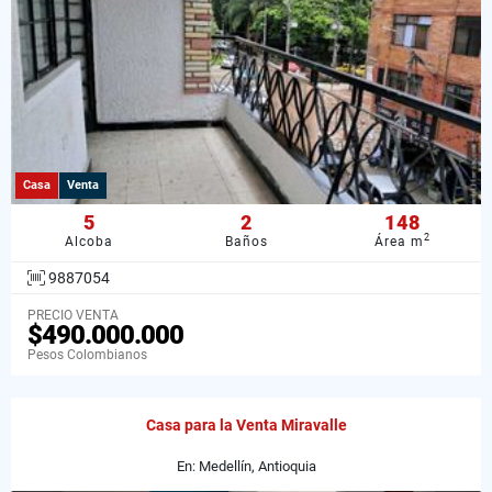
Casa
Venta
5
2
148
2
Alcoba
Baños
Área m
9887054
PRECIO VENTA
$490.000.000
Pesos Colombianos
Casa para la Venta Miravalle
En: Medellín, Antioquia