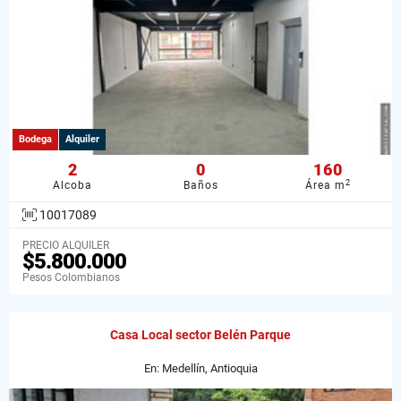
Bodega
Alquiler
2
0
160
2
Alcoba
Baños
Área m
10017089
PRECIO ALQUILER
$5.800.000
Pesos Colombianos
Casa Local sector Belén Parque
En: Medellín, Antioquia