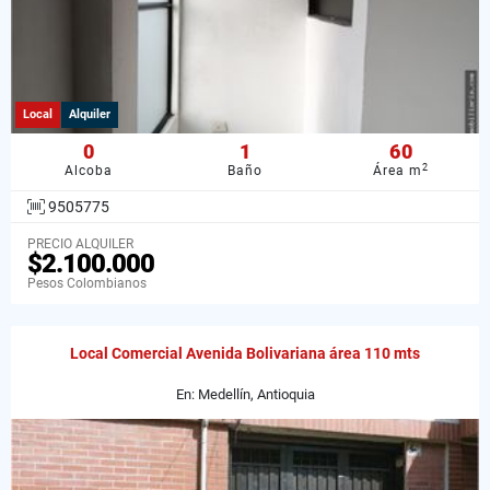
Local
Alquiler
0
1
60
2
Alcoba
Baño
Área m
9505775
PRECIO ALQUILER
$2.100.000
Pesos Colombianos
Local Comercial Avenida Bolivariana área 110 mts
En: Medellín, Antioquia