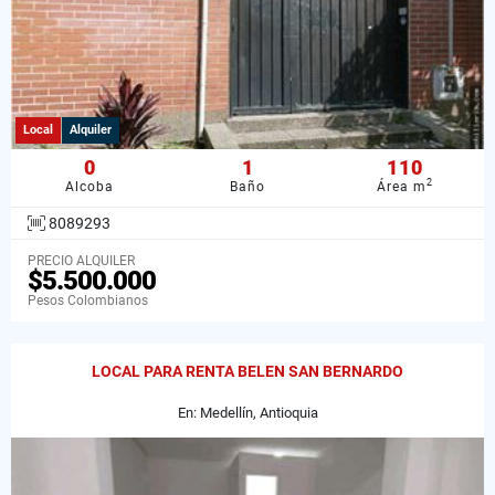
Local
Alquiler
0
1
110
2
Alcoba
Baño
Área m
8089293
PRECIO ALQUILER
$5.500.000
Pesos Colombianos
LOCAL PARA RENTA BELEN SAN BERNARDO
En: Medellín, Antioquia