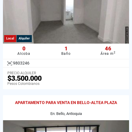
Local
Alquiler
0
1
46
2
Alcoba
Baño
Área m
9803246
PRECIO ALQUILER
$3.500.000
Pesos Colombianos
APARTAMENTO PARA VENTA EN BELLO-ALTEA PLAZA
En: Bello, Antioquia