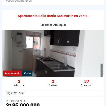
Pesos Colombianos
Apartamento Bello Barrio San Martin en Venta.
En: Bello, Antioquia
Apartamento
Venta
2
2
37
2
Alcoba
Baños
Área m
9521749
PRECIO VENTA
$185.000.000