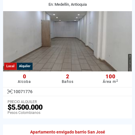
En: Medellín, Antioquia
Local
Alquiler
0
2
100
2
Alcoba
Baños
Área m
10071776
PRECIO ALQUILER
$5.500.000
Pesos Colombianos
Apartamento envigado barrio San José