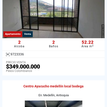
Apartamento
Venta
2
2
52.22
2
Alcoba
Baños
Área m
9723336
PRECIO VENTA
$349.000.000
Pesos Colombianos
Centro Ayacucho medellín local bodega
En: Medellín, Antioquia