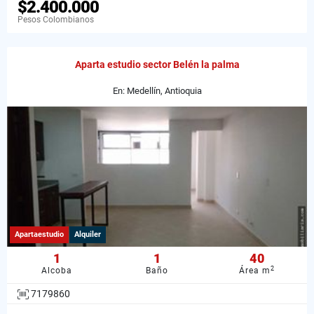
$2.400.000
Pesos Colombianos
Aparta estudio sector Belén la palma
En: Medellín, Antioquia
Apartaestudio
Alquiler
1
1
40
2
Alcoba
Baño
Área m
7179860