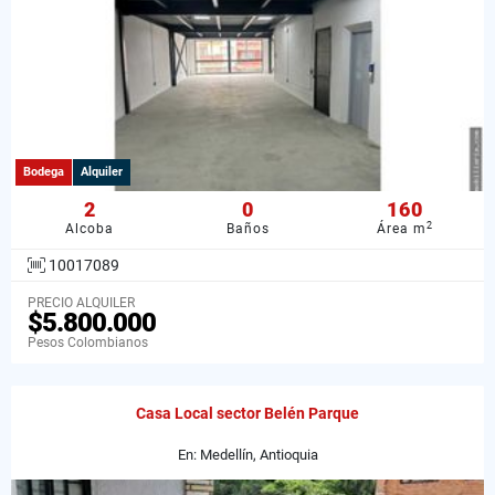
Bodega
Alquiler
2
0
160
2
Alcoba
Baños
Área m
10017089
PRECIO ALQUILER
$5.800.000
Pesos Colombianos
Casa Local sector Belén Parque
En: Medellín, Antioquia