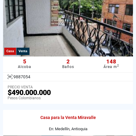
Casa
Venta
5
2
148
2
Alcoba
Baños
Área m
9887054
PRECIO VENTA
$490.000.000
Pesos Colombianos
Casa para la Venta Miravalle
En: Medellín, Antioquia