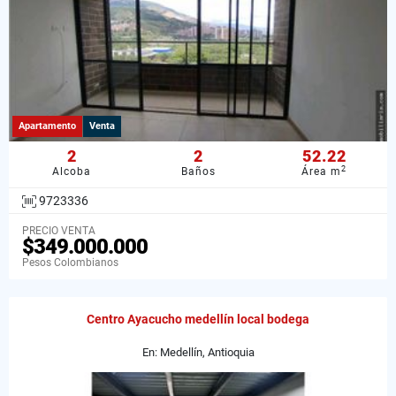
Apartamento
Venta
2
2
52.22
2
Alcoba
Baños
Área m
9723336
PRECIO VENTA
$349.000.000
Pesos Colombianos
Centro Ayacucho medellín local bodega
En: Medellín, Antioquia