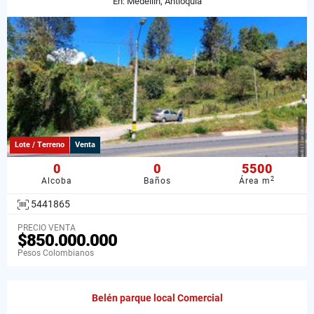
En: Medellín, Antioquia
Lote / Terreno
Venta
0
0
5500
2
Alcoba
Baños
Área m
5441865
PRECIO VENTA
$850.000.000
Pesos Colombianos
Belén parque local Comercial