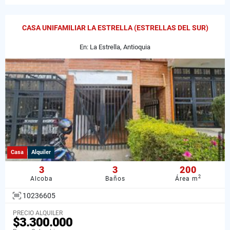
CASA UNIFAMILIAR LA ESTRELLA (ESTRELLAS DEL SUR)
En: La Estrella, Antioquia
Casa
Alquiler
3
3
200
2
Alcoba
Baños
Área m
10236605
PRECIO ALQUILER
$3.300.000