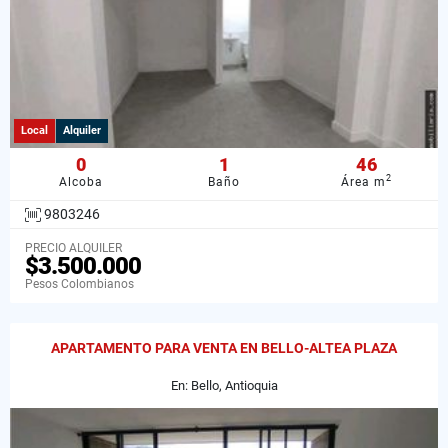
Local
Alquiler
0
1
46
2
Alcoba
Baño
Área m
9803246
PRECIO ALQUILER
$3.500.000
Pesos Colombianos
APARTAMENTO PARA VENTA EN BELLO-ALTEA PLAZA
En: Bello, Antioquia