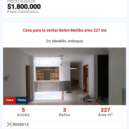
PRECIO ALQUILER
$1.800.000
Pesos Colombianos
Casa para la ventar Belen Malibu area 227 ms
En: Medellín, Antioquia
Casa
Venta
5
3
227
2
Alcoba
Baños
Área m
8068014