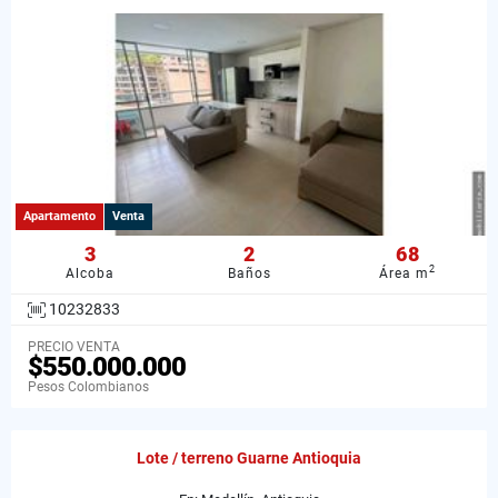
Apartamento
Venta
3
2
68
2
Alcoba
Baños
Área m
10232833
PRECIO VENTA
$550.000.000
Pesos Colombianos
Lote / terreno Guarne Antioquia