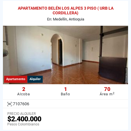
APARTAMENTO BELÉN LOS ALPES 3 PISO ( URB LA
CORDILLERA)
En: Medellín, Antioquia
Apartamento
Alquiler
2
1
70
2
Alcoba
Baño
Área m
7107606
PRECIO ALQUILER
$2.400.000
Pesos Colombianos