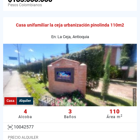
Pesos Colombianos
Casa unifamiliar la ceja urbanización pinolinda 110m2
En: La Ceja, Antioquia
Casa
Alquiler
4
3
110
2
Alcoba
Baños
Área m
10042577
PRECIO ALQUILER