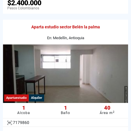
$2.400.000
Pesos Colombianos
Aparta estudio sector Belén la palma
En: Medellín, Antioquia
Apartaestudio
Alquiler
1
1
40
2
Alcoba
Baño
Área m
7179860