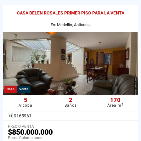
CASA BELEN ROSALES PRIMER PISO PARA LA VENTA
En: Medellín, Antioquia
Casa
Venta
5
2
170
2
Alcoba
Baños
Área m
9165961
PRECIO VENTA
$850.000.000
Pesos Colombianos