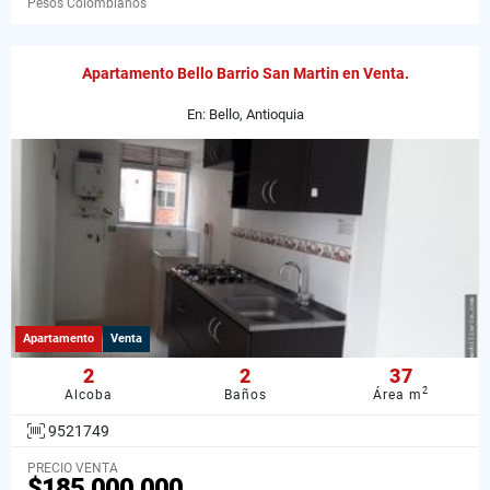
Pesos Colombianos
Apartamento Bello Barrio San Martin en Venta.
En: Bello, Antioquia
Apartamento
Venta
2
2
37
2
Alcoba
Baños
Área m
9521749
PRECIO VENTA
$185.000.000