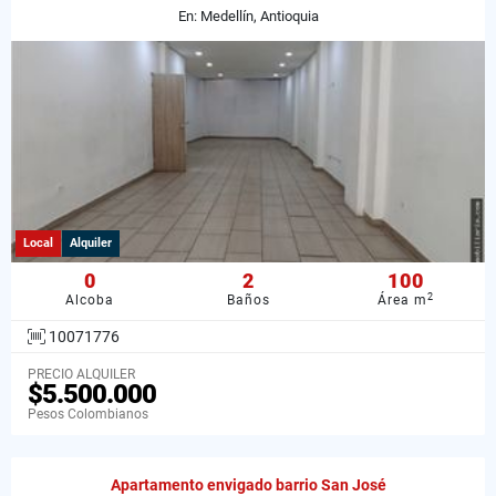
En: Medellín, Antioquia
Local
Alquiler
0
2
100
2
Alcoba
Baños
Área m
10071776
PRECIO ALQUILER
$5.500.000
Pesos Colombianos
Apartamento envigado barrio San José