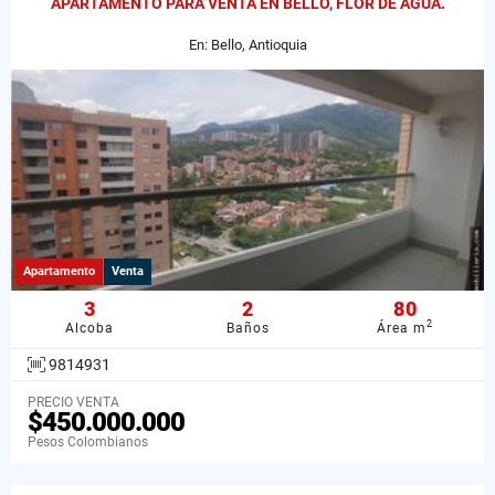
APARTAMENTO PARA VENTA EN BELLO, FLOR DE AGUA.
En: Bello, Antioquia
Apartamento
Venta
3
2
80
2
Alcoba
Baños
Área m
9814931
PRECIO VENTA
$450.000.000
Pesos Colombianos