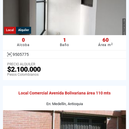
Local
Alquiler
0
1
60
2
Alcoba
Baño
Área m
9505775
PRECIO ALQUILER
$2.100.000
Pesos Colombianos
Local Comercial Avenida Bolivariana área 110 mts
En: Medellín, Antioquia