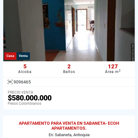
Casa
Venta
5
2
127
2
Alcoba
Baños
Área m
9096465
PRECIO VENTA
$580.000.000
Pesos Colombianos
APARTAMENTO PARA VENTA EN SABANETA- ECOH
APARTAMENTOS.
En: Sabaneta, Antioquia