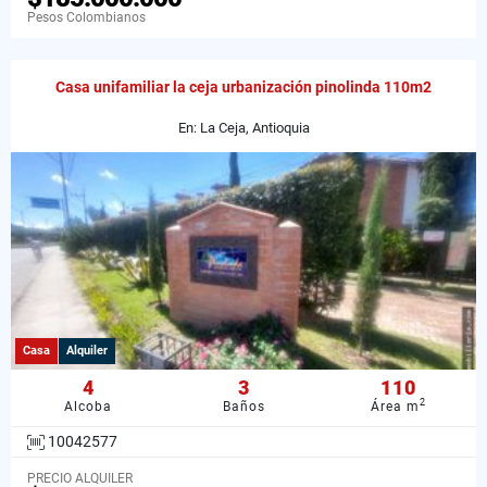
Pesos Colombianos
Casa unifamiliar la ceja urbanización pinolinda 110m2
En: La Ceja, Antioquia
Casa
Alquiler
4
3
110
2
Alcoba
Baños
Área m
10042577
PRECIO ALQUILER