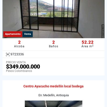
Apartamento
Venta
2
2
52.22
2
Alcoba
Baños
Área m
9723336
PRECIO VENTA
$349.000.000
Pesos Colombianos
Centro Ayacucho medellín local bodega
En: Medellín, Antioquia