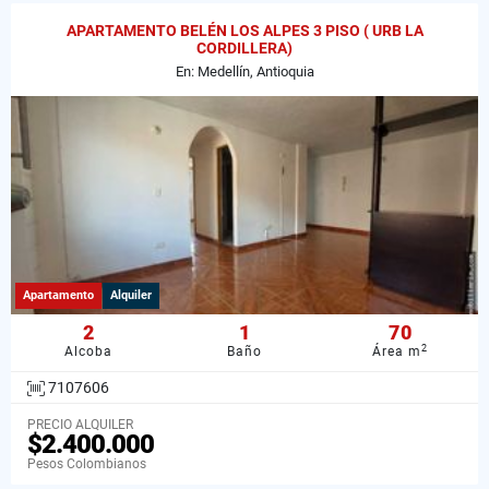
APARTAMENTO BELÉN LOS ALPES 3 PISO ( URB LA
CORDILLERA)
En: Medellín, Antioquia
Apartamento
Alquiler
2
1
70
2
Alcoba
Baño
Área m
7107606
PRECIO ALQUILER
$2.400.000
Pesos Colombianos