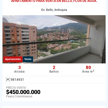
APARTAMENTO PARA VENTA EN BELLO, FLOR DE AGUA.
En: Bello, Antioquia
Apartamento
Venta
3
2
80
2
Alcoba
Baños
Área m
9814931
PRECIO VENTA
$450.000.000
Pesos Colombianos