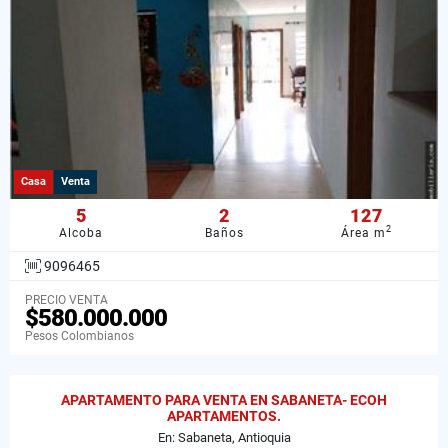
Casa
Venta
5
2
127
2
Alcoba
Baños
Área m
9096465
PRECIO VENTA
$580.000.000
Pesos Colombianos
APARTAMENTO PARA VENTA EN SABANETA- ECOH
APARTAMENTOS.
En: Sabaneta, Antioquia