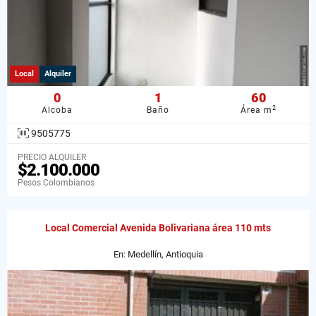
Local
Alquiler
0
1
60
2
Alcoba
Baño
Área m
9505775
PRECIO ALQUILER
$2.100.000
Pesos Colombianos
Local Comercial Avenida Bolivariana área 110 mts
En: Medellín, Antioquia