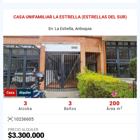
CASA UNIFAMILIAR LA ESTRELLA (ESTRELLAS DEL SUR)
En: La Estrella, Antioquia
Casa
Alquiler
3
3
200
2
Alcoba
Baños
Área m
10236605
PRECIO ALQUILER
$3.300.000