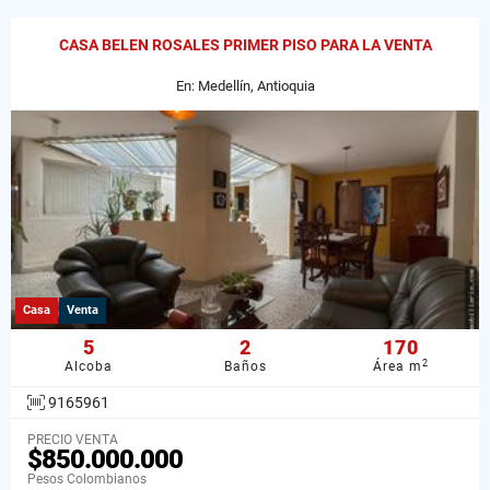
CASA BELEN ROSALES PRIMER PISO PARA LA VENTA
En: Medellín, Antioquia
Casa
Venta
5
2
170
2
Alcoba
Baños
Área m
9165961
PRECIO VENTA
$850.000.000
Pesos Colombianos