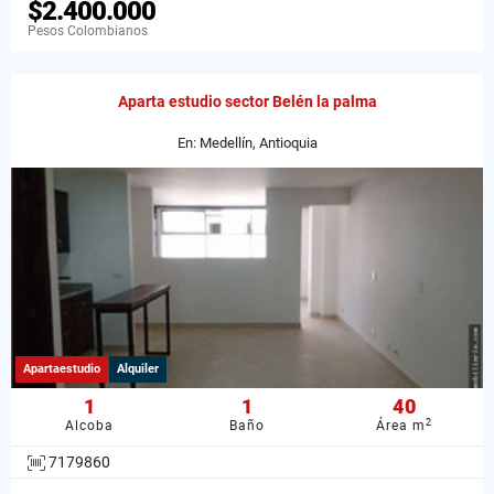
$2.400.000
Pesos Colombianos
Aparta estudio sector Belén la palma
En: Medellín, Antioquia
Apartaestudio
Alquiler
1
1
40
2
Alcoba
Baño
Área m
7179860