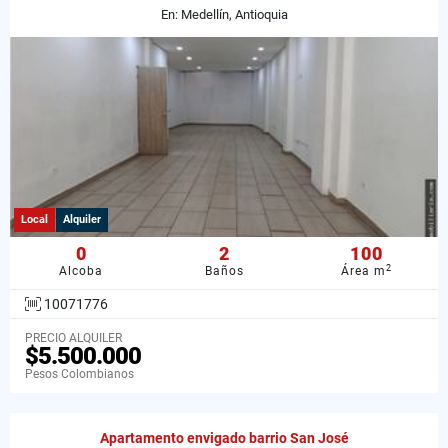
En: Medellín, Antioquia
Local
Alquiler
0
2
100
2
Alcoba
Baños
Área m
10071776
PRECIO ALQUILER
$5.500.000
Pesos Colombianos
Apartamento envigado barrio San José