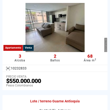
Apartamento
Venta
3
2
68
2
Alcoba
Baños
Área m
10232833
PRECIO VENTA
$550.000.000
Pesos Colombianos
Lote / terreno Guarne Antioquia