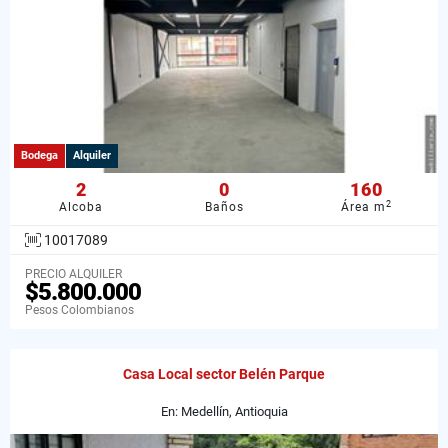
Bodega
Alquiler
2
0
160
2
Alcoba
Baños
Área m
10017089
PRECIO ALQUILER
$5.800.000
Pesos Colombianos
Casa Local sector Belén Parque
En: Medellín, Antioquia