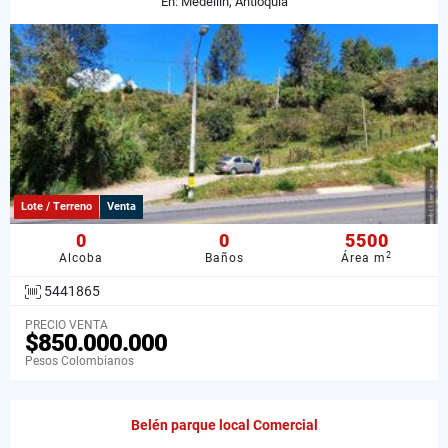
En: Medellín, Antioquia
Lote / Terreno
Venta
0
0
5500
2
Alcoba
Baños
Área m
5441865
PRECIO VENTA
$850.000.000
Pesos Colombianos
Belén parque local Comercial