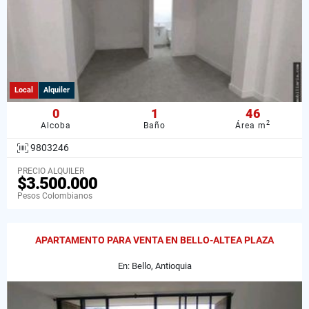
Local
Alquiler
0
1
46
2
Alcoba
Baño
Área m
9803246
PRECIO ALQUILER
$3.500.000
Pesos Colombianos
APARTAMENTO PARA VENTA EN BELLO-ALTEA PLAZA
En: Bello, Antioquia