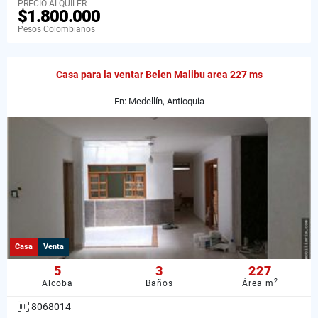
PRECIO ALQUILER
$1.800.000
Pesos Colombianos
Casa para la ventar Belen Malibu area 227 ms
En: Medellín, Antioquia
Casa
Venta
5
3
227
2
Alcoba
Baños
Área m
8068014