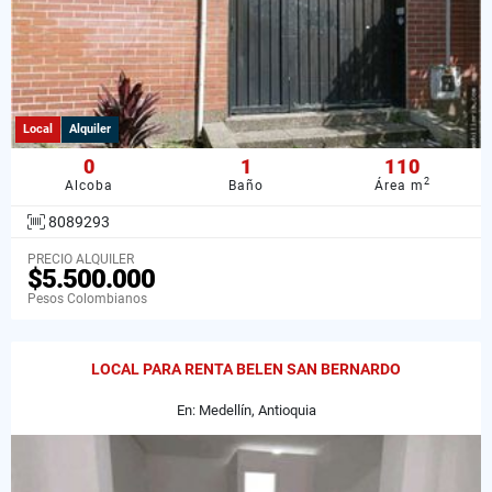
Local
Alquiler
0
1
110
2
Alcoba
Baño
Área m
8089293
PRECIO ALQUILER
$5.500.000
Pesos Colombianos
LOCAL PARA RENTA BELEN SAN BERNARDO
En: Medellín, Antioquia