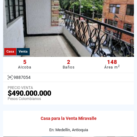
Casa
Venta
5
2
148
2
Alcoba
Baños
Área m
9887054
PRECIO VENTA
$490.000.000
Pesos Colombianos
Casa para la Venta Miravalle
En: Medellín, Antioquia