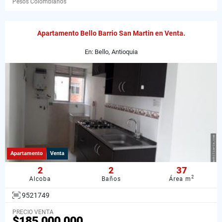
Pesos Colombianos
Apartamento Bello Barrio San Martin en Venta.
En: Bello, Antioquia
Apartamento
Venta
2
2
37
2
Alcoba
Baños
Área m
9521749
PRECIO VENTA
$185.000.000