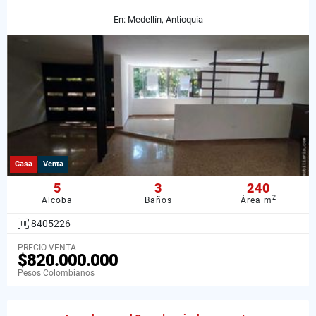
En: Medellín, Antioquia
Casa
Venta
5
3
240
2
Alcoba
Baños
Área m
8405226
PRECIO VENTA
$820.000.000
Pesos Colombianos