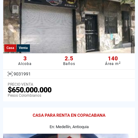
Casa
Venta
3
2.5
140
2
Alcoba
Baños
Área m
9031991
PRECIO VENTA
$650.000.000
Pesos Colombianos
CASA PARA RENTA EN COPACABANA
En: Medellín, Antioquia