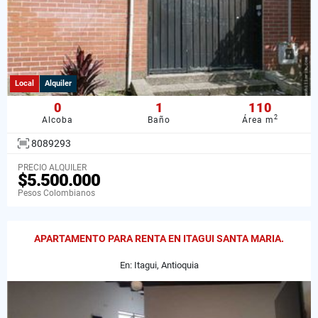
Local
Alquiler
0
1
110
2
Alcoba
Baño
Área m
8089293
PRECIO ALQUILER
$5.500.000
Pesos Colombianos
APARTAMENTO PARA RENTA EN ITAGUI SANTA MARIA.
En: Itagui, Antioquia