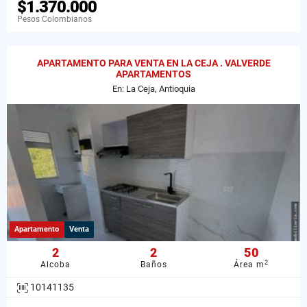
$1.370.000
Pesos Colombianos
APARTAMENTO PARA VENTA EN LA CEJA . VALVERDE
APARTAMENTOS
En: La Ceja, Antioquia
Apartamento
Venta
2
2
50
2
Alcoba
Baños
Área m
10141135