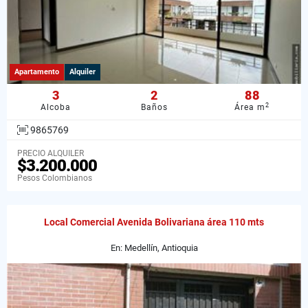
Apartamento
Alquiler
3
2
88
2
Alcoba
Baños
Área m
9865769
PRECIO ALQUILER
$3.200.000
Pesos Colombianos
Local Comercial Avenida Bolivariana área 110 mts
En: Medellín, Antioquia