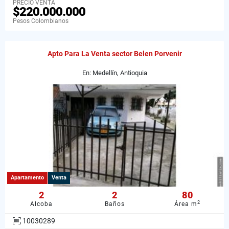
PRECIO VENTA
$220.000.000
Pesos Colombianos
Apto Para La Venta sector Belen Porvenir
En: Medellín, Antioquia
Apartamento
Venta
2
2
80
2
Alcoba
Baños
Área m
10030289