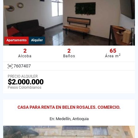
Apartamento
Alquiler
2
2
65
2
Alcoba
Baños
Área m
7607407
PRECIO ALQUILER
$2.000.000
Pesos Colombianos
CASA PARA RENTA EN BELEN ROSALES. COMERCIO.
En: Medellín, Antioquia