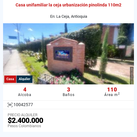
Casa unifamiliar la ceja urbanización pinolinda 110m2
En: La Ceja, Antioquia
Casa
Alquiler
4
3
110
2
Alcoba
Baños
Área m
10042577
PRECIO ALQUILER
$2.400.000
Pesos Colombianos