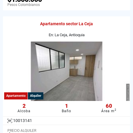
Pesos Colombianos
Apartamento sector La Ceja
En: La Ceja, Antioquia
Apartamento
Alquiler
2
1
60
2
Alcoba
Baño
Área m
10013141
PRECIO ALQUILER