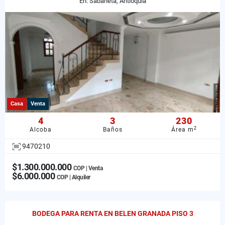
En: Sabaneta, Antioquia
Casa
Venta
4
3
230
2
Alcoba
Baños
Área m
9470210
$1.300.000.000
COP | Venta
$6.000.000
COP | Alquiler
BODEGA PARA RENTA EN BELEN GRANADA PISO 3