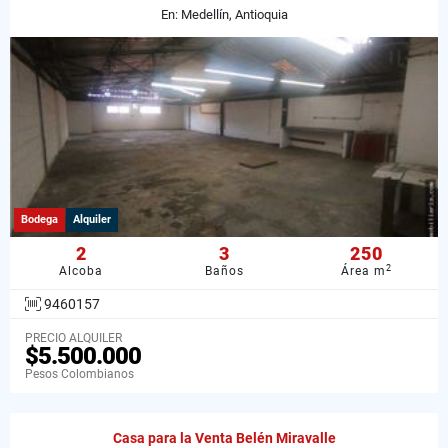
En: Medellín, Antioquia
Bodega
Alquiler
2
3
250
2
Alcoba
Baños
Área m
9460157
PRECIO ALQUILER
$5.500.000
Pesos Colombianos
Casa para la Venta Belén Miravalle