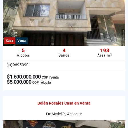
Casa
Venta
5
4
193
2
Alcoba
Baños
Área m
9695390
$1.600.000.000
COP | Venta
$5.000.000
COP | Alquiler
Belén Rosales Casa en Venta
En: Medellín, Antioquia