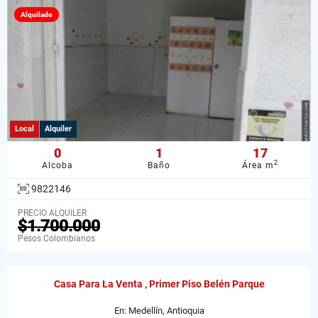
Alquilado
Local
Alquiler
0
1
17
2
Alcoba
Baño
Área m
9822146
PRECIO ALQUILER
$1.700.000
Pesos Colombianos
Casa Para La Venta , Primer Piso Belén Parque
En: Medellín, Antioquia