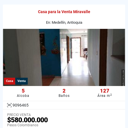
Casa para la Venta Miravalle
En: Medellín, Antioquia
Casa
Venta
5
2
127
2
Alcoba
Baños
Área m
9096465
PRECIO VENTA
$580.000.000
Pesos Colombianos