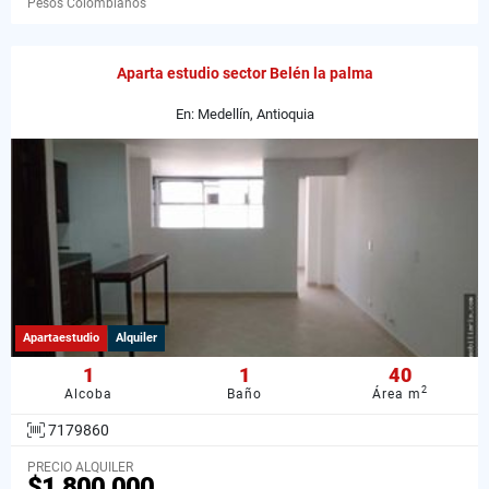
Pesos Colombianos
Aparta estudio sector Belén la palma
En: Medellín, Antioquia
Apartaestudio
Alquiler
1
1
40
2
Alcoba
Baño
Área m
7179860
PRECIO ALQUILER
$1.800.000