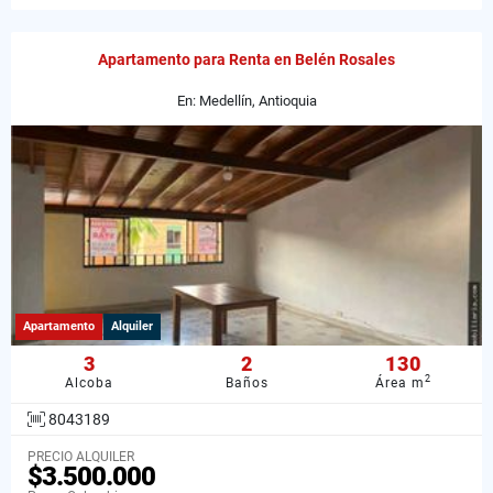
Apartamento para Renta en Belén Rosales
En: Medellín, Antioquia
Apartamento
Alquiler
3
2
130
2
Alcoba
Baños
Área m
8043189
PRECIO ALQUILER
$3.500.000