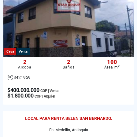
Casa
Venta
2
2
100
2
Alcoba
Baños
Área m
8421959
$400.000.000
COP | Venta
$1.800.000
COP | Alquiler
LOCAL PARA RENTA BELEN SAN BERNARDO.
En: Medellín, Antioquia