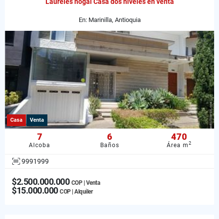
Laureles nogal Casa dos niveles en venta
En: Marinilla, Antioquia
Casa
Venta
7
6
470
2
Alcoba
Baños
Área m
9991999
$2.500.000.000
COP | Venta
$15.000.000
COP | Alquiler