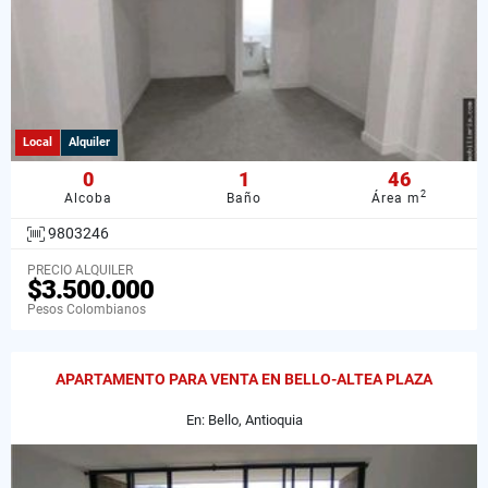
Local
Alquiler
0
1
46
2
Alcoba
Baño
Área m
9803246
PRECIO ALQUILER
$3.500.000
Pesos Colombianos
APARTAMENTO PARA VENTA EN BELLO-ALTEA PLAZA
En: Bello, Antioquia