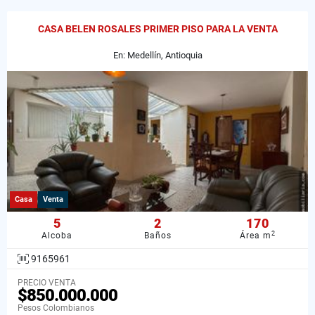
CASA BELEN ROSALES PRIMER PISO PARA LA VENTA
En: Medellín, Antioquia
Casa
Venta
5
2
170
2
Alcoba
Baños
Área m
9165961
PRECIO VENTA
$850.000.000
Pesos Colombianos