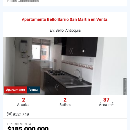
Pesos Colombianos
Apartamento Bello Barrio San Martin en Venta.
En: Bello, Antioquia
Apartamento
Venta
2
2
37
2
Alcoba
Baños
Área m
9521749
PRECIO VENTA
$185.000.000