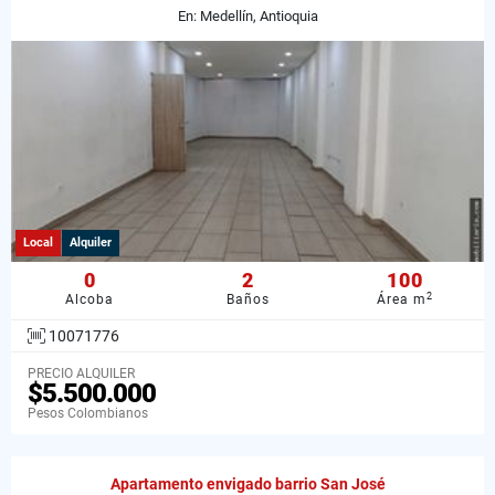
En: Medellín, Antioquia
Local
Alquiler
0
2
100
2
Alcoba
Baños
Área m
10071776
PRECIO ALQUILER
$5.500.000
Pesos Colombianos
Apartamento envigado barrio San José