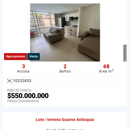
Apartamento
Venta
3
2
68
2
Alcoba
Baños
Área m
10232833
PRECIO VENTA
$550.000.000
Pesos Colombianos
Lote / terreno Guarne Antioquia