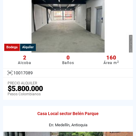
Bodega
Alquiler
2
0
160
2
Alcoba
Baños
Área m
10017089
PRECIO ALQUILER
$5.800.000
Pesos Colombianos
Casa Local sector Belén Parque
En: Medellín, Antioquia