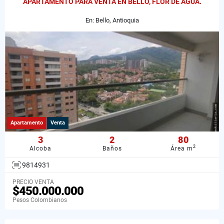
APARTAMENTO PARA VENTA EN BELLO, FLOR DE AGUA.
En: Bello, Antioquia
Apartamento
Venta
3
2
80
2
Alcoba
Baños
Área m
9814931
PRECIO VENTA
$450.000.000
Pesos Colombianos