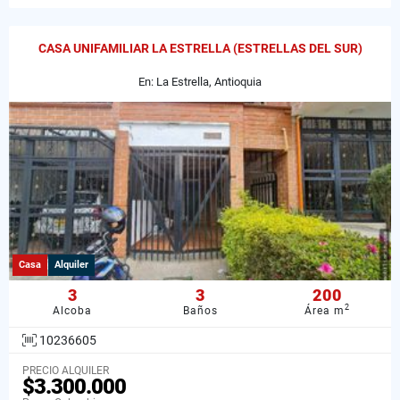
CASA UNIFAMILIAR LA ESTRELLA (ESTRELLAS DEL SUR)
En: La Estrella, Antioquia
Casa
Alquiler
3
3
200
2
Alcoba
Baños
Área m
10236605
PRECIO ALQUILER
$3.300.000