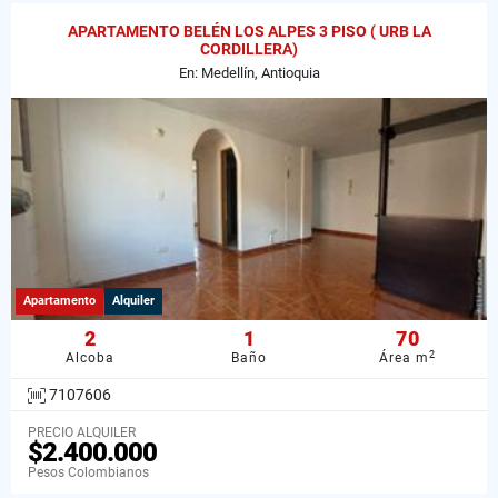
APARTAMENTO BELÉN LOS ALPES 3 PISO ( URB LA
CORDILLERA)
En: Medellín, Antioquia
Apartamento
Alquiler
2
1
70
2
Alcoba
Baño
Área m
7107606
PRECIO ALQUILER
$2.400.000
Pesos Colombianos