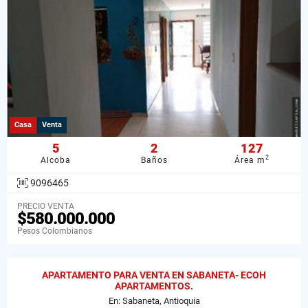
Casa
Venta
5
2
127
2
Alcoba
Baños
Área m
9096465
PRECIO VENTA
$580.000.000
Pesos Colombianos
APARTAMENTO PARA VENTA EN SABANETA- ECOH
APARTAMENTOS.
En: Sabaneta, Antioquia