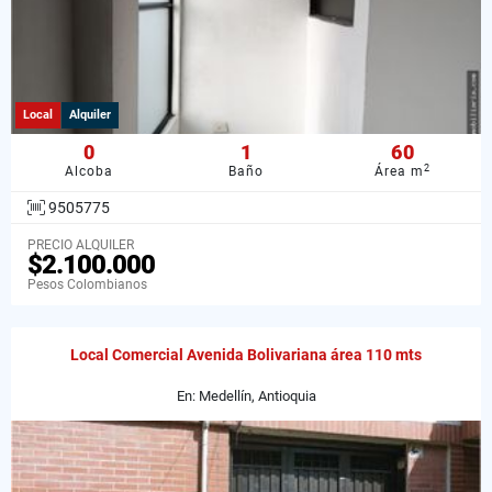
Local
Alquiler
0
1
60
2
Alcoba
Baño
Área m
9505775
PRECIO ALQUILER
$2.100.000
Pesos Colombianos
Local Comercial Avenida Bolivariana área 110 mts
En: Medellín, Antioquia