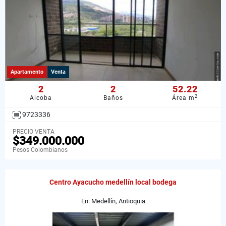
Apartamento
Venta
2
2
52.22
2
Alcoba
Baños
Área m
9723336
PRECIO VENTA
$349.000.000
Pesos Colombianos
Centro Ayacucho medellín local bodega
En: Medellín, Antioquia