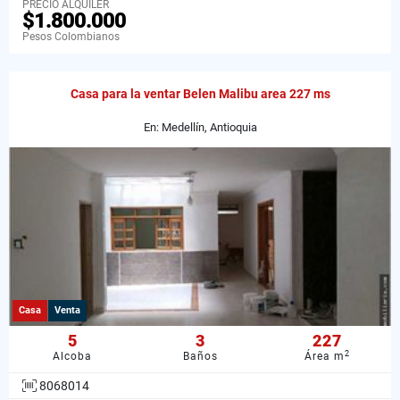
PRECIO ALQUILER
$1.800.000
Pesos Colombianos
Casa para la ventar Belen Malibu area 227 ms
En: Medellín, Antioquia
Casa
Venta
5
3
227
2
Alcoba
Baños
Área m
8068014