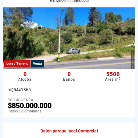
En: Medellín, Antioquia
Lote / Terreno
Venta
0
0
5500
2
Alcoba
Baños
Área m
5441865
PRECIO VENTA
$850.000.000
Pesos Colombianos
Belén parque local Comercial