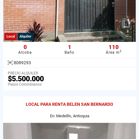
Local
Alquiler
0
1
110
2
Alcoba
Baño
Área m
8089293
PRECIO ALQUILER
$5.500.000
Pesos Colombianos
LOCAL PARA RENTA BELEN SAN BERNARDO
En: Medellín, Antioquia