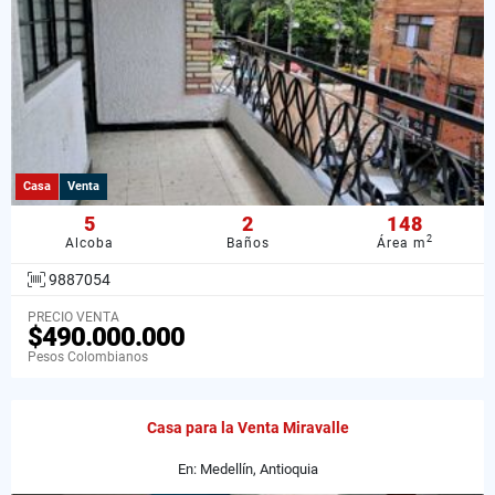
Casa
Venta
5
2
148
2
Alcoba
Baños
Área m
9887054
PRECIO VENTA
$490.000.000
Pesos Colombianos
Casa para la Venta Miravalle
En: Medellín, Antioquia