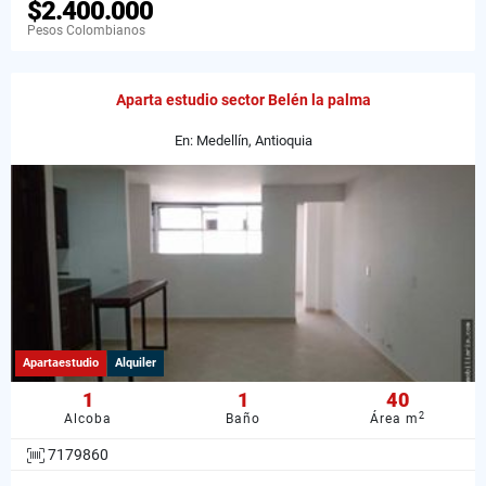
$2.400.000
Pesos Colombianos
Aparta estudio sector Belén la palma
En: Medellín, Antioquia
Apartaestudio
Alquiler
1
1
40
2
Alcoba
Baño
Área m
7179860