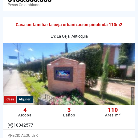
Pesos Colombianos
Casa unifamiliar la ceja urbanización pinolinda 110m2
En: La Ceja, Antioquia
Casa
Alquiler
4
3
110
2
Alcoba
Baños
Área m
10042577
PRECIO ALQUILER