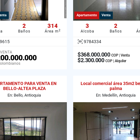
enta
Apartamento
Venta
2
314
3
2
2
ba
Baños
Área m
Alcoba
Baños
Á
9615
9784334
 VENTA
$368.000.000
COP | Venta
200.000.000
$2.300.000
COP | Alquiler
Colombianos
RTAMENTO PARA VENTA EN
Local comercial área 35m2 be
BELLO-ALTEA PLAZA
palma
En: Bello, Antioquia
En: Medellín, Antioquia