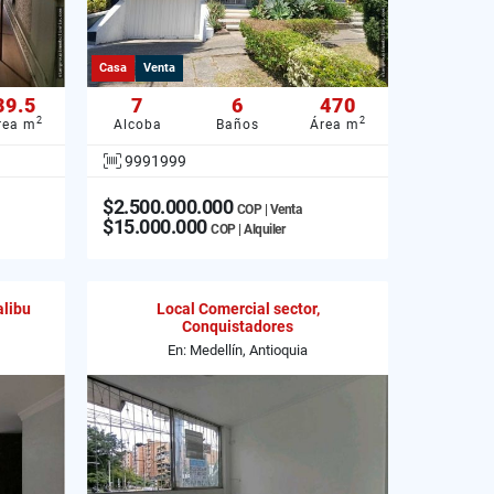
Casa
Venta
39.5
7
6
470
2
2
rea m
Alcoba
Baños
Área m
9991999
$2.500.000.000
COP | Venta
$15.000.000
COP | Alquiler
alibu
Local Comercial sector,
Conquistadores
En: Medellín, Antioquia