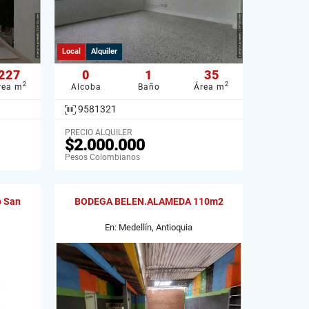
Local
Alquiler
227
0
1
35
2
2
rea m
Alcoba
Baño
Área m
9581321
PRECIO ALQUILER
$2.000.000
Pesos Colombianos
o San
BODEGA BELEN.ALAMEDA 110m2
En: Medellín, Antioquia