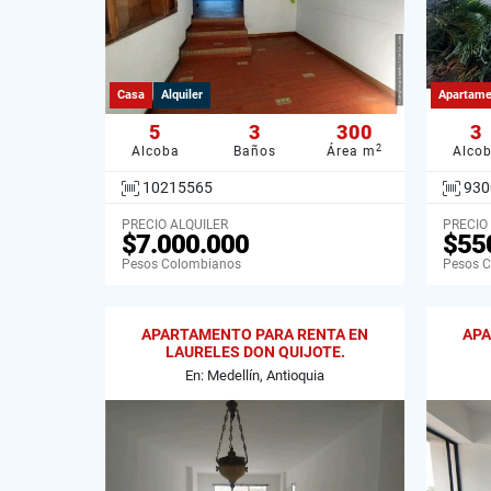
Casa
Alquiler
Apartame
5
3
300
3
2
Alcoba
Baños
Área m
Alco
10215565
930
PRECIO ALQUILER
PRECIO
$7.000.000
$55
Pesos Colombianos
Pesos 
APARTAMENTO PARA RENTA EN
APA
LAURELES DON QUIJOTE.
En: Medellín, Antioquia