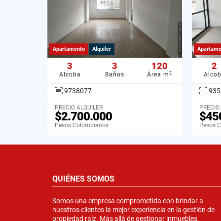
Apartamento
Alquiler
Apartame
3
3
120
2
2
Alcoba
Baños
Área m
Alco
9738077
935
PRECIO ALQUILER
PRECIO
$2.700.000
$45
Pesos Colombianos
Pesos 
QUIÉNES SOMOS
Somos una empresa comprometida con brindar a
nuestros clientes la mejor experiencia en la gestión de
propiedad raíz. Más allá de gestionar inmuebles,