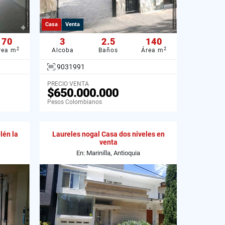
Casa
Venta
70
3
2.5
140
2
2
rea m
Alcoba
Baños
Área m
9031991
PRECIO VENTA
$650.000.000
Pesos Colombianos
lén la
Laureles nogal Casa dos niveles en
venta
En: Marinilla, Antioquia