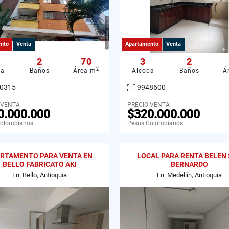
nto
Venta
Apartamento
Venta
2
70
3
2
2
ba
Baños
Área m
Alcoba
Baños
Á
0315
9948600
 VENTA
PRECIO VENTA
0.000.000
$320.000.000
Colombianos
Pesos Colombianos
RTAMENTO PARA VENTA EN
LOCAL PARA RENTA BELEN
BELLO FABRICATO AKI
BERNARDO
APARTAMENTOS. 21
En: Bello, Antioquia
En: Medellín, Antioquia