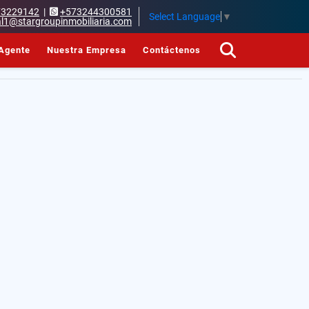
73229142
|
+573244300581
Select Language
▼
l1@stargroupinmobiliaria.com
Agente
Nuestra Empresa
Contáctenos