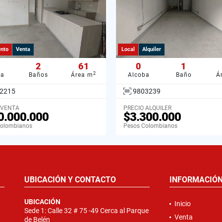
nto
Venta
Local
Alquiler
2
61
0
1
2
ba
Baños
Área m
Alcoba
Baño
Á
2215
9803239
 VENTA
PRECIO ALQUILER
0.000.000
$3.300.000
Colombianos
Pesos Colombianos
UBICACIÓN Y CONTACTO
INFORMACIÓ
UBICACIÓN
Inicio
Sede 1: Calle 32 # 75 -49 Cerca al Parque
Venta
de Belén