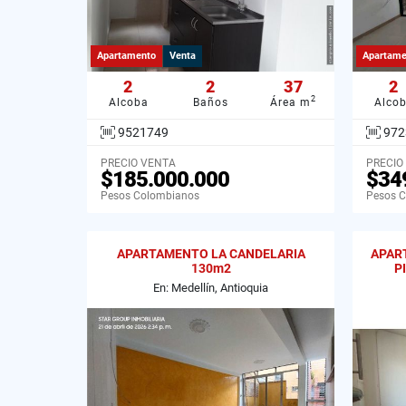
Apartamento
Venta
Apartame
2
2
37
2
2
Alcoba
Baños
Área m
Alco
9521749
972
PRECIO VENTA
PRECIO
$185.000.000
$34
Pesos Colombianos
Pesos 
APARTAMENTO LA CANDELARIA
APAR
130m2
P
En: Medellín, Antioquia