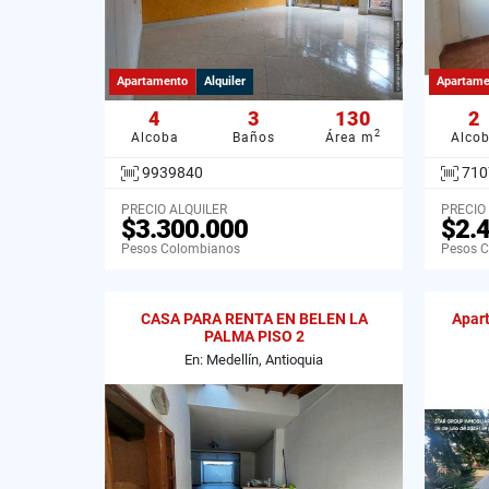
Apartamento
Alquiler
Apartame
4
3
130
2
2
Alcoba
Baños
Área m
Alco
9939840
710
PRECIO ALQUILER
PRECIO
$3.300.000
$2.
Pesos Colombianos
Pesos 
CASA PARA RENTA EN BELEN LA
Apart
PALMA PISO 2
En: Medellín, Antioquia