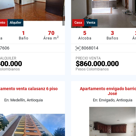
nto
Alquiler
Casa
Venta
1
70
5
3
2
ba
Baño
Área m
Alcoba
Baños
Á
7606
8068014
 ALQUILER
PRECIO VENTA
400.000
$860.000.000
Colombianos
Pesos Colombianos
amento venta calasanz 6 piso
Apartamento envigado barri
José
En: Medellín, Antioquia
En: Envigado, Antioquia