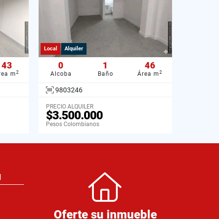
Local
Alquiler
43
0
1
46
2
2
rea m
Alcoba
Baño
Área m
9803246
PRECIO ALQUILER
$3.500.000
Pesos Colombianos
N
Oferte su inmueble