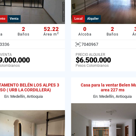
nto
Venta
Local
Alquiler
2
52.22
0
2
2
ba
Baños
Área m
Alcoba
Baños
Á
3336
7040967
 VENTA
PRECIO ALQUILER
9.000.000
$6.500.000
Colombianos
Pesos Colombianos
TAMENTO BELÉN LOS ALPES 3
Casa para la ventar Belen M
ISO ( URB LA CORDILLERA)
area 227 ms
En: Medellín, Antioquia
En: Medellín, Antioquia