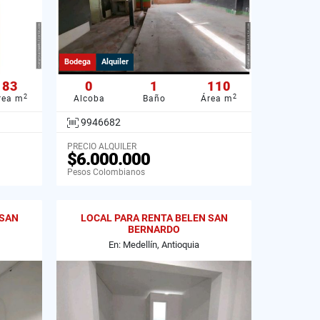
Bodega
Alquiler
83
0
1
110
2
2
rea m
Alcoba
Baño
Área m
9946682
PRECIO ALQUILER
$6.000.000
Pesos Colombianos
 SAN
LOCAL PARA RENTA BELEN SAN
BERNARDO
En: Medellín, Antioquia