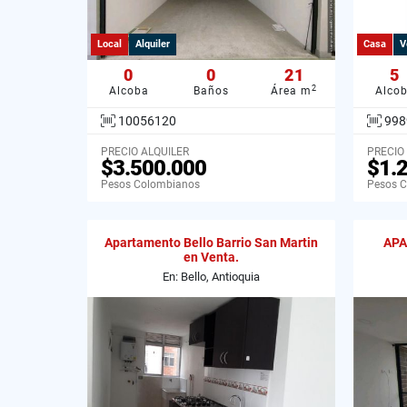
Local
Alquiler
Casa
V
0
0
21
5
2
Alcoba
Baños
Área m
Alco
10056120
998
PRECIO ALQUILER
PRECIO
$3.500.000
$1.
Pesos Colombianos
Pesos 
Apartamento Bello Barrio San Martin
APA
en Venta.
En: Bello, Antioquia