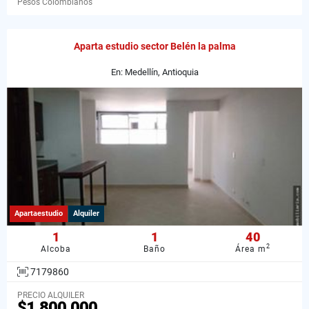
Pesos Colombianos
Aparta estudio sector Belén la palma
En: Medellín, Antioquia
Apartaestudio
Alquiler
1
1
40
2
Alcoba
Baño
Área m
7179860
PRECIO ALQUILER
$1.800.000