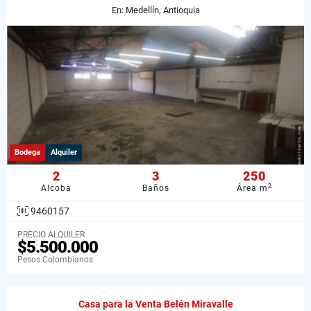
En: Medellín, Antioquia
Bodega
Alquiler
2
3
250
2
Alcoba
Baños
Área m
9460157
PRECIO ALQUILER
$5.500.000
Pesos Colombianos
Casa para la Venta Belén Miravalle