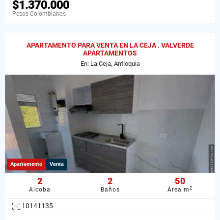
$1.370.000
Pesos Colombianos
APARTAMENTO PARA VENTA EN LA CEJA . VALVERDE
APARTAMENTOS
En: La Ceja, Antioquia
Apartamento
Venta
2
2
50
2
Alcoba
Baños
Área m
10141135