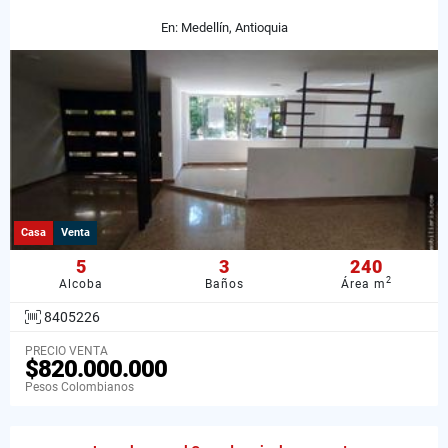
En: Medellín, Antioquia
Casa
Venta
5
3
240
2
Alcoba
Baños
Área m
8405226
PRECIO VENTA
$820.000.000
Pesos Colombianos