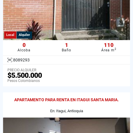
Local
Alquiler
0
1
110
2
Alcoba
Baño
Área m
8089293
PRECIO ALQUILER
$5.500.000
Pesos Colombianos
APARTAMENTO PARA RENTA EN ITAGUI SANTA MARIA.
En: Itagui, Antioquia