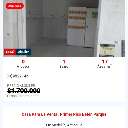
Alquilado
Local
Alquiler
0
1
17
2
Alcoba
Baño
Área m
9822146
PRECIO ALQUILER
$1.700.000
Pesos Colombianos
Casa Para La Venta , Primer Piso Belén Parque
En: Medellín, Antioquia