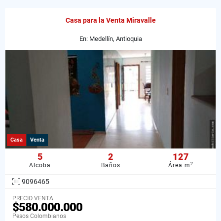
Casa para la Venta Miravalle
En: Medellín, Antioquia
Casa
Venta
5
2
127
2
Alcoba
Baños
Área m
9096465
PRECIO VENTA
$580.000.000
Pesos Colombianos