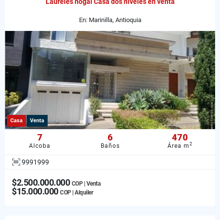
Laureles nogal Casa dos niveles en venta
En: Marinilla, Antioquia
Casa
Venta
7
6
470
2
Alcoba
Baños
Área m
9991999
$2.500.000.000
COP | Venta
$15.000.000
COP | Alquiler