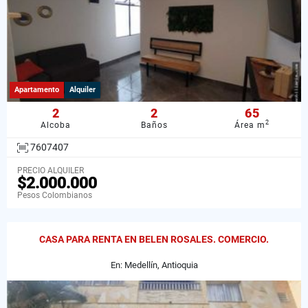
Apartamento
Alquiler
2
2
65
2
Alcoba
Baños
Área m
7607407
PRECIO ALQUILER
$2.000.000
Pesos Colombianos
CASA PARA RENTA EN BELEN ROSALES. COMERCIO.
En: Medellín, Antioquia