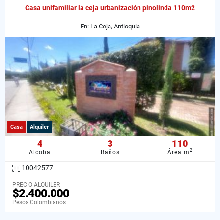
Casa unifamiliar la ceja urbanización pinolinda 110m2
En: La Ceja, Antioquia
Casa
Alquiler
4
3
110
2
Alcoba
Baños
Área m
10042577
PRECIO ALQUILER
$2.400.000
Pesos Colombianos