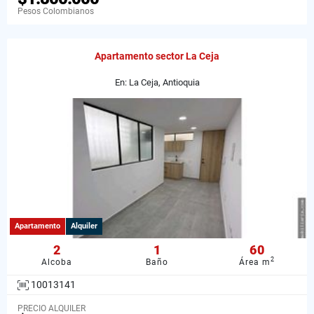
Pesos Colombianos
Apartamento sector La Ceja
En: La Ceja, Antioquia
Apartamento
Alquiler
2
1
60
2
Alcoba
Baño
Área m
10013141
PRECIO ALQUILER