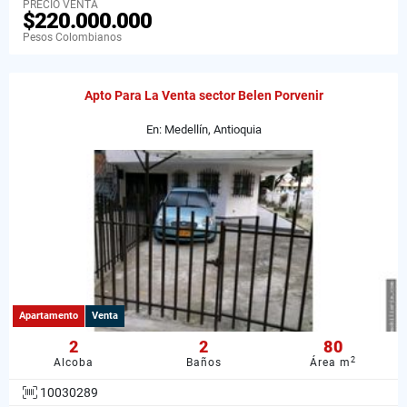
PRECIO VENTA
$220.000.000
Pesos Colombianos
Apto Para La Venta sector Belen Porvenir
En: Medellín, Antioquia
Apartamento
Venta
2
2
80
2
Alcoba
Baños
Área m
10030289