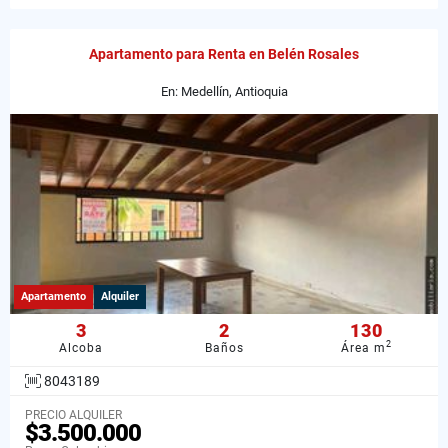
Apartamento para Renta en Belén Rosales
En: Medellín, Antioquia
Apartamento
Alquiler
3
2
130
2
Alcoba
Baños
Área m
8043189
PRECIO ALQUILER
$3.500.000