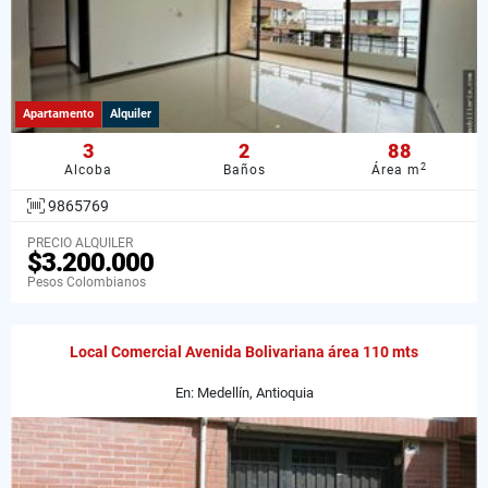
Apartamento
Alquiler
3
2
88
2
Alcoba
Baños
Área m
9865769
PRECIO ALQUILER
$3.200.000
Pesos Colombianos
Local Comercial Avenida Bolivariana área 110 mts
En: Medellín, Antioquia