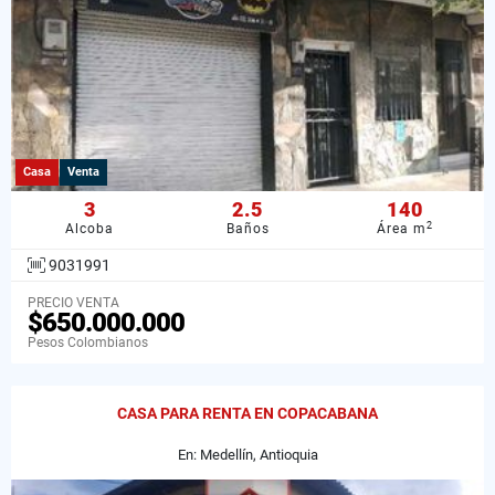
Casa
Venta
3
2.5
140
2
Alcoba
Baños
Área m
9031991
PRECIO VENTA
$650.000.000
Pesos Colombianos
CASA PARA RENTA EN COPACABANA
En: Medellín, Antioquia