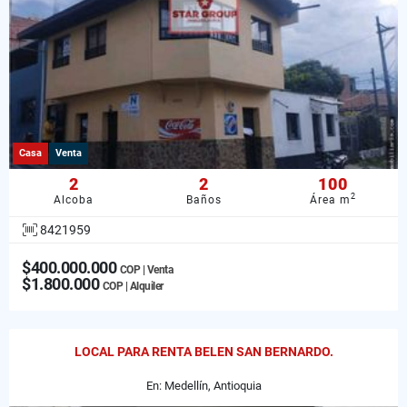
Casa
Venta
2
2
100
2
Alcoba
Baños
Área m
8421959
$400.000.000
COP | Venta
$1.800.000
COP | Alquiler
LOCAL PARA RENTA BELEN SAN BERNARDO.
En: Medellín, Antioquia