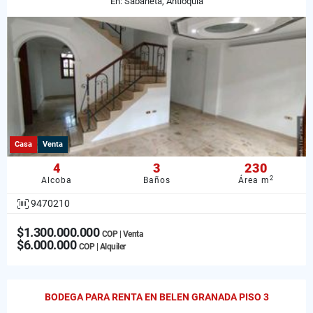
En: Sabaneta, Antioquia
Casa
Venta
4
3
230
2
Alcoba
Baños
Área m
9470210
$1.300.000.000
COP | Venta
$6.000.000
COP | Alquiler
BODEGA PARA RENTA EN BELEN GRANADA PISO 3