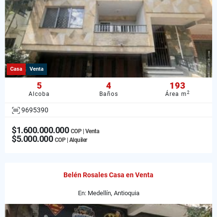
Casa
Venta
5
4
193
2
Alcoba
Baños
Área m
9695390
$1.600.000.000
COP | Venta
$5.000.000
COP | Alquiler
Belén Rosales Casa en Venta
En: Medellín, Antioquia