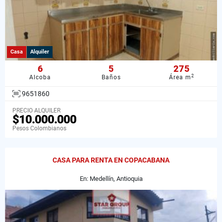
Casa
Alquiler
6
5
275
2
Alcoba
Baños
Área m
9651860
PRECIO ALQUILER
$10.000.000
Pesos Colombianos
CASA PARA RENTA EN COPACABANA
En: Medellín, Antioquia