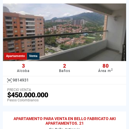
Apartamento
Venta
3
2
80
2
Alcoba
Baños
Área m
9814931
PRECIO VENTA
$450.000.000
Pesos Colombianos
APARTAMENTO PARA VENTA EN BELLO FABRICATO AKI
APARTAMENTOS. 21