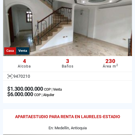
Casa
Venta
4
3
230
2
Alcoba
Baños
Área m
9470210
$1.300.000.000
COP | Venta
$6.000.000
COP | Alquiler
APARTAESTUDIO PARA RENTA EN LAURELES-ESTADIO
En: Medellín, Antioquia