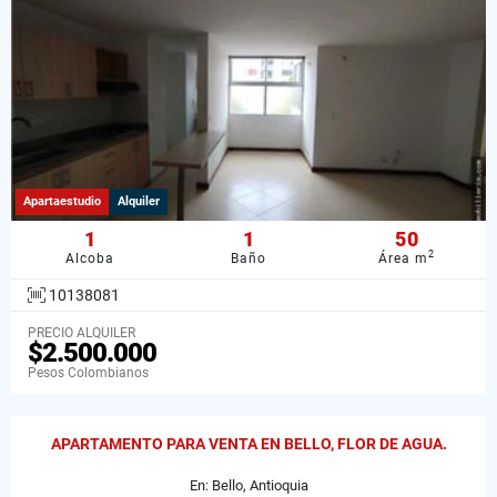
Apartaestudio
Alquiler
1
1
50
2
Alcoba
Baño
Área m
10138081
PRECIO ALQUILER
$2.500.000
Pesos Colombianos
APARTAMENTO PARA VENTA EN BELLO, FLOR DE AGUA.
En: Bello, Antioquia