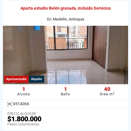
Aparta estudio Belén granada, Incluido Servicios
En: Medellín, Antioquia
Apartaestudio
Alquiler
1
1
40
2
Alcoba
Baño
Área m
9514066
PRECIO ALQUILER
$1.800.000
Pesos Colombianos