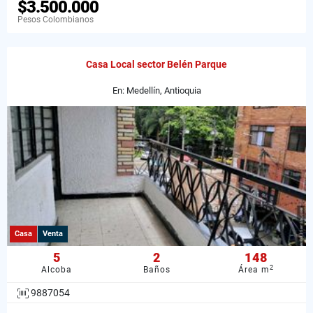
$3.500.000
Pesos Colombianos
Casa Local sector Belén Parque
En: Medellín, Antioquia
Casa
Venta
5
2
148
2
Alcoba
Baños
Área m
9887054