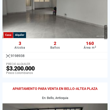
Casa
Alquiler
3
2
160
2
Alcoba
Baños
Área m
9198938
PRECIO ALQUILER
$3.200.000
Pesos Colombianos
APARTAMENTO PARA VENTA EN BELLO-ALTEA PLAZA
En: Bello, Antioquia