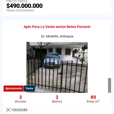
PRECIO VENTA
$490.000.000
Pesos Colombianos
Apto Para La Venta sector Belen Porvenir
En: Medellín, Antioquia
Apartamento
Venta
2
2
80
2
Alcoba
Baños
Área m
10030289