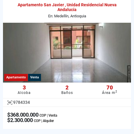
Apartamento San Javier , Unidad Residencial Nueva
Andalucía
En: Medellín, Antioquia
Apartamento
Venta
3
2
70
2
Alcoba
Baños
Área m
9784334
$368.000.000
COP | Venta
$2.300.000
COP | Alquiler