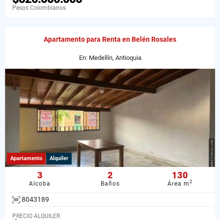
Pesos Colombianos
Apartamento para Renta en Belén Rosales
En: Medellín, Antioquia
Apartamento
Alquiler
3
2
130
2
Alcoba
Baños
Área m
8043189
PRECIO ALQUILER