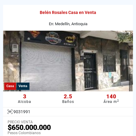
Belén Rosales Casa en Venta
En: Medellín, Antioquia
Casa
Venta
3
2.5
140
2
Alcoba
Baños
Área m
9031991
PRECIO VENTA
$650.000.000
Pesos Colombianos