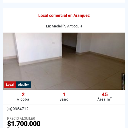
Local comercial en Aranjuez
En: Medellín, Antioquia
Local
Alquiler
2
1
45
2
Alcoba
Baño
Área m
9954712
PRECIO ALQUILER
$1.700.000