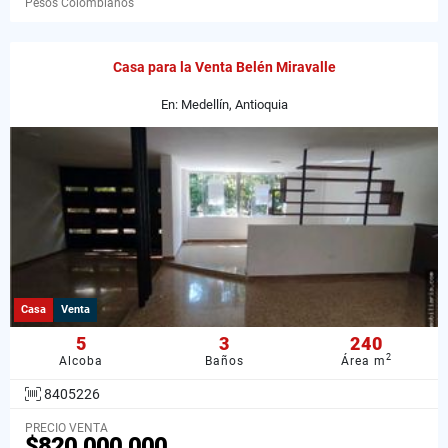
Pesos Colombianos
Casa para la Venta Belén Miravalle
En: Medellín, Antioquia
Casa
Venta
5
3
240
2
Alcoba
Baños
Área m
8405226
PRECIO VENTA
$820.000.000