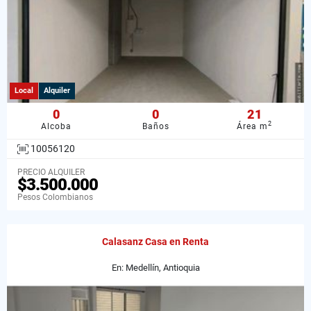
Local
Alquiler
0
0
21
2
Alcoba
Baños
Área m
10056120
PRECIO ALQUILER
$3.500.000
Pesos Colombianos
Calasanz Casa en Renta
En: Medellín, Antioquia