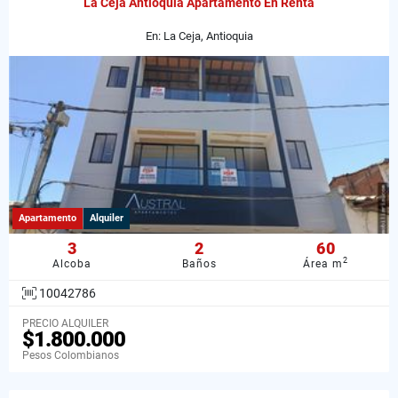
La Ceja Antioquia Apartamento En Renta
En: La Ceja, Antioquia
Apartamento
Alquiler
3
2
60
2
Alcoba
Baños
Área m
10042786
PRECIO ALQUILER
$1.800.000
Pesos Colombianos