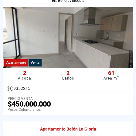
En: Bello, Antioquia
Apartamento
Venta
2
2
61
2
Alcoba
Baños
Área m
9352215
PRECIO VENTA
$450.000.000
Pesos Colombianos
Apartamento Belén La Gloria