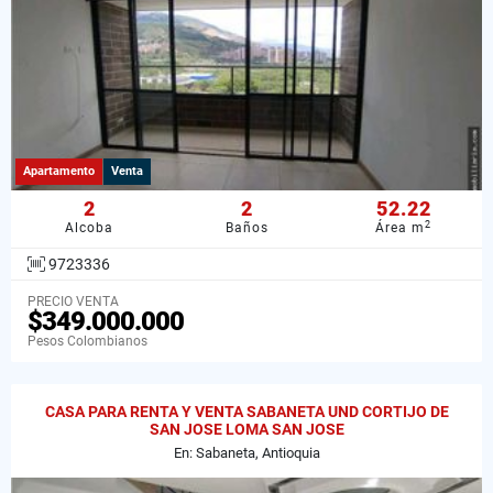
Apartamento
Venta
2
2
52.22
2
Alcoba
Baños
Área m
9723336
PRECIO VENTA
$349.000.000
Pesos Colombianos
CASA PARA RENTA Y VENTA SABANETA UND CORTIJO DE
SAN JOSE LOMA SAN JOSE
En: Sabaneta, Antioquia