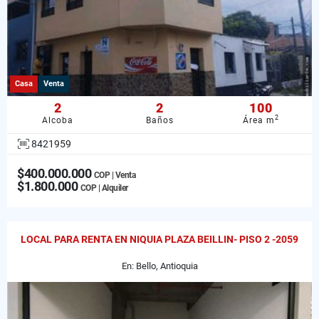
Casa
Venta
2
2
100
2
Alcoba
Baños
Área m
8421959
$400.000.000
COP | Venta
$1.800.000
COP | Alquiler
LOCAL PARA RENTA EN NIQUIA PLAZA BEILLIN- PISO 2 -2059
En: Bello, Antioquia