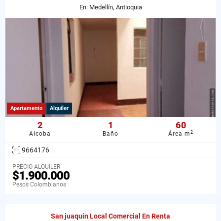
En: Medellín, Antioquia
Apartamento
Alquiler
2
1
60
2
Alcoba
Baño
Área m
9664176
PRECIO ALQUILER
$1.900.000
Pesos Colombianos
San juaquin Local Comercial En Renta