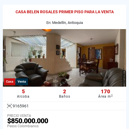
CASA BELEN ROSALES PRIMER PISO PARA LA VENTA
En: Medellín, Antioquia
Casa
Venta
5
2
170
2
Alcoba
Baños
Área m
9165961
PRECIO VENTA
$850.000.000
Pesos Colombianos