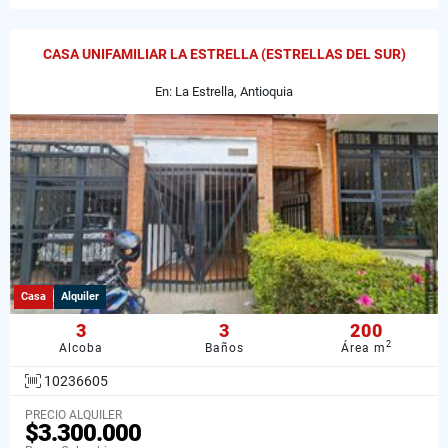
CASA UNIFAMILIAR LA ESTRELLA (ESTRELLAS DEL SUR)
En: La Estrella, Antioquia
Casa
Alquiler
3
3
200
2
Alcoba
Baños
Área m
10236605
PRECIO ALQUILER
$3.300.000