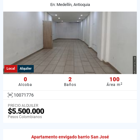
En: Medellín, Antioquia
Local
Alquiler
0
2
100
2
Alcoba
Baños
Área m
10071776
PRECIO ALQUILER
$5.500.000
Pesos Colombianos
Apartamento envigado barrio San José