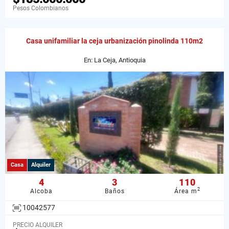
Pesos Colombianos
Casa unifamiliar la ceja urbanización pinolinda 110m2
En: La Ceja, Antioquia
Casa
Alquiler
4
3
110
2
Alcoba
Baños
Área m
10042577
PRECIO ALQUILER