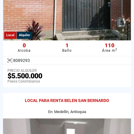
Local
Alquiler
0
1
110
2
Alcoba
Baño
Área m
8089293
PRECIO ALQUILER
$5.500.000
Pesos Colombianos
LOCAL PARA RENTA BELEN SAN BERNARDO
En: Medellín, Antioquia