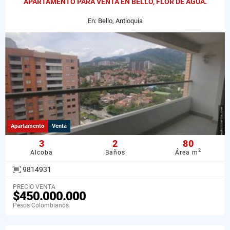
APARTAMENTO PARA VENTA EN BELLO, FLOR DE AGUA.
En: Bello, Antioquia
Apartamento
Venta
3
2
80
2
Alcoba
Baños
Área m
9814931
PRECIO VENTA
$450.000.000
Pesos Colombianos