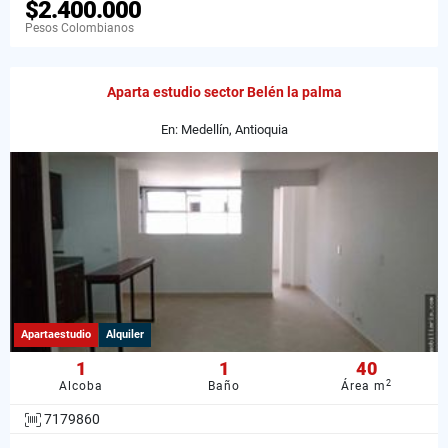
$2.400.000
Pesos Colombianos
Aparta estudio sector Belén la palma
En: Medellín, Antioquia
Apartaestudio
Alquiler
1
1
40
2
Alcoba
Baño
Área m
7179860