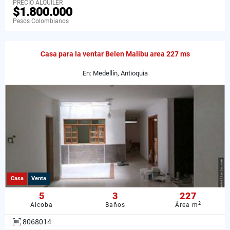
PRECIO ALQUILER
$1.800.000
Pesos Colombianos
Casa para la ventar Belen Malibu area 227 ms
En: Medellín, Antioquia
Casa
Venta
5
3
227
2
Alcoba
Baños
Área m
8068014