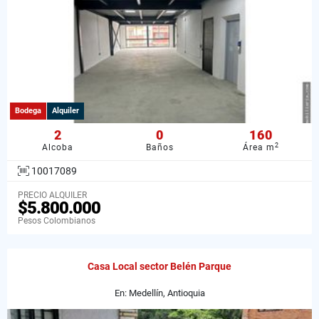
Bodega
Alquiler
2
0
160
2
Alcoba
Baños
Área m
10017089
PRECIO ALQUILER
$5.800.000
Pesos Colombianos
Casa Local sector Belén Parque
En: Medellín, Antioquia