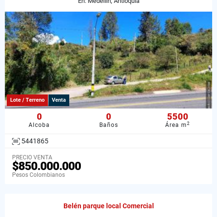
En: Medellín, Antioquia
Lote / Terreno
Venta
0
0
5500
2
Alcoba
Baños
Área m
5441865
PRECIO VENTA
$850.000.000
Pesos Colombianos
Belén parque local Comercial