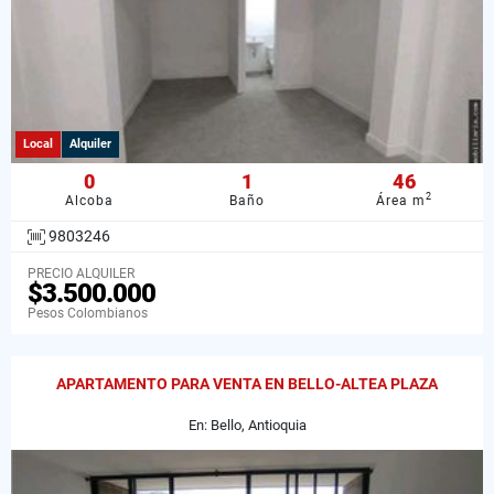
Local
Alquiler
0
1
46
2
Alcoba
Baño
Área m
9803246
PRECIO ALQUILER
$3.500.000
Pesos Colombianos
APARTAMENTO PARA VENTA EN BELLO-ALTEA PLAZA
En: Bello, Antioquia