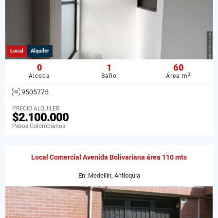
Local
Alquiler
0
1
60
2
Alcoba
Baño
Área m
9505775
PRECIO ALQUILER
$2.100.000
Pesos Colombianos
Local Comercial Avenida Bolivariana área 110 mts
En: Medellín, Antioquia