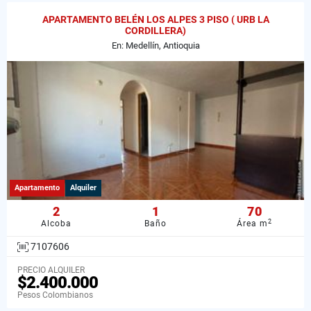
APARTAMENTO BELÉN LOS ALPES 3 PISO ( URB LA
CORDILLERA)
En: Medellín, Antioquia
Apartamento
Alquiler
2
1
70
2
Alcoba
Baño
Área m
7107606
PRECIO ALQUILER
$2.400.000
Pesos Colombianos