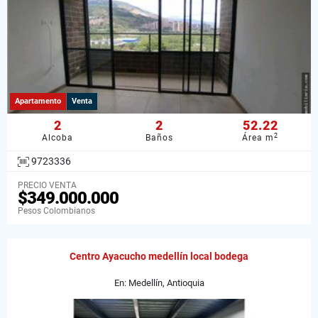
Apartamento
Venta
2
2
52.22
2
Alcoba
Baños
Área m
9723336
PRECIO VENTA
$349.000.000
Pesos Colombianos
Centro Ayacucho medellín local bodega
En: Medellín, Antioquia