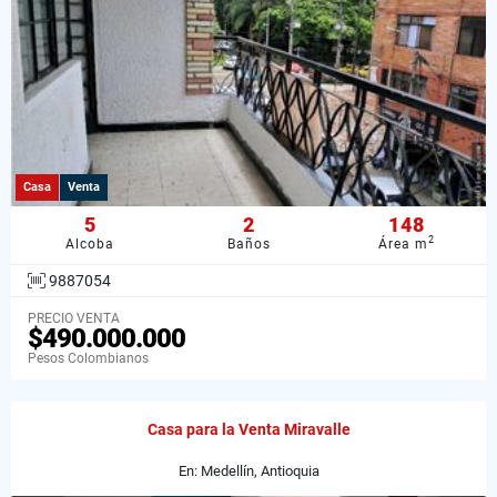
Casa
Venta
5
2
148
2
Alcoba
Baños
Área m
9887054
PRECIO VENTA
$490.000.000
Pesos Colombianos
Casa para la Venta Miravalle
En: Medellín, Antioquia