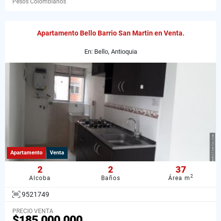
Pesos Colombianos
Apartamento Bello Barrio San Martin en Venta.
En: Bello, Antioquia
Apartamento
Venta
2
2
37
2
Alcoba
Baños
Área m
9521749
PRECIO VENTA
$185.000.000