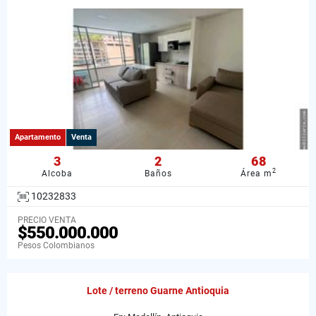
Apartamento
Venta
3
2
68
2
Alcoba
Baños
Área m
10232833
PRECIO VENTA
$550.000.000
Pesos Colombianos
Lote / terreno Guarne Antioquia