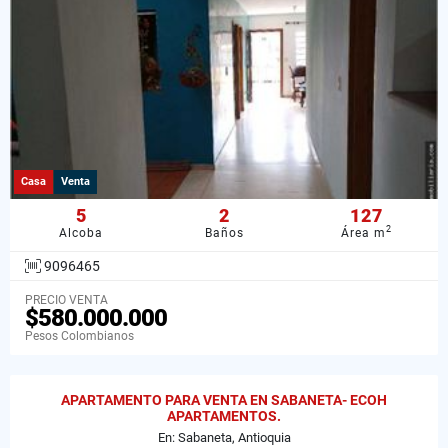
Casa
Venta
5
2
127
2
Alcoba
Baños
Área m
9096465
PRECIO VENTA
$580.000.000
Pesos Colombianos
APARTAMENTO PARA VENTA EN SABANETA- ECOH
APARTAMENTOS.
En: Sabaneta, Antioquia