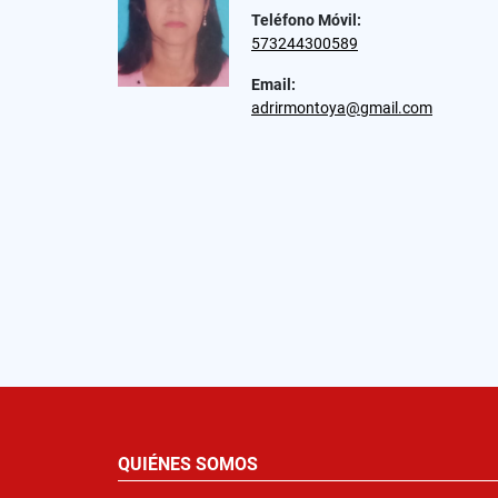
Teléfono Móvil:
573244300589
Email:
adrirmontoya@gmail.com
QUIÉNES SOMOS