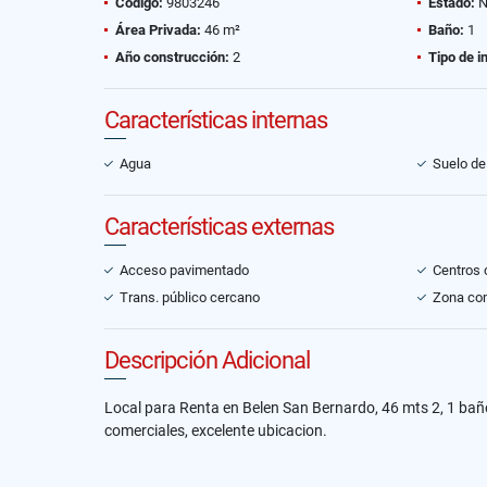
Código:
9803246
Estado:
N
Área Privada:
46 m²
Baño:
1
Año construcción:
2
Tipo de i
Características internas
Agua
Suelo de
Características externas
Acceso pavimentado
Centros 
Trans. público cercano
Zona co
Descripción Adicional
Local para Renta en Belen San Bernardo, 46 mts 2, 1 baño,
comerciales, excelente ubicacion.