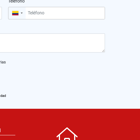
Teléfono
▼
rias
idad
N