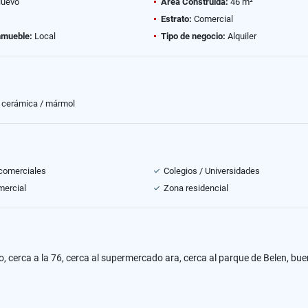
uevo
Área Construida:
46 m²
Estrato:
Comercial
nmueble:
Local
Tipo de negocio:
Alquiler
 cerámica / mármol
comerciales
Colegios / Universidades
mercial
Zona residencial
 cerca a la 76, cerca al supermercado ara, cerca al parque de Belen, bue