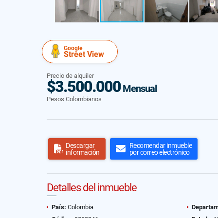
Google
Street View
Precio de alquiler
$3.500.000
Mensual
Pesos Colombianos
Descargar
Recomendar inmueble
información
por correo electrónico
Detalles del inmueble
País:
Colombia
Departam