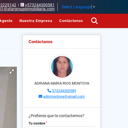
73229142
|
+573244300581
Select Language
▼
l1@stargroupinmobiliaria.com
Agente
Nuestra Empresa
Contáctenos
Contáctanos
ADRIANA MARIA RIOS MONTOYA
573244300589
adrirmontoya@gmail.com
¿Prefieres que te contactemos?
*
Tu nombre