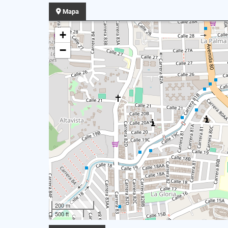
Mapa
+
−
200 m
500 ft