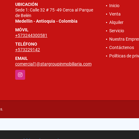
UBICACIÓN
Inicio
Sede 1: Calle 32 # 75 -49 Cerca al Parque
Venta
de Belén
Medellín - Antioquia - Colombia
Alquiler
MÓVIL
Servicio
+573244300581
Nuestra Empre
TELÉFONO
Contáctenos
+573229142
Políticas de pr
EMAIL
comercial1@stargroupinmobiliaria.com
Instagram
s.