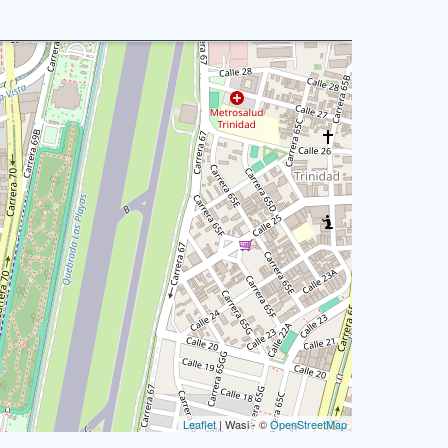
Leaflet
| Wasi - ©
OpenStreetMap