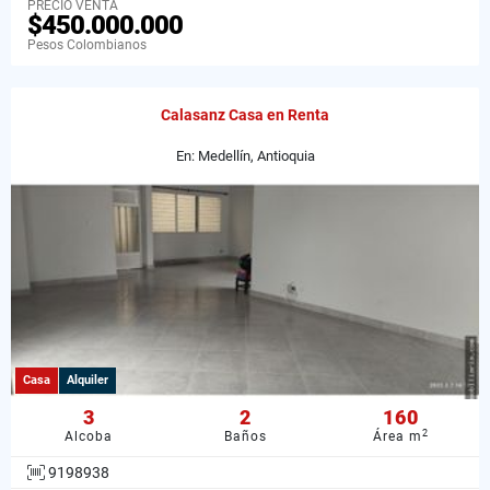
PRECIO VENTA
$450.000.000
Pesos Colombianos
Calasanz Casa en Renta
En: Medellín, Antioquia
Casa
Alquiler
3
2
160
2
Alcoba
Baños
Área m
9198938