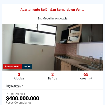
Apartamento Belén San Bernardo en Venta
En: Medellín, Antioquia
Apartamento
Venta
3
2
65
2
Alcoba
Baños
Área m
9692974
PRECIO VENTA
$400.000.000
Pesos Colombianos