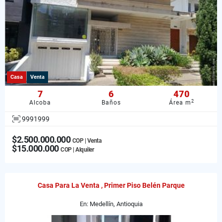
Casa
Venta
7
6
470
2
Alcoba
Baños
Área m
9991999
$2.500.000.000
COP | Venta
$15.000.000
COP | Alquiler
Casa Para La Venta , Primer Piso Belén Parque
En: Medellín, Antioquia