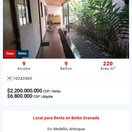
Casa
Venta
9
9
220
2
Alcoba
Baños
Área m
10243569
$2.200.000.000
COP | Venta
$6.800.000
COP | Alquiler
Local para Renta en Belén Granada
En: Medellín, Antioquia