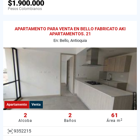
$1.900.000
Pesos Colombianos
APARTAMENTO PARA VENTA EN BELLO FABRICATO AKI
APARTAMENTOS. 21
En: Bello, Antioquia
Apartamento
Venta
2
2
61
2
Alcoba
Baños
Área m
9352215