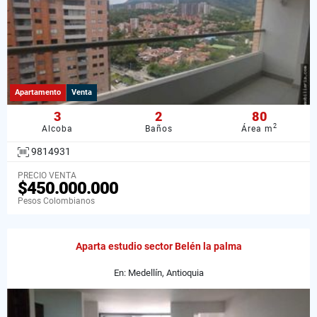
Apartamento
Venta
3
2
80
2
Alcoba
Baños
Área m
9814931
PRECIO VENTA
$450.000.000
Pesos Colombianos
Aparta estudio sector Belén la palma
En: Medellín, Antioquia