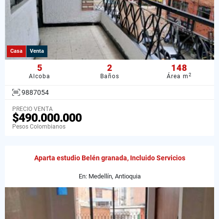
Casa
Venta
5
2
148
2
Alcoba
Baños
Área m
9887054
PRECIO VENTA
$490.000.000
Pesos Colombianos
Aparta estudio Belén granada, Incluido Servicios
En: Medellín, Antioquia