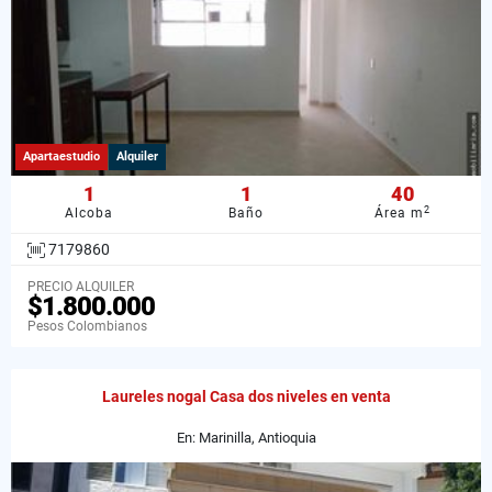
Apartaestudio
Alquiler
1
1
40
2
Alcoba
Baño
Área m
7179860
PRECIO ALQUILER
$1.800.000
Pesos Colombianos
Laureles nogal Casa dos niveles en venta
En: Marinilla, Antioquia