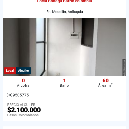
Local Bodega Barrio colombia
En: Medellín, Antioquia
Local
Alquiler
0
1
60
2
Alcoba
Baño
Área m
9505775
PRECIO ALQUILER
$2.100.000
Pesos Colombianos