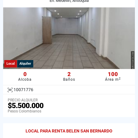
En: Medellín, Antioquia
Local
Alquiler
0
2
100
2
Alcoba
Baños
Área m
10071776
PRECIO ALQUILER
$5.500.000
Pesos Colombianos
LOCAL PARA RENTA BELEN SAN BERNARDO