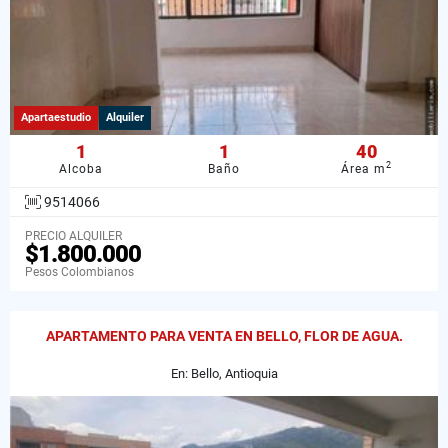
Apartaestudio
Alquiler
1
1
40
2
Alcoba
Baño
Área m
9514066
PRECIO ALQUILER
$1.800.000
Pesos Colombianos
APARTAMENTO PARA VENTA EN BELLO, FLOR DE AGUA.
En: Bello, Antioquia