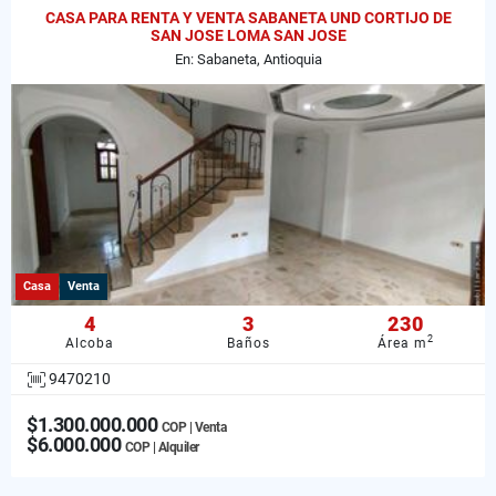
CASA PARA RENTA Y VENTA SABANETA UND CORTIJO DE
SAN JOSE LOMA SAN JOSE
En: Sabaneta, Antioquia
Casa
Venta
4
3
230
2
Alcoba
Baños
Área m
9470210
$1.300.000.000
COP | Venta
$6.000.000
COP | Alquiler