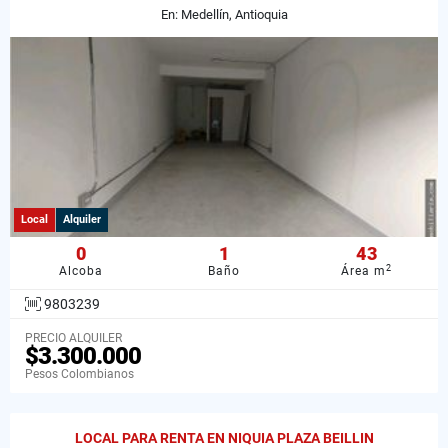
En: Medellín, Antioquia
Local
Alquiler
0
1
43
2
Alcoba
Baño
Área m
9803239
PRECIO ALQUILER
$3.300.000
Pesos Colombianos
LOCAL PARA RENTA EN NIQUIA PLAZA BEILLIN