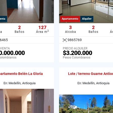
enta
Apartamento
Alquiler
2
127
3
2
2
ba
Baños
Área m
Alcoba
Baños
Á
6465
9865769
 VENTA
PRECIO ALQUILER
0.000.000
$3.200.000
Colombianos
Pesos Colombianos
artamento Belén La Gloria
Lote / terreno Guarne Antio
En: Medellín, Antioquia
En: Medellín, Antioquia