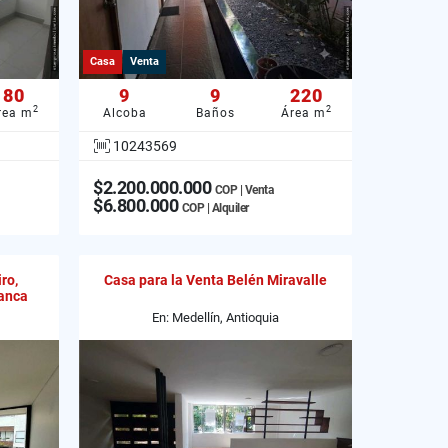
Casa
Venta
80
9
9
220
2
2
rea m
Alcoba
Baños
Área m
10243569
$2.200.000.000
COP | Venta
$6.800.000
COP | Alquiler
ro,
Casa para la Venta Belén Miravalle
anca
En: Medellín, Antioquia