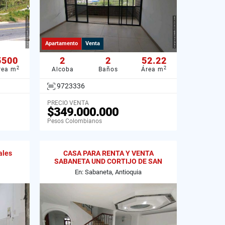
Apartamento
Venta
5500
2
2
52.22
2
2
rea m
Alcoba
Baños
Área m
9723336
PRECIO VENTA
$349.000.000
Pesos Colombianos
ales
CASA PARA RENTA Y VENTA
SABANETA UND CORTIJO DE SAN
JOSE LOMA SAN JOSE
En: Sabaneta, Antioquia