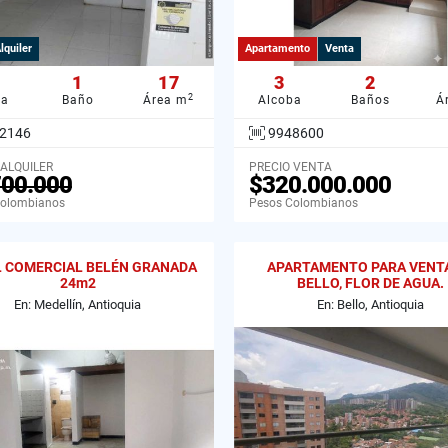
lquiler
Apartamento
Venta
1
17
3
2
2
ba
Baño
Área m
Alcoba
Baños
Á
2146
9948600
 ALQUILER
PRECIO VENTA
700.000
$320.000.000
Colombianos
Pesos Colombianos
 COMERCIAL BELÉN GRANADA
APARTAMENTO PARA VENT
24m2
BELLO, FLOR DE AGUA.
En: Medellín, Antioquia
En: Bello, Antioquia