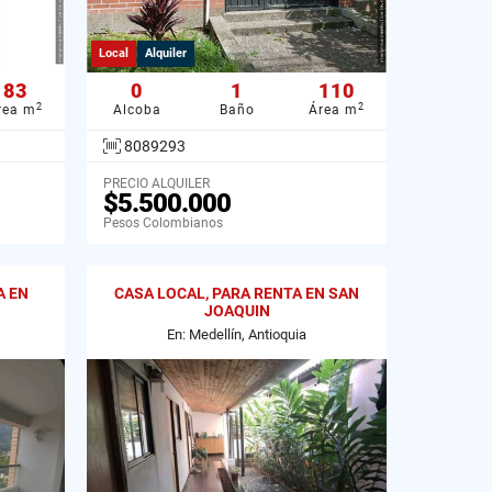
Local
Alquiler
83
0
1
110
2
2
rea m
Alcoba
Baño
Área m
8089293
PRECIO ALQUILER
$5.500.000
Pesos Colombianos
A EN
CASA LOCAL, PARA RENTA EN SAN
JOAQUIN
En: Medellín, Antioquia