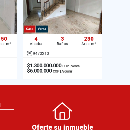
Casa
Venta
50
4
3
230
2
2
rea m
Alcoba
Baños
Área m
9470210
$1.300.000.000
COP | Venta
$6.000.000
COP | Alquiler
N
Oferte su inmueble