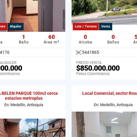
nto
Alquiler
Lote / Terreno
Venta
1
60
0
0
2
ba
Baño
Área m
Alcoba
Baños
Á
4176
5441865
 ALQUILER
PRECIO VENTA
900.000
$850.000.000
Colombianos
Pesos Colombianos
 BELEN PARQUE 100m2 cerca
Local Comercial, sector Ros
estacion metroplus
En: Medellín, Antioquia
En: Medellín, Antioquia