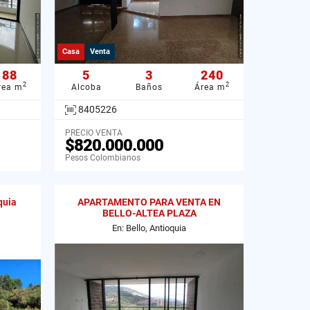
Casa
Venta
88
5
3
240
2
2
rea m
Alcoba
Baños
Área m
8405226
PRECIO VENTA
$820.000.000
Pesos Colombianos
quia
APARTAMENTO PARA VENTA EN
BELLO-ALTEA PLAZA
En: Bello, Antioquia