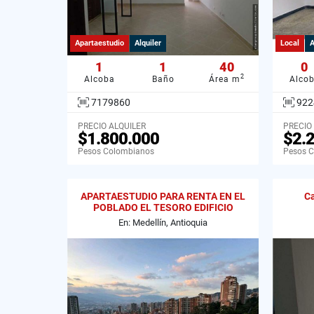
Apartaestudio
Alquiler
Local
A
1
1
40
0
2
Alcoba
Baño
Área m
Alco
7179860
922
PRECIO ALQUILER
PRECIO
$1.800.000
$2.
Pesos Colombianos
Pesos 
APARTAESTUDIO PARA RENTA EN EL
Ca
POBLADO EL TESORO EDIFICIO
OSLO.
En: Medellín, Antioquia