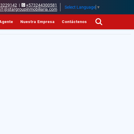
73229142
|
+573244300581
Select Language
▼
l1@stargroupinmobiliaria.com
Agente
Nuestra Empresa
Contáctenos