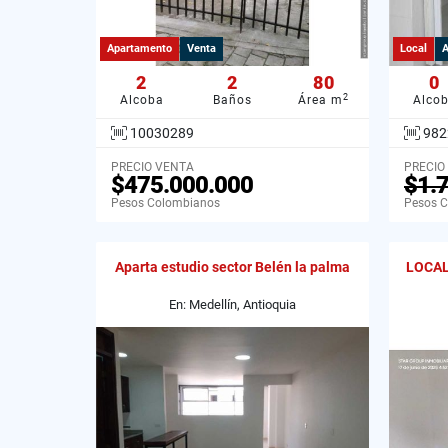
Apartamento
Venta
Local
A
2
2
80
0
2
Alcoba
Baños
Área m
Alco
10030289
982
PRECIO VENTA
PRECIO
$475.000.000
$1.
Pesos Colombianos
Pesos 
Aparta estudio sector Belén la palma
LOCAL
En: Medellín, Antioquia