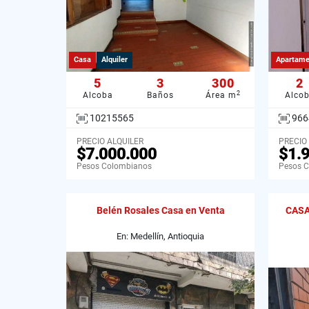
Casa
Alquiler
Apartame
5
3
300
2
2
Alcoba
Baños
Área m
Alco
10215565
966
PRECIO ALQUILER
PRECIO
$7.000.000
$1.
Pesos Colombianos
Pesos 
Belén Rosales Casa en Venta
CASA
En: Medellín, Antioquia