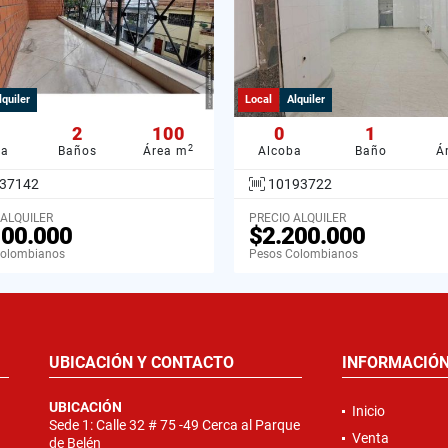
lquiler
Local
Alquiler
2
100
0
1
2
ba
Baños
Área m
Alcoba
Baño
Á
37142
10193722
 ALQUILER
PRECIO ALQUILER
100.000
$2.200.000
Colombianos
Pesos Colombianos
UBICACIÓN Y CONTACTO
INFORMACIÓ
UBICACIÓN
Inicio
Sede 1: Calle 32 # 75 -49 Cerca al Parque
Venta
de Belén