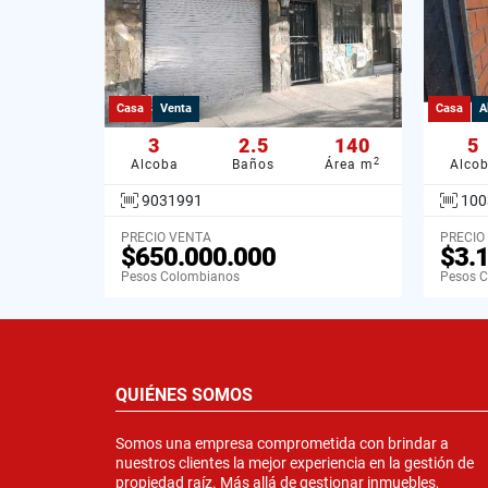
Casa
Venta
Casa
A
3
2.5
140
5
2
Alcoba
Baños
Área m
Alco
9031991
100
PRECIO VENTA
PRECIO
$650.000.000
$3.
Pesos Colombianos
Pesos 
QUIÉNES SOMOS
Somos una empresa comprometida con brindar a
nuestros clientes la mejor experiencia en la gestión de
propiedad raíz. Más allá de gestionar inmuebles,