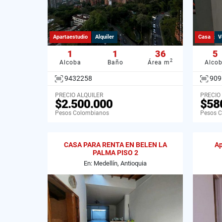
Apartaestudio
Alquiler
Casa
V
1
1
36
5
2
Alcoba
Baño
Área m
Alco
9432258
909
PRECIO ALQUILER
PRECIO
$2.500.000
$58
Pesos Colombianos
Pesos 
CASA PARA RENTA EN BELEN LA
Ap
PALMA PISO 2
En: Medellín, Antioquia