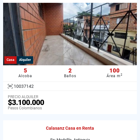
Casa
Alquiler
5
2
100
2
Alcoba
Baños
Área m
10037142
PRECIO ALQUILER
$3.100.000
Pesos Colombianos
Calasanz Casa en Renta
En: Medellín, Antioquia