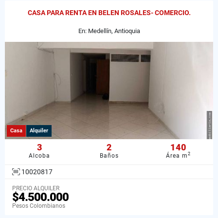
CASA PARA RENTA EN BELEN ROSALES- COMERCIO.
En: Medellín, Antioquia
Casa
Alquiler
3
2
140
2
Alcoba
Baños
Área m
10020817
PRECIO ALQUILER
$4.500.000
Pesos Colombianos