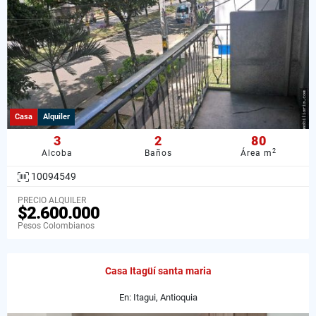
Casa
Alquiler
3
2
80
2
Alcoba
Baños
Área m
10094549
PRECIO ALQUILER
$2.600.000
Pesos Colombianos
Casa Itagüí santa maria
En: Itagui, Antioquia