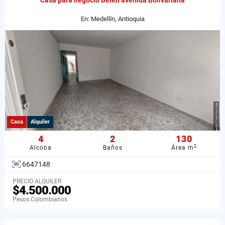
Casa para negocio Belén avenida Bolivariana
En: Medellín, Antioquia
Casa
Alquiler
4
2
130
2
Alcoba
Baños
Área m
6647148
PRECIO ALQUILER
$4.500.000
Pesos Colombianos