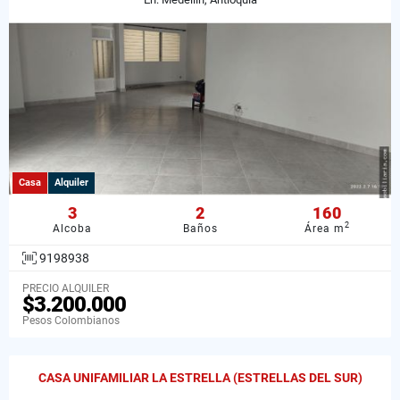
Casa
Alquiler
3
2
160
2
Alcoba
Baños
Área m
9198938
PRECIO ALQUILER
$3.200.000
Pesos Colombianos
CASA UNIFAMILIAR LA ESTRELLA (ESTRELLAS DEL SUR)