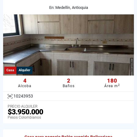
En: Medellín, Antioquia
Casa
Alquiler
4
2
180
2
Alcoba
Baños
Área m
10243953
PRECIO ALQUILER
$3.950.000
Pesos Colombianos