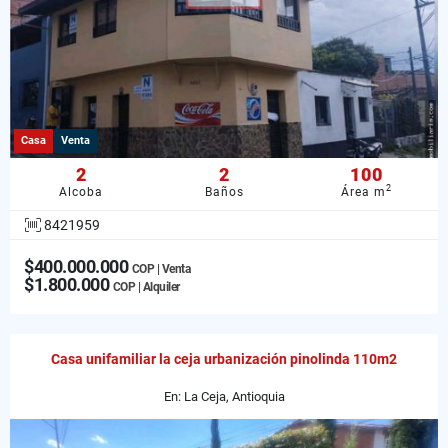
Casa
Venta
2
2
100
2
Alcoba
Baños
Área m
8421959
$400.000.000
COP | Venta
$1.800.000
COP | Alquiler
Casa unifamiliar la ceja urbanización pinolinda 110m2
En: La Ceja, Antioquia