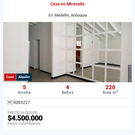
Casa en Miravalle
En: Medellín, Antioquia
Casa
Alquiler
5
4
220
2
Alcoba
Baños
Área m
9085227
PRECIO ALQUILER
$4.500.000
Pesos Colombianos