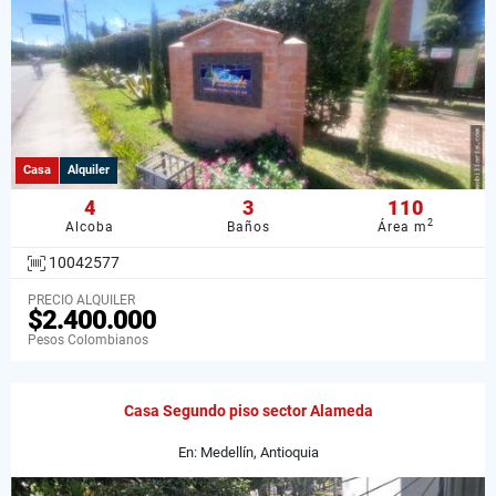
Casa
Alquiler
4
3
110
2
Alcoba
Baños
Área m
10042577
PRECIO ALQUILER
$2.400.000
Pesos Colombianos
Casa Segundo piso sector Alameda
En: Medellín, Antioquia