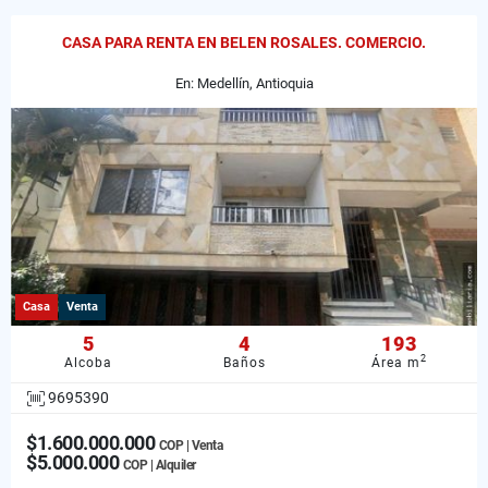
CASA PARA RENTA EN BELEN ROSALES. COMERCIO.
En: Medellín, Antioquia
Casa
Venta
5
4
193
2
Alcoba
Baños
Área m
9695390
$1.600.000.000
COP | Venta
$5.000.000
COP | Alquiler