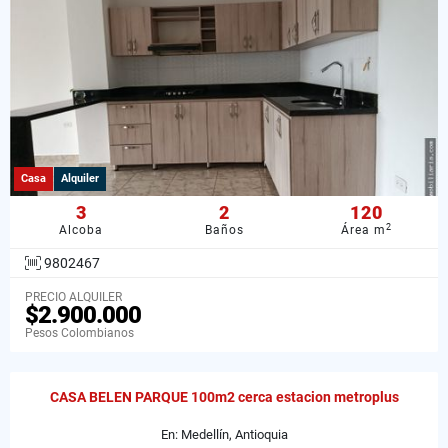
Casa
Alquiler
3
2
120
2
Alcoba
Baños
Área m
9802467
PRECIO ALQUILER
$2.900.000
Pesos Colombianos
CASA BELEN PARQUE 100m2 cerca estacion metroplus
En: Medellín, Antioquia