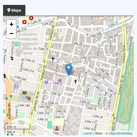
Mapa
+
−
200 m
500 ft
Leaflet
| Wasi - ©
OpenStreetMap