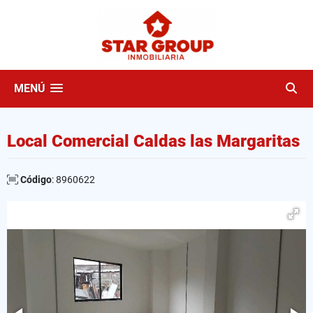
MENÚ
Local Comercial Caldas las Margaritas
Código
: 8960622