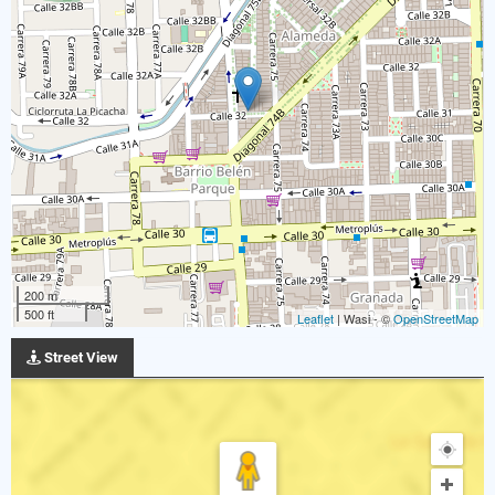
200 m
500 ft
Leaflet
| Wasi - ©
OpenStreetMap
Street View