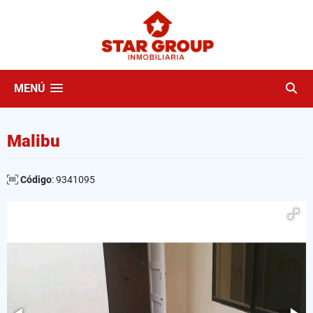
MENÚ
Malibu
Código
: 9341095