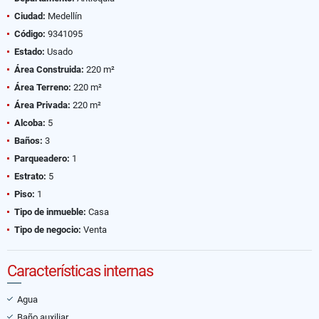
Ciudad:
Medellín
Código:
9341095
Estado:
Usado
Área Construida:
220 m²
Área Terreno:
220 m²
Área Privada:
220 m²
Alcoba:
5
Baños:
3
Parqueadero:
1
Estrato:
5
Piso:
1
Tipo de inmueble:
Casa
Tipo de negocio:
Venta
Características internas
Agua
Baño auxiliar