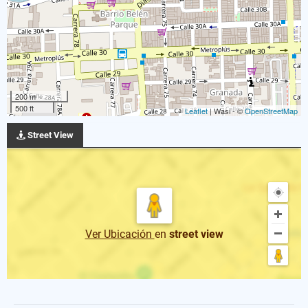
200 m
500 ft
Leaflet
| Wasi - ©
OpenStreetMap
Street View
Ver Ubicación
en
street view