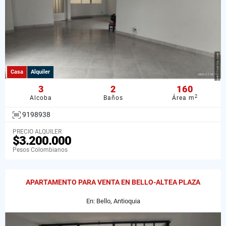
Casa
Alquiler
3
2
160
2
Alcoba
Baños
Área m
9198938
PRECIO ALQUILER
$3.200.000
Pesos Colombianos
APARTAMENTO PARA VENTA EN BELLO-ALTEA PLAZA
En: Bello, Antioquia