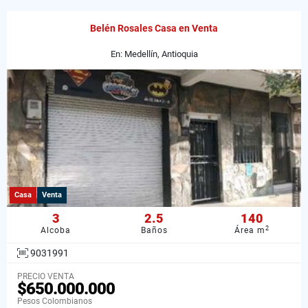
Belén Rosales Casa en Venta
En: Medellín, Antioquia
Casa
Venta
3
2.5
140
2
Alcoba
Baños
Área m
9031991
PRECIO VENTA
$650.000.000
Pesos Colombianos