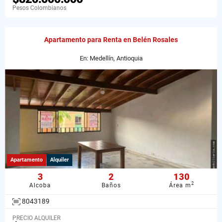
Pesos Colombianos
Apartamento para Renta en Belén Rosales
En: Medellín, Antioquia
Apartamento
Alquiler
3
2
130
2
Alcoba
Baños
Área m
8043189
PRECIO ALQUILER