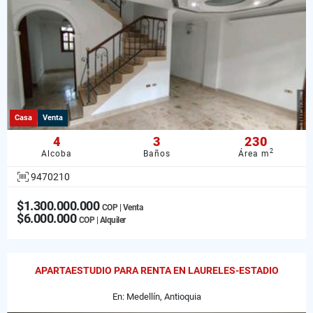
Casa
Venta
4
3
230
2
Alcoba
Baños
Área m
9470210
$1.300.000.000
COP | Venta
$6.000.000
COP | Alquiler
APARTAESTUDIO PARA RENTA EN LAURELES-ESTADIO
En: Medellín, Antioquia