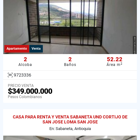
Apartamento
Venta
2
2
52.22
2
Alcoba
Baños
Área m
9723336
PRECIO VENTA
$349.000.000
Pesos Colombianos
CASA PARA RENTA Y VENTA SABANETA UND CORTIJO DE
SAN JOSE LOMA SAN JOSE
En: Sabaneta, Antioquia