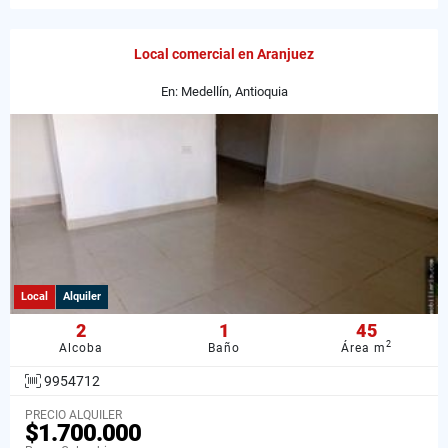
Local comercial en Aranjuez
En: Medellín, Antioquia
Local
Alquiler
2
1
45
2
Alcoba
Baño
Área m
9954712
PRECIO ALQUILER
$1.700.000