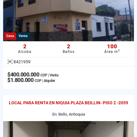
Casa
Venta
2
2
100
2
Alcoba
Baños
Área m
8421959
$400.000.000
COP | Venta
$1.800.000
COP | Alquiler
LOCAL PARA RENTA EN NIQUIA PLAZA BEILLIN- PISO 2 -2059
En: Bello, Antioquia