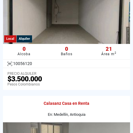
Local
Alquiler
0
0
21
2
Alcoba
Baños
Área m
10056120
PRECIO ALQUILER
$3.500.000
Pesos Colombianos
Calasanz Casa en Renta
En: Medellín, Antioquia