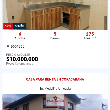
Casa
Alquiler
6
5
275
2
Alcoba
Baños
Área m
9651860
PRECIO ALQUILER
$10.000.000
Pesos Colombianos
CASA PARA RENTA EN COPACABANA
En: Medellín, Antioquia