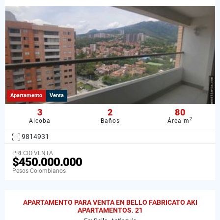
Apartamento
Venta
3
2
80
2
Alcoba
Baños
Área m
9814931
PRECIO VENTA
$450.000.000
Pesos Colombianos
APARTAMENTO PARA VENTA EN BELLO FABRICATO AKI
APARTAMENTOS. 21