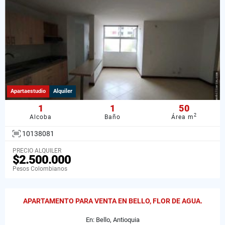
Apartaestudio
Alquiler
1
1
50
2
Alcoba
Baño
Área m
10138081
PRECIO ALQUILER
$2.500.000
Pesos Colombianos
APARTAMENTO PARA VENTA EN BELLO, FLOR DE AGUA.
En: Bello, Antioquia