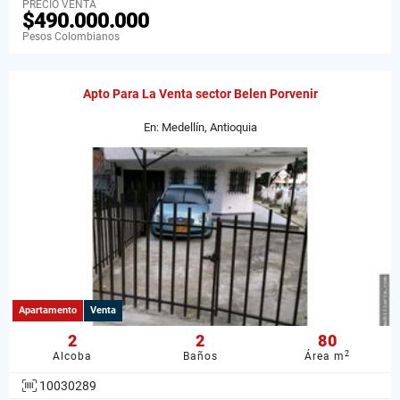
PRECIO VENTA
$490.000.000
Pesos Colombianos
Apto Para La Venta sector Belen Porvenir
En: Medellín, Antioquia
Apartamento
Venta
2
2
80
2
Alcoba
Baños
Área m
10030289