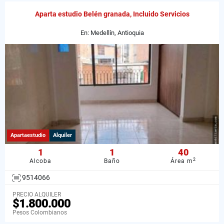
Aparta estudio Belén granada, Incluido Servicios
En: Medellín, Antioquia
Apartaestudio
Alquiler
1
1
40
2
Alcoba
Baño
Área m
9514066
PRECIO ALQUILER
$1.800.000
Pesos Colombianos