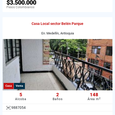
$3.500.000
Pesos Colombianos
Casa Local sector Belén Parque
En: Medellín, Antioquia
Casa
Venta
5
2
148
2
Alcoba
Baños
Área m
9887054