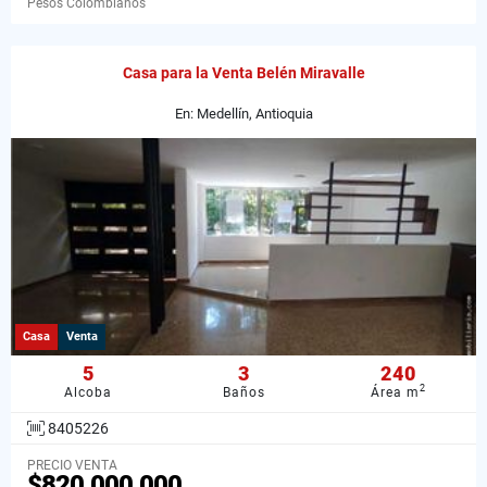
Pesos Colombianos
Casa para la Venta Belén Miravalle
En: Medellín, Antioquia
Casa
Venta
5
3
240
2
Alcoba
Baños
Área m
8405226
PRECIO VENTA
$820.000.000