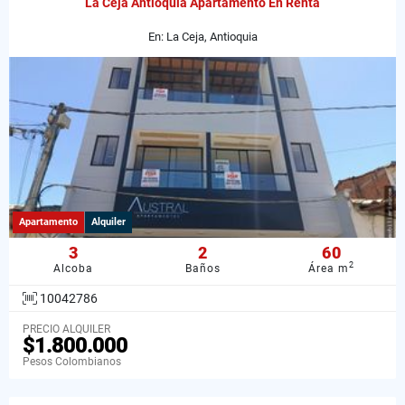
La Ceja Antioquia Apartamento En Renta
En: La Ceja, Antioquia
Apartamento
Alquiler
3
2
60
2
Alcoba
Baños
Área m
10042786
PRECIO ALQUILER
$1.800.000
Pesos Colombianos