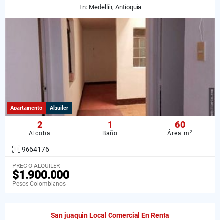
En: Medellín, Antioquia
Apartamento
Alquiler
2
1
60
2
Alcoba
Baño
Área m
9664176
PRECIO ALQUILER
$1.900.000
Pesos Colombianos
San juaquin Local Comercial En Renta