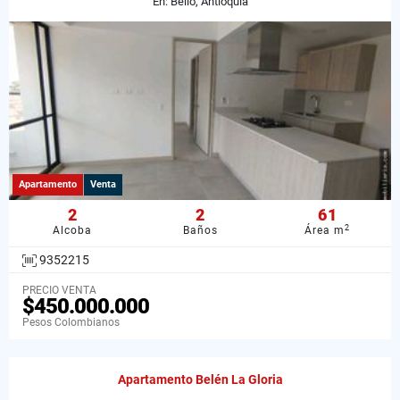
En: Bello, Antioquia
Apartamento
Venta
2
2
61
2
Alcoba
Baños
Área m
9352215
PRECIO VENTA
$450.000.000
Pesos Colombianos
Apartamento Belén La Gloria