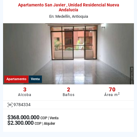
Apartamento San Javier , Unidad Residencial Nueva
Andalucía
En: Medellín, Antioquia
Apartamento
Venta
3
2
70
2
Alcoba
Baños
Área m
9784334
$368.000.000
COP | Venta
$2.300.000
COP | Alquiler