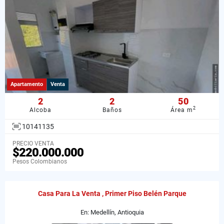
Apartamento
Venta
2
2
50
2
Alcoba
Baños
Área m
10141135
PRECIO VENTA
$220.000.000
Pesos Colombianos
Casa Para La Venta , Primer Piso Belén Parque
En: Medellín, Antioquia