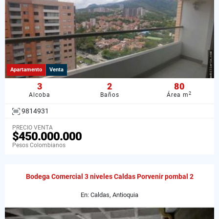
Apartamento
Venta
3
2
80
2
Alcoba
Baños
Área m
9814931
PRECIO VENTA
$450.000.000
Pesos Colombianos
Bodega Comercial 3 niveles Caldas Porvenir pombal 2
En: Caldas, Antioquia