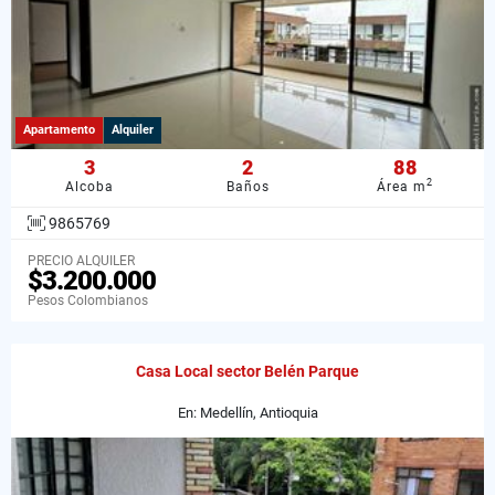
Apartamento
Alquiler
3
2
88
2
Alcoba
Baños
Área m
9865769
PRECIO ALQUILER
$3.200.000
Pesos Colombianos
Casa Local sector Belén Parque
En: Medellín, Antioquia