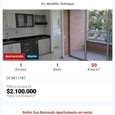
En: Medellín, Antioquia
Apartaestudio
Alquiler
1
1
50
2
Alcoba
Baño
Área m
9611787
PRECIO ALQUILER
$2.100.000
Pesos Colombianos
Belén San Bernardo Apartamento en venta