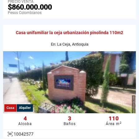
PRECIO VENTA
$860.000.000
Pesos Colombianos
Casa unifamiliar la ceja urbanización pinolinda 110m2
En: La Ceja, Antioquia
Casa
Alquiler
4
3
110
2
Alcoba
Baños
Área m
10042577