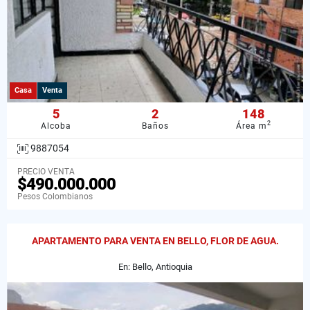
Casa
Venta
5
2
148
2
Alcoba
Baños
Área m
9887054
PRECIO VENTA
$490.000.000
Pesos Colombianos
APARTAMENTO PARA VENTA EN BELLO, FLOR DE AGUA.
En: Bello, Antioquia