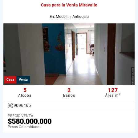
Casa para la Venta Miravalle
En: Medellín, Antioquia
Casa
Venta
5
2
127
2
Alcoba
Baños
Área m
9096465
PRECIO VENTA
$580.000.000
Pesos Colombianos