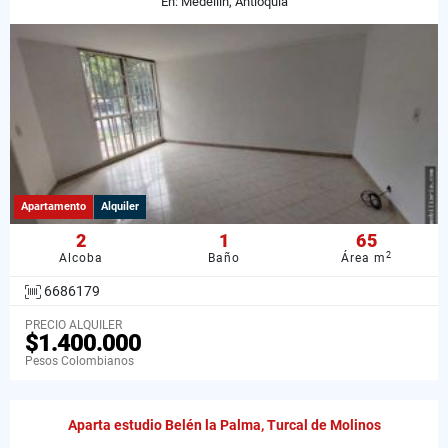
En: Medellín, Antioquia
Apartamento
Alquiler
2
1
65
2
Alcoba
Baño
Área m
6686179
PRECIO ALQUILER
$1.400.000
Pesos Colombianos
Aparta estudio Belén la Palma, Turcal de Molinos