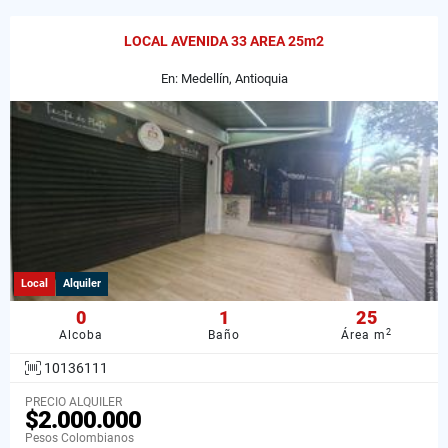
LOCAL AVENIDA 33 AREA 25m2
En: Medellín, Antioquia
Local
Alquiler
0
1
25
2
Alcoba
Baño
Área m
10136111
PRECIO ALQUILER
$2.000.000
Pesos Colombianos