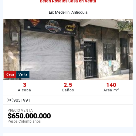
Belén Rosales Casa en Venta
En: Medellín, Antioquia
Casa
Venta
3
2.5
140
2
Alcoba
Baños
Área m
9031991
PRECIO VENTA
$650.000.000
Pesos Colombianos