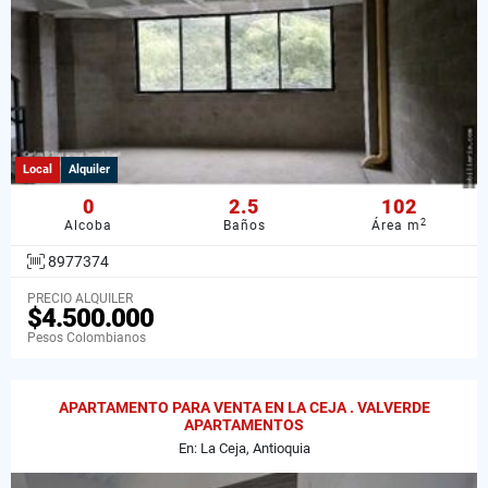
Local
Alquiler
0
2.5
102
2
Alcoba
Baños
Área m
8977374
PRECIO ALQUILER
$4.500.000
Pesos Colombianos
APARTAMENTO PARA VENTA EN LA CEJA . VALVERDE
APARTAMENTOS
En: La Ceja, Antioquia