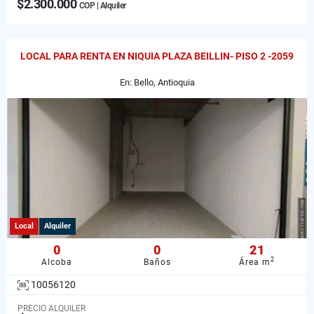
$2.300.000
COP | Alquiler
LOCAL PARA RENTA EN NIQUIA PLAZA BEILLIN- PISO 2 -2059
En: Bello, Antioquia
Local
Alquiler
0
0
21
2
Alcoba
Baños
Área m
10056120
PRECIO ALQUILER