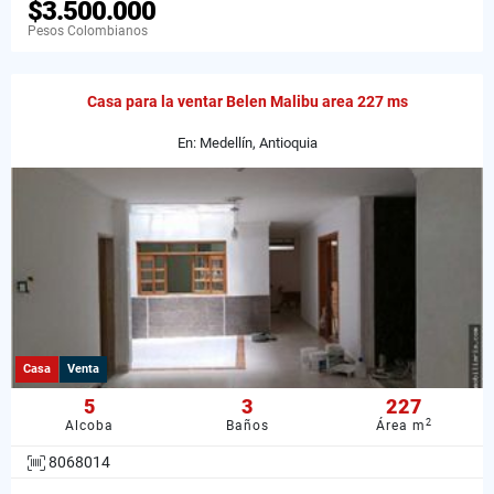
$3.500.000
Pesos Colombianos
Casa para la ventar Belen Malibu area 227 ms
En: Medellín, Antioquia
Casa
Venta
5
3
227
2
Alcoba
Baños
Área m
8068014