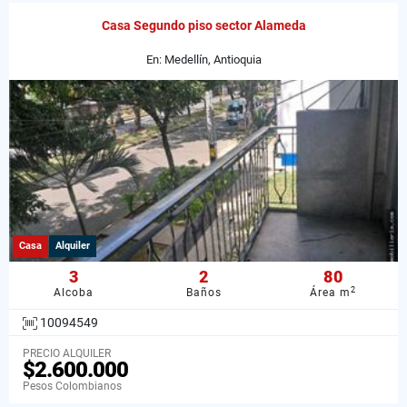
Casa Segundo piso sector Alameda
En: Medellín, Antioquia
Casa
Alquiler
3
2
80
2
Alcoba
Baños
Área m
10094549
PRECIO ALQUILER
$2.600.000
Pesos Colombianos