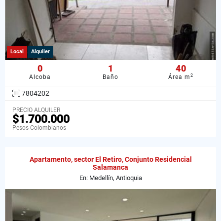
Local
Alquiler
0
1
40
2
Alcoba
Baño
Área m
7804202
PRECIO ALQUILER
$1.700.000
Pesos Colombianos
Apartamento, sector El Retiro, Conjunto Residencial
Salamanca
En: Medellín, Antioquia