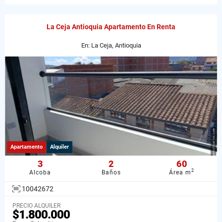
La Ceja Antioquia Apartamento En Renta
En: La Ceja, Antioquia
Apartamento
Alquiler
3
2
60
2
Alcoba
Baños
Área m
10042672
PRECIO ALQUILER
$1.800.000