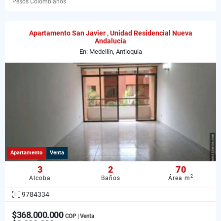
Pesos Colombianos
Apartamento San Javier , Unidad Residencial Nueva
Andalucía
En: Medellín, Antioquia
Apartamento
Venta
3
2
70
2
Alcoba
Baños
Área m
9784334
$368.000.000
COP | Venta