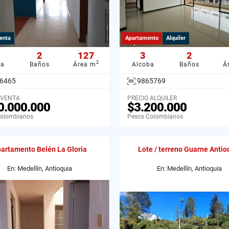
enta
Apartamento
Alquiler
2
127
3
2
2
ba
Baños
Área m
Alcoba
Baños
Á
6465
9865769
 VENTA
PRECIO ALQUILER
0.000.000
$3.200.000
Colombianos
Pesos Colombianos
artamento Belén La Gloria
Lote / terreno Guarne Antio
En: Medellín, Antioquia
En: Medellín, Antioquia