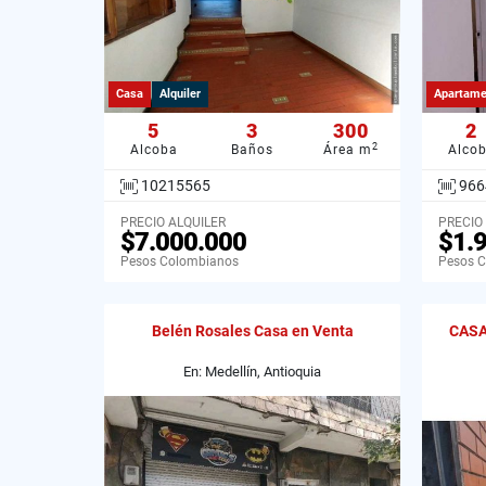
Casa
Alquiler
Apartame
5
3
300
2
2
Alcoba
Baños
Área m
Alco
10215565
966
PRECIO ALQUILER
PRECIO
$7.000.000
$1.
Pesos Colombianos
Pesos 
Belén Rosales Casa en Venta
CASA
En: Medellín, Antioquia