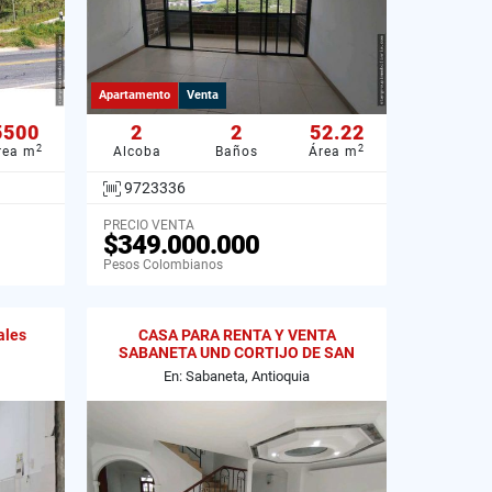
Apartamento
Venta
5500
2
2
52.22
2
2
rea m
Alcoba
Baños
Área m
9723336
PRECIO VENTA
$349.000.000
Pesos Colombianos
ales
CASA PARA RENTA Y VENTA
SABANETA UND CORTIJO DE SAN
JOSE LOMA SAN JOSE
En: Sabaneta, Antioquia