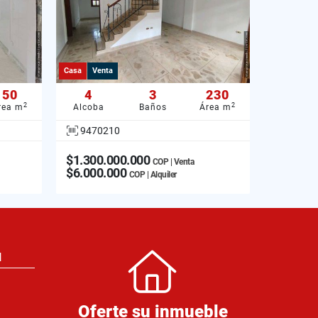
Casa
Venta
50
4
3
230
2
2
rea m
Alcoba
Baños
Área m
9470210
$1.300.000.000
COP | Venta
$6.000.000
COP | Alquiler
N
Oferte su inmueble