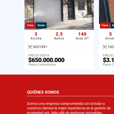
Casa
Venta
Casa
A
3
2.5
140
5
2
Alcoba
Baños
Área m
Alco
9031991
100
PRECIO VENTA
PRECIO
$650.000.000
$3.
Pesos Colombianos
Pesos 
QUIÉNES SOMOS
Somos una empresa comprometida con brindar a
nuestros clientes la mejor experiencia en la gestión de
propiedad raíz. Más allá de gestionar inmuebles,