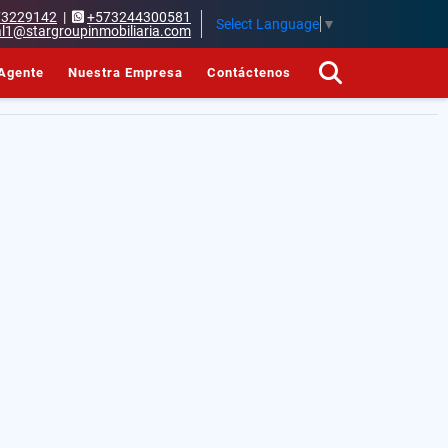
73229142
|
+573244300581
Select Language
▼
l1@stargroupinmobiliaria.com
Agente
Nuestra Empresa
Contáctenos