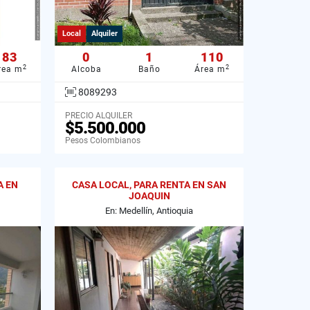
Local
Alquiler
83
0
1
110
2
2
rea m
Alcoba
Baño
Área m
8089293
PRECIO ALQUILER
$5.500.000
Pesos Colombianos
A EN
CASA LOCAL, PARA RENTA EN SAN
JOAQUIN
En: Medellín, Antioquia