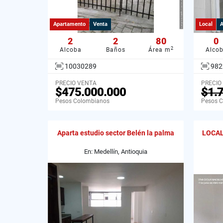
Apartamento
Venta
Local
A
2
2
80
0
2
Alcoba
Baños
Área m
Alco
10030289
982
PRECIO VENTA
PRECIO
$475.000.000
$1.
Pesos Colombianos
Pesos 
Aparta estudio sector Belén la palma
LOCAL
En: Medellín, Antioquia