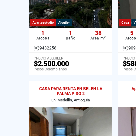
Apartaestudio
Alquiler
Casa
V
1
1
36
5
2
Alcoba
Baño
Área m
Alco
9432258
909
PRECIO ALQUILER
PRECIO
$2.500.000
$58
Pesos Colombianos
Pesos 
CASA PARA RENTA EN BELEN LA
Ap
PALMA PISO 2
En: Medellín, Antioquia