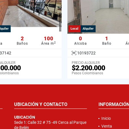
lquiler
Local
Alquiler
2
100
0
1
2
ba
Baños
Área m
Alcoba
Baño
Á
37142
10193722
 ALQUILER
PRECIO ALQUILER
100.000
$2.200.000
Colombianos
Pesos Colombianos
UBICACIÓN Y CONTACTO
INFORMACIÓ
UBICACIÓN
Inicio
Sede 1: Calle 32 # 75 -49 Cerca al Parque
Venta
de Belén