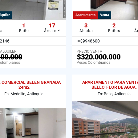
lquiler
Apartamento
Venta
1
17
3
2
2
ba
Baño
Área m
Alcoba
Baños
Á
2146
9948600
 ALQUILER
PRECIO VENTA
700.000
$320.000.000
Colombianos
Pesos Colombianos
 COMERCIAL BELÉN GRANADA
APARTAMENTO PARA VENT
24m2
BELLO, FLOR DE AGUA.
En: Medellín, Antioquia
En: Bello, Antioquia