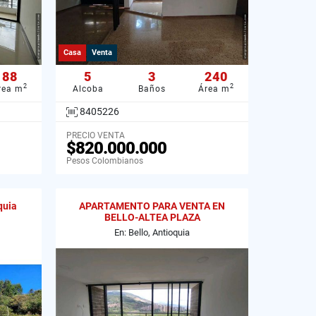
Casa
Venta
88
5
3
240
2
2
rea m
Alcoba
Baños
Área m
8405226
PRECIO VENTA
$820.000.000
Pesos Colombianos
quia
APARTAMENTO PARA VENTA EN
BELLO-ALTEA PLAZA
En: Bello, Antioquia