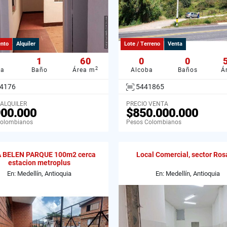
nto
Alquiler
Lote / Terreno
Venta
1
60
0
0
2
ba
Baño
Área m
Alcoba
Baños
Á
4176
5441865
 ALQUILER
PRECIO VENTA
900.000
$850.000.000
Colombianos
Pesos Colombianos
 BELEN PARQUE 100m2 cerca
Local Comercial, sector Ros
estacion metroplus
En: Medellín, Antioquia
En: Medellín, Antioquia