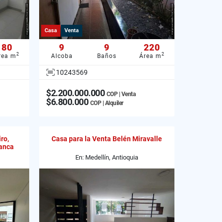
Casa
Venta
80
9
9
220
2
2
rea m
Alcoba
Baños
Área m
10243569
$2.200.000.000
COP | Venta
$6.800.000
COP | Alquiler
ro,
Casa para la Venta Belén Miravalle
anca
En: Medellín, Antioquia