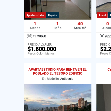
Apartaestudio
Alquiler
Local
A
1
1
40
0
2
Alcoba
Baño
Área m
Alco
7179860
922
PRECIO ALQUILER
PRECIO
$1.800.000
$2.
Pesos Colombianos
Pesos 
APARTAESTUDIO PARA RENTA EN EL
Ca
POBLADO EL TESORO EDIFICIO
OSLO.
En: Medellín, Antioquia