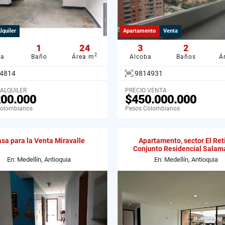
lquiler
Apartamento
Venta
1
24
3
2
2
ba
Baño
Área m
Alcoba
Baños
Á
4814
9814931
 ALQUILER
PRECIO VENTA
200.000
$450.000.000
Colombianos
Pesos Colombianos
sa para la Venta Miravalle
Apartamento, sector El Reti
Conjunto Residencial Salam
En: Medellín, Antioquia
En: Medellín, Antioquia