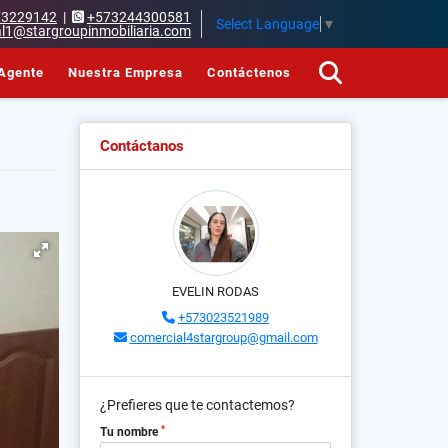
73229142
|
+573244300581
Select Language
▼
l1@stargroupinmobiliaria.com
Agente
Nuestra Empresa
Contáctenos
Contáctanos
EVELIN RODAS
+573023521989
comercial4stargroup@gmail.com
¿Prefieres que te contactemos?
*
Tu nombre