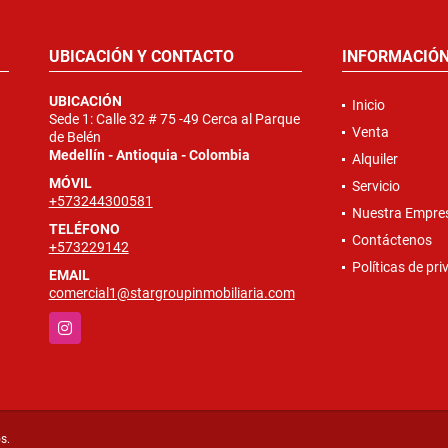
UBICACIÓN Y CONTACTO
INFORMACIÓ
UBICACIÓN
Inicio
Sede 1: Calle 32 # 75 -49 Cerca al Parque
Venta
de Belén
Medellín - Antioquia - Colombia
Alquiler
MÓVIL
Servicio
+573244300581
Nuestra Empre
TELÉFONO
Contáctenos
+573229142
Políticas de pr
EMAIL
comercial1@stargroupinmobiliaria.com
Instagram
s.