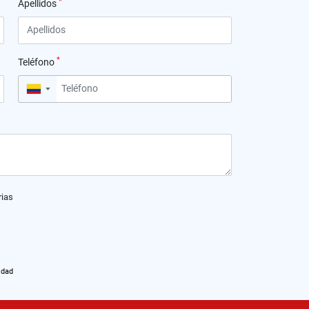
*
Apellidos
*
Teléfono
▼
rias
idad