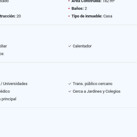
sado
Área Construida:
182 m²
Baños:
2
trucción:
20
Tipo de inmueble:
Casa
liar
Calentador
os
 / Universidades
Trans. público cercano
Médico
Cerca a Jardines y Colegios
 principal