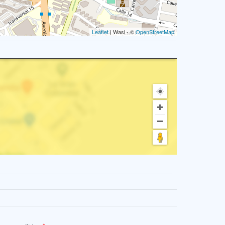
Leaflet
| Wasi - ©
OpenStreetMap