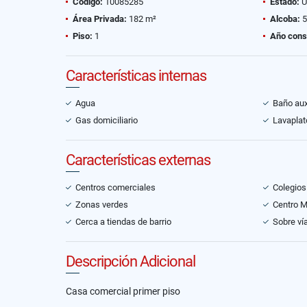
Código:
10085285
Estado:
U
Área Privada:
182 m²
Alcoba:
5
Piso:
1
Año cons
Características internas
Agua
Baño auxi
Gas domiciliario
Lavaplat
Características externas
Centros comerciales
Colegios
Zonas verdes
Centro 
Cerca a tiendas de barrio
Sobre vía
Descripción Adicional
Casa comercial primer piso