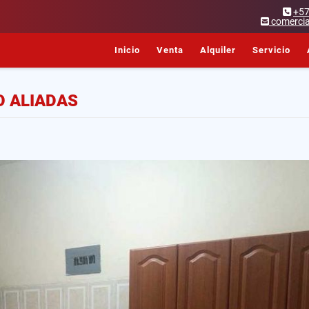
+5
comercia
Inicio
Venta
Alquiler
Servicio
O ALIADAS