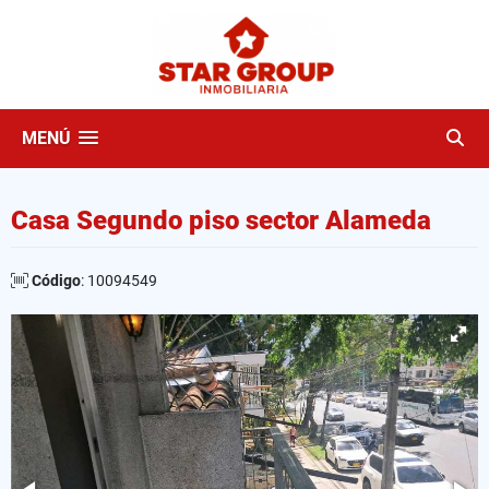
MENÚ
Casa Segundo piso sector Alameda
Código
: 10094549