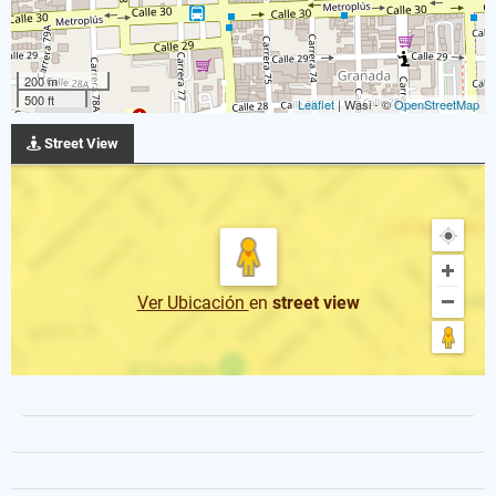
200 m
500 ft
Leaflet
| Wasi - ©
OpenStreetMap
Street View
Ver Ubicación
en
street view