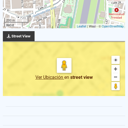
200 m
500 ft
Leaflet
| Wasi - ©
OpenStreetMap
Street View
Ver Ubicación
en
street view