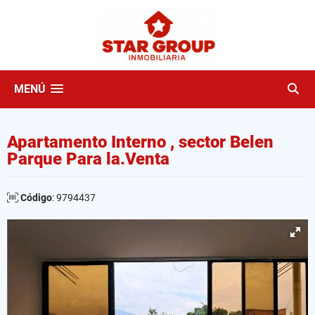
MENÚ
Apartamento Interno , sector Belen
Parque Para la.Venta
Código
: 9794437