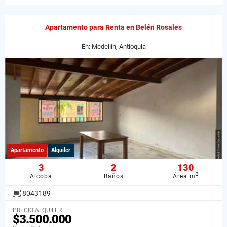
Apartamento para Renta en Belén Rosales
En: Medellín, Antioquia
Apartamento
Alquiler
3
2
130
2
Alcoba
Baños
Área m
8043189
PRECIO ALQUILER
$3.500.000