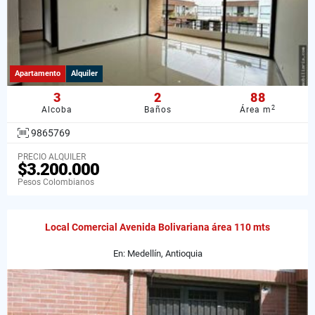
Apartamento
Alquiler
3
2
88
2
Alcoba
Baños
Área m
9865769
PRECIO ALQUILER
$3.200.000
Pesos Colombianos
Local Comercial Avenida Bolivariana área 110 mts
En: Medellín, Antioquia