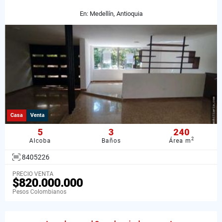
En: Medellín, Antioquia
Casa
Venta
5
3
240
2
Alcoba
Baños
Área m
8405226
PRECIO VENTA
$820.000.000
Pesos Colombianos