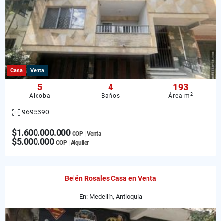
Casa
Venta
5
4
193
2
Alcoba
Baños
Área m
9695390
$1.600.000.000
COP | Venta
$5.000.000
COP | Alquiler
Belén Rosales Casa en Venta
En: Medellín, Antioquia