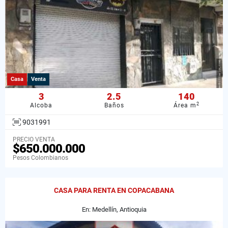
Casa
Venta
3
2.5
140
2
Alcoba
Baños
Área m
9031991
PRECIO VENTA
$650.000.000
Pesos Colombianos
CASA PARA RENTA EN COPACABANA
En: Medellín, Antioquia