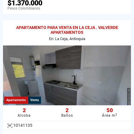
$1.370.000
Pesos Colombianos
APARTAMENTO PARA VENTA EN LA CEJA . VALVERDE
APARTAMENTOS
En: La Ceja, Antioquia
Apartamento
Venta
2
2
50
2
Alcoba
Baños
Área m
10141135