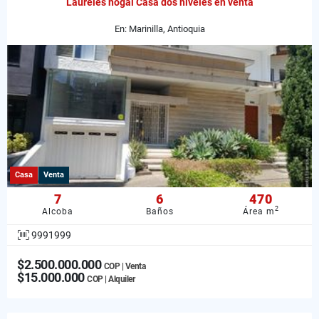
Laureles nogal Casa dos niveles en venta
En: Marinilla, Antioquia
Casa
Venta
7
6
470
2
Alcoba
Baños
Área m
9991999
$2.500.000.000
COP | Venta
$15.000.000
COP | Alquiler