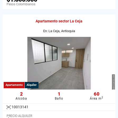
Pesos Colombianos
Apartamento sector La Ceja
En: La Ceja, Antioquia
Apartamento
Alquiler
2
1
60
2
Alcoba
Baño
Área m
10013141
PRECIO ALQUILER