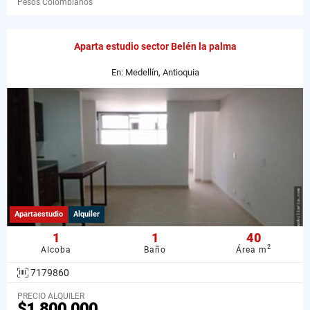
Pesos Colombianos
Aparta estudio sector Belén la palma
En: Medellín, Antioquia
Apartaestudio
Alquiler
1
1
40
2
Alcoba
Baño
Área m
7179860
PRECIO ALQUILER
$1.800.000