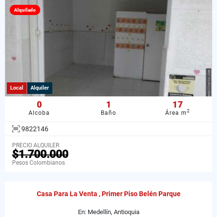
Alquilado
Local
Alquiler
0
1
17
2
Alcoba
Baño
Área m
9822146
PRECIO ALQUILER
$1.700.000
Pesos Colombianos
Casa Para La Venta , Primer Piso Belén Parque
En: Medellín, Antioquia