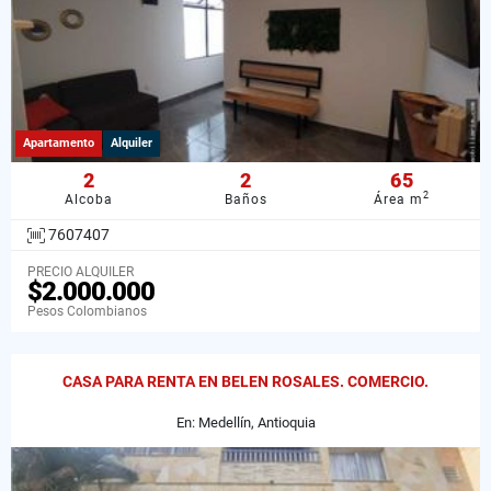
Apartamento
Alquiler
2
2
65
2
Alcoba
Baños
Área m
7607407
PRECIO ALQUILER
$2.000.000
Pesos Colombianos
CASA PARA RENTA EN BELEN ROSALES. COMERCIO.
En: Medellín, Antioquia