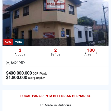
Casa
Venta
2
2
100
2
Alcoba
Baños
Área m
8421959
$400.000.000
COP | Venta
$1.800.000
COP | Alquiler
LOCAL PARA RENTA BELEN SAN BERNARDO.
En: Medellín, Antioquia