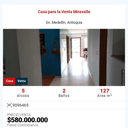
Casa para la Venta Miravalle
En: Medellín, Antioquia
Casa
Venta
5
2
127
2
Alcoba
Baños
Área m
9096465
PRECIO VENTA
$580.000.000
Pesos Colombianos