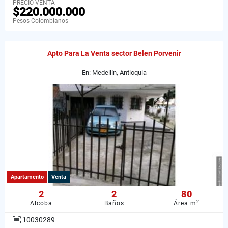
PRECIO VENTA
$220.000.000
Pesos Colombianos
Apto Para La Venta sector Belen Porvenir
En: Medellín, Antioquia
Apartamento
Venta
2
2
80
2
Alcoba
Baños
Área m
10030289