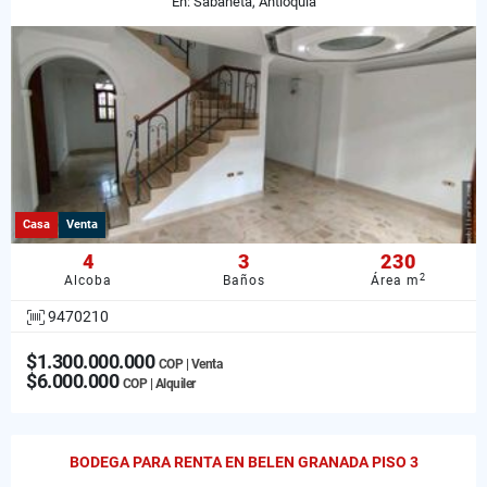
En: Sabaneta, Antioquia
Casa
Venta
4
3
230
2
Alcoba
Baños
Área m
9470210
$1.300.000.000
COP | Venta
$6.000.000
COP | Alquiler
BODEGA PARA RENTA EN BELEN GRANADA PISO 3