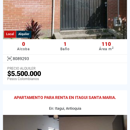
Local
Alquiler
0
1
110
2
Alcoba
Baño
Área m
8089293
PRECIO ALQUILER
$5.500.000
Pesos Colombianos
APARTAMENTO PARA RENTA EN ITAGUI SANTA MARIA.
En: Itagui, Antioquia