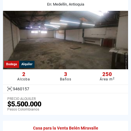
En: Medellín, Antioquia
Bodega
Alquiler
2
3
250
2
Alcoba
Baños
Área m
9460157
PRECIO ALQUILER
$5.500.000
Pesos Colombianos
Casa para la Venta Belén Miravalle