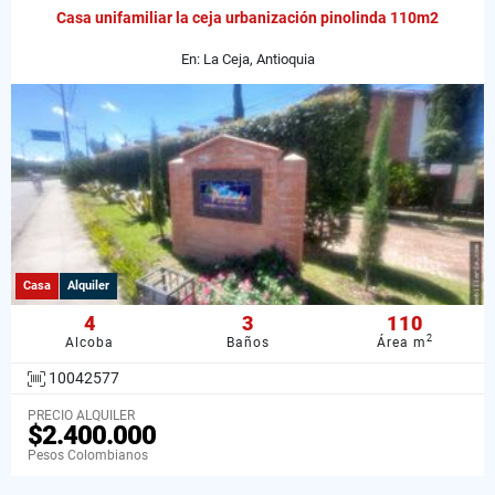
Casa unifamiliar la ceja urbanización pinolinda 110m2
En: La Ceja, Antioquia
Casa
Alquiler
4
3
110
2
Alcoba
Baños
Área m
10042577
PRECIO ALQUILER
$2.400.000
Pesos Colombianos