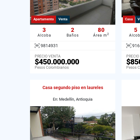
Apartamento
Venta
Casa
V
3
2
80
5
2
Alcoba
Baños
Área m
Alco
9814931
916
PRECIO VENTA
PRECIO
$450.000.000
$85
Pesos Colombianos
Pesos 
Casa segundo piso en laureles
En: Medellín, Antioquia