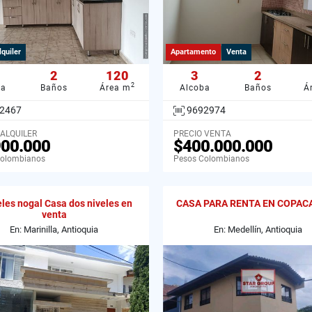
lquiler
Apartamento
Venta
2
120
3
2
2
ba
Baños
Área m
Alcoba
Baños
Á
2467
9692974
 ALQUILER
PRECIO VENTA
900.000
$400.000.000
Colombianos
Pesos Colombianos
les nogal Casa dos niveles en
CASA PARA RENTA EN COPAC
venta
En: Marinilla, Antioquia
En: Medellín, Antioquia