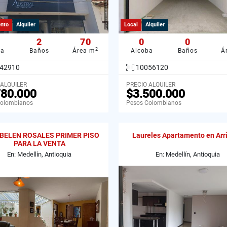
nto
Alquiler
Local
Alquiler
2
70
0
0
2
ba
Baños
Área m
Alcoba
Baños
Á
42910
10056120
 ALQUILER
PRECIO ALQUILER
780.000
$3.500.000
Colombianos
Pesos Colombianos
BELEN ROSALES PRIMER PISO
Laureles Apartamento en Arr
PARA LA VENTA
En: Medellín, Antioquia
En: Medellín, Antioquia