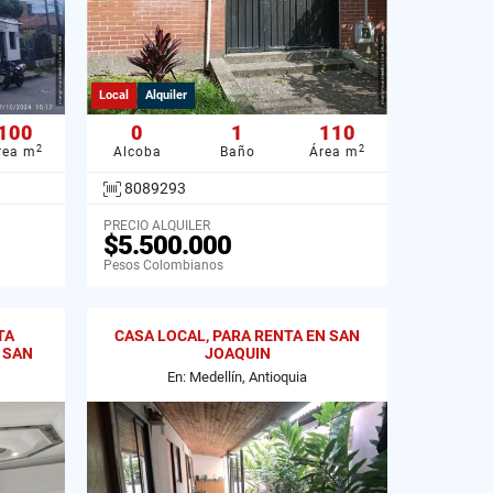
Local
Alquiler
100
0
1
110
2
2
rea m
Alcoba
Baño
Área m
8089293
PRECIO ALQUILER
$5.500.000
Pesos Colombianos
TA
CASA LOCAL, PARA RENTA EN SAN
 SAN
JOAQUIN
En: Medellín, Antioquia