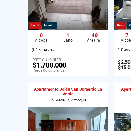
Local
Alquiler
Casa
V
0
1
40
7
2
Alcoba
Baño
Área m
Alco
7804202
999
PRECIO ALQUILER
$2.50
$1.700.000
$15.0
Pesos Colombianos
Apartamento Belén San Bernardo En
Apart
Venta
En: Medellín, Antioquia