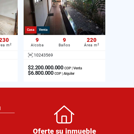
Casa
Venta
230
9
9
220
2
2
rea m
Alcoba
Baños
Área m
10243569
$2.200.000.000
COP | Venta
$6.800.000
COP | Alquiler
N
Oferte su inmueble