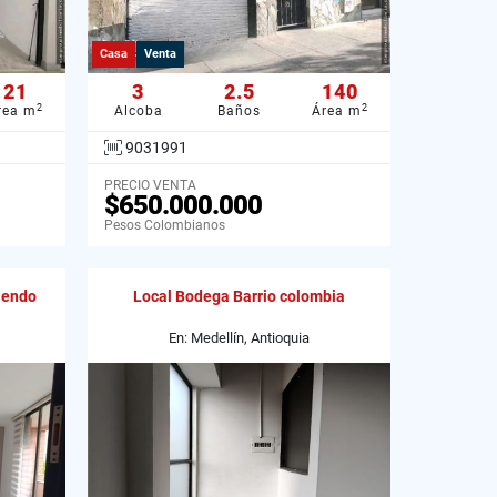
Casa
Venta
21
3
2.5
140
2
2
rea m
Alcoba
Baños
Área m
9031991
PRECIO VENTA
$650.000.000
Pesos Colombianos
iendo
Local Bodega Barrio colombia
En: Medellín, Antioquia