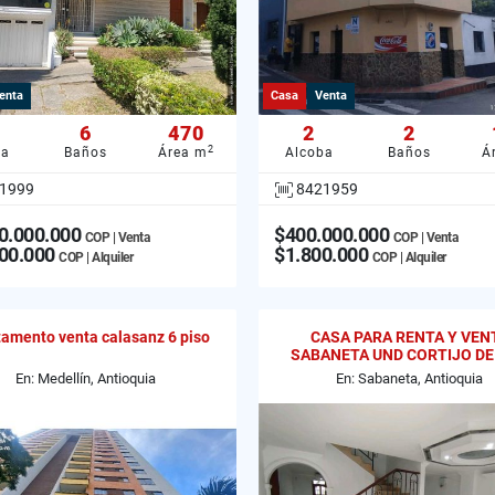
enta
Casa
Venta
6
470
2
2
2
ba
Baños
Área m
Alcoba
Baños
Á
1999
8421959
0.000.000
$400.000.000
COP | Venta
COP | Venta
00.000
$1.800.000
COP | Alquiler
COP | Alquiler
amento venta calasanz 6 piso
CASA PARA RENTA Y VEN
SABANETA UND CORTIJO DE
JOSE LOMA SAN JOSE
En: Medellín, Antioquia
En: Sabaneta, Antioquia