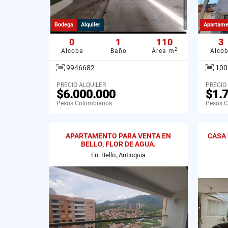
Bodega
Alquiler
Apartame
0
1
110
3
2
Alcoba
Baño
Área m
Alco
9946682
100
PRECIO ALQUILER
PRECIO
$6.000.000
$1.
Pesos Colombianos
Pesos 
APARTAMENTO PARA VENTA EN
CASA 
BELLO, FLOR DE AGUA.
En: Bello, Antioquia