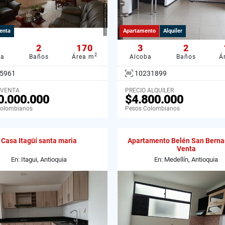
enta
Apartamento
Alquiler
2
170
3
2
2
ba
Baños
Área m
Alcoba
Baños
Á
5961
10231899
 VENTA
PRECIO ALQUILER
0.000.000
$4.800.000
Colombianos
Pesos Colombianos
Casa Itagüí santa maria
Apartamento Belén San Berna
Venta
En: Itagui, Antioquia
En: Medellín, Antioquia