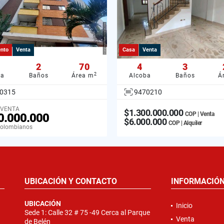
nto
Venta
Casa
Venta
2
70
4
3
2
ba
Baños
Área m
Alcoba
Baños
Á
0315
9470210
 VENTA
$1.300.000.000
COP | Venta
0.000.000
$6.000.000
COP | Alquiler
Colombianos
UBICACIÓN Y CONTACTO
INFORMACIÓ
UBICACIÓN
Inicio
Sede 1: Calle 32 # 75 -49 Cerca al Parque
Venta
de Belén