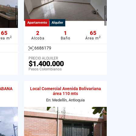
Apartamento
Alquiler
65
2
1
65
2
2
rea m
Alcoba
Baño
Área m
6686179
PRECIO ALQUILER
$1.400.000
Pesos Colombianos
ABANA
Local Comercial Avenida Bolivariana
área 110 mts
En: Medellín, Antioquia