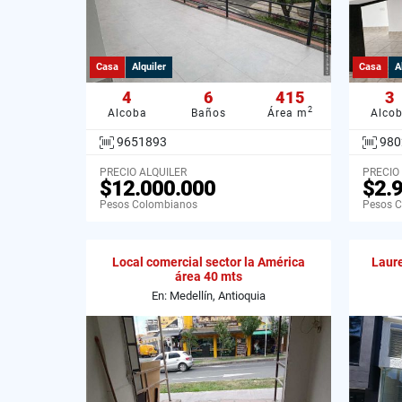
Casa
Alquiler
Casa
A
4
6
415
3
2
Alcoba
Baños
Área m
Alco
9651893
980
PRECIO ALQUILER
PRECIO
$12.000.000
$2.
Pesos Colombianos
Pesos 
Local comercial sector la América
Laure
área 40 mts
En: Medellín, Antioquia