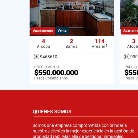
Apartamento
Venta
Apartame
4
2
114
3
2
Alcoba
Baños
Área m
Alco
9463610
930
PRECIO VENTA
PRECIO
$550.000.000
$55
Pesos Colombianos
Pesos 
QUIÉNES SOMOS
Somos una empresa comprometida con brindar a
nuestros clientes la mejor experiencia en la gestión de
propiedad raíz. Más allá de gestionar inmuebles,