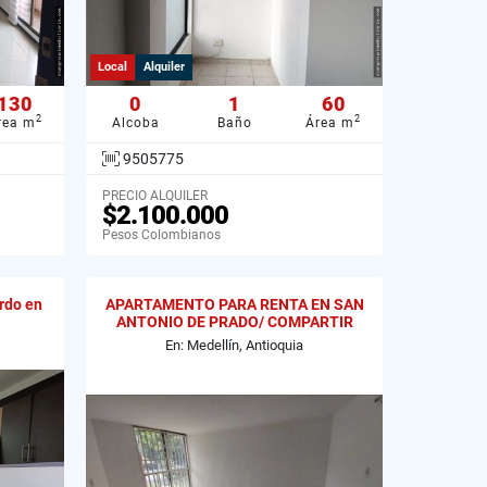
Local
Alquiler
130
0
1
60
2
2
rea m
Alcoba
Baño
Área m
9505775
PRECIO ALQUILER
$2.100.000
Pesos Colombianos
rdo en
APARTAMENTO PARA RENTA EN SAN
ANTONIO DE PRADO/ COMPARTIR
En: Medellín, Antioquia