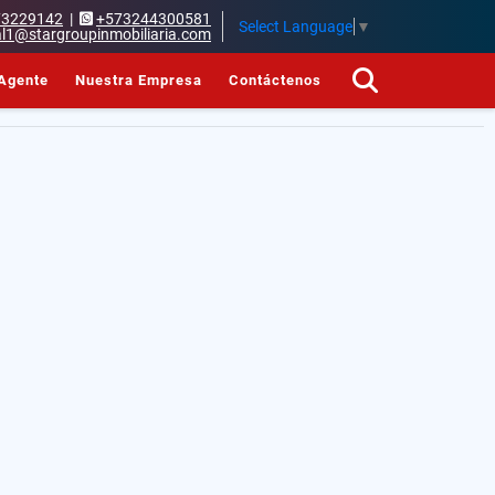
73229142
|
+573244300581
Select Language
▼
l1@stargroupinmobiliaria.com
Agente
Nuestra Empresa
Contáctenos