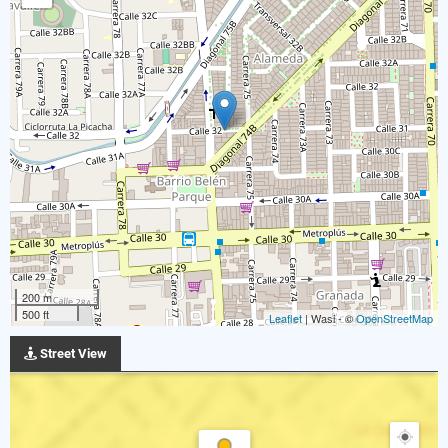
200 m
500 ft
Leaflet
| Wasi - ©
OpenStreetMap
Street View