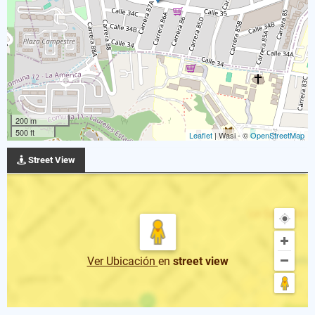
200 m
500 ft
Leaflet
| Wasi - ©
OpenStreetMap
Street View
Ver Ubicación
en
street view